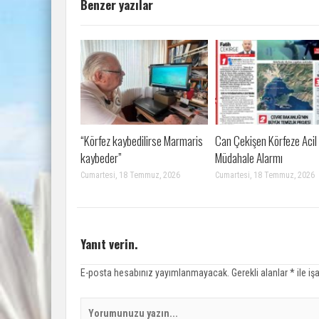
Benzer yazılar
“Körfez kaybedilirse Marmaris
Can Çekişen Körfeze Acil
kaybeder”
Müdahale Alarmı
Cumartesi, 18 Temmuz, 2026
Cumartesi, 18 Temmuz, 2026
Yanıt verin.
E-posta hesabınız yayımlanmayacak.
Gerekli alanlar
*
ile iş