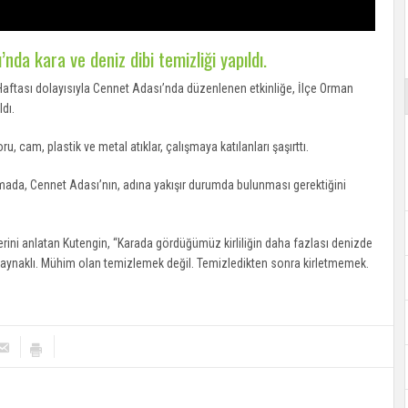
da kara ve deniz dibi temizliği yapıldı.
aftası dolayısıyla Cennet Adası’nda düzenlenen etkinliğe, İlçe Orman
ldı.
u, cam, plastik ve metal atıklar, çalışmaya katılanları şaşırttı.
mada, Cennet Adası’nın, adına yakışır durumda bulunması gerektiğini
lerini anlatan Kutengin, “Karada gördüğümüz kirliliğin daha fazlası denizde
n kaynaklı. Mühim olan temizlemek değil. Temizledikten sonra kirletmemek.