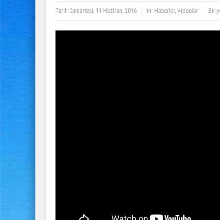
Tarih:
Cumartesi, 11 Haziran, 2016
in:
Haberler
,
Videolar
Bir 