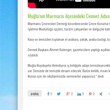
Muğla’nın Marmaris ilçesindeki Cennet Adası’n
Marmaris Çevrecileri Derneği koordinesinde Çevre Koruma H
İşletme Müdürlüğü işçileri, turizm çalışanları ve dalgıçlar katı
Kara ve denizden toplanan el arabası, yatak, araba lastiği, bor
Dernek Başkanı Ahmet Kutengin, gazetecilere yaptığı açıkla
söyledi.
Muğla Büyükşehir Belediyesi iş birliğiyle adayı temizleyecek
var. Denizde de temizlik devam edecek. Bütün kirlilik, insa
Bunun için de okullarımızda seminerler yapıyoruz.” dedi.
paylaş
0
0
0
0