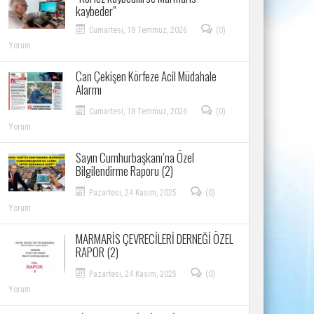
kaybeder”
Cumartesi, 18 Temmuz, 2026
(0)
Yorum
Can Çekişen Körfeze Acil Müdahale
Alarmı
Cumartesi, 18 Temmuz, 2026
(0)
Yorum
Sayın Cumhurbaşkanı’na Özel
Bilgilendirme Raporu (2)
Pazartesi, 24 Kasım, 2025
(0)
Yorum
MARMARİS ÇEVRECİLERİ DERNEĞİ ÖZEL
RAPOR (2)
Pazartesi, 24 Kasım, 2025
(0)
Yorum