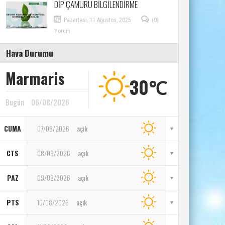
DİP ÇAMURU BİLGİLENDİRME
Pazartesi, 11 Ağustos, 2025
(0)
Yorum
Hava Durumu
Marmaris
30℃
Bugün
06/08/2026
CUMA
07/08/2026
açık
CTS
08/08/2026
açık
PAZ
09/08/2026
açık
PTS
10/08/2026
açık