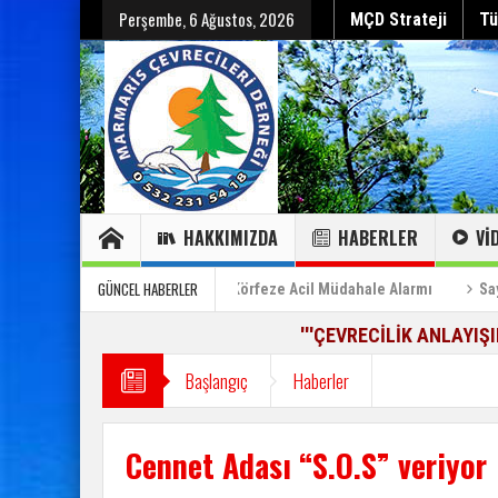
Perşembe, 6 Ağustos, 2026
MÇD Strateji
Tü
HAKKIMIZDA
HABERLER
VI
Hepsini gör
Hepsini gör
Sayın Cumhurbaşkanı’na Özel Bilgilendirme Raporu (2)
GÜNCEL HABERLER
ybeder”
Can Çekişen Körfeze Acil Müdahale Alarmı
Sayın Cumh
'''ÇEVRECİLİK ANLAYIŞ
Başlangıç
Haberler
Cennet Adası “S.O.S” veriyor