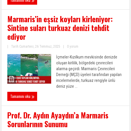
Marmaris’in eşsiz koyları kirleniyor:
Sintine suları turkuaz denizi tehdit
ediyor
|
Tarih:Cumartesi, 26 Temmuz, 2025
|
0 yorum
İçmeler-Kızılkum mevkisinde denizde
oluşan kirlilik, bölgedeki çevrecileri
alarma geçirdi. Marmaris Çevrecileri
Derneği (MÇD) üyeleri tarafından yapılan
incelemelerde, turkuaz rengiyle ünlü
deniz yüze ...
Tamamını oku
Prof. Dr. Aydın Ayaydın’a Marmaris
Sorunlarının Sunumu