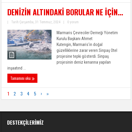
DENİZİN ALTINDAKİ BORULAR NE İÇİN…
|
Tarih:Çarşamba, 31 Temmuz, 2024
|
0 yorum
Marmaris Çevreciler Derneği Yönetim
Kurulu Başkanı Ahmet
Kutengin, Marmaris'in doğal
güzelliklerine zarar veren Sinpaş Otel
projesine tepki gösterdi. Sinpaş
projesinin deniz kenarına yapılan
inşaatınd ...
Tamamını oku
1
2
3
4
5
›
»
DESTEKÇILERIMIZ