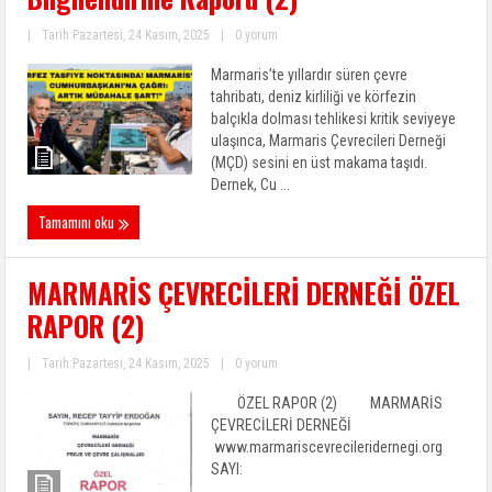
|
Tarih:Pazartesi, 24 Kasım, 2025
|
0 yorum
Marmaris’te yıllardır süren çevre
tahribatı, deniz kirliliği ve körfezin
balçıkla dolması tehlikesi kritik seviyeye
ulaşınca, Marmaris Çevrecileri Derneği
(MÇD) sesini en üst makama taşıdı.
Dernek, Cu ...
Tamamını oku
MARMARİS ÇEVRECİLERİ DERNEĞİ ÖZEL
RAPOR (2)
|
Tarih:Pazartesi, 24 Kasım, 2025
|
0 yorum
ÖZEL RAPOR (2) MARMARİS
ÇEVRECİLERİ DERNEĞİ
www.marmariscevrecileridernegi.org
SAYI: