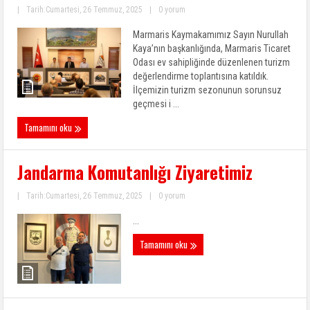
|
Tarih:Cumartesi, 26 Temmuz, 2025
|
0 yorum
Marmaris Kaymakamımız Sayın Nurullah
Kaya’nın başkanlığında, Marmaris Ticaret
Odası ev sahipliğinde düzenlenen turizm
değerlendirme toplantısına katıldık.
İlçemizin turizm sezonunun sorunsuz
geçmesi i ...
Tamamını oku
Jandarma Komutanlığı Ziyaretimiz
|
Tarih:Cumartesi, 26 Temmuz, 2025
|
0 yorum
...
Tamamını oku