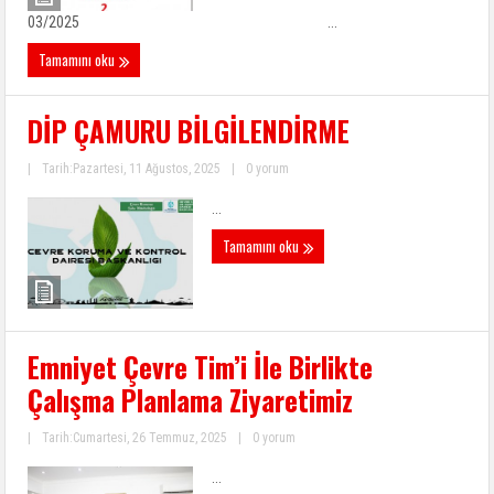
03/2025 ...
Tamamını oku
DİP ÇAMURU BİLGİLENDİRME
|
Tarih:Pazartesi, 11 Ağustos, 2025
|
0 yorum
...
Tamamını oku
Emniyet Çevre Tim’i İle Birlikte
Çalışma Planlama Ziyaretimiz
|
Tarih:Cumartesi, 26 Temmuz, 2025
|
0 yorum
...