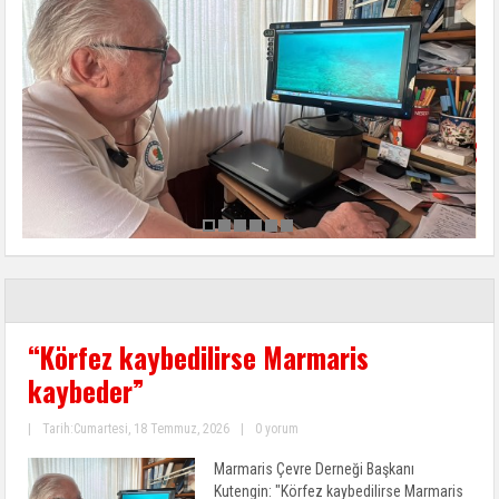
“Körfez kaybedilirse Marmaris
kaybeder”
|
Tarih:Cumartesi, 18 Temmuz, 2026
|
0 yorum
Marmaris Çevre Derneği Başkanı
Kutengin: "Körfez kaybedilirse Marmaris