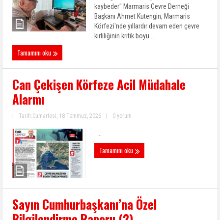
kaybeder" Marmaris Çevre Derneği
Başkanı Ahmet Kutengin, Marmaris
Körfezi'nde yıllardır devam eden çevre
kirliliğinin kritik boyu ...
Tamamını oku
Can Çekişen Körfeze Acil Müdahale
Alarmı
|
Tarih:Cumartesi, 18 Temmuz, 2026
|
0 yorum
...
Tamamını oku
Sayın Cumhurbaşkanı’na Özel
Bilgilendirme Raporu (2)