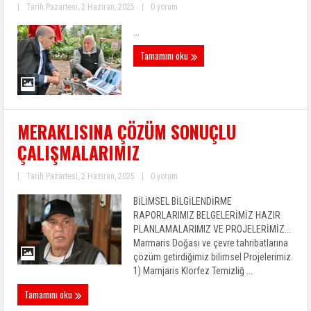
|
Tarih:Pazartesi, 2 Haziran, 2025
|
0 yorum
...
Tamamını oku
MERAKLISINA ÇÖZÜM SONUÇLU
ÇALIŞMALARIMIZ
|
Tarih:Pazartesi, 2 Haziran, 2025
|
0 yorum
BİLİMSEL BİLGİLENDİRME
RAPORLARIMIZ BELGELERİMİZ HAZIR
PLANLAMALARIMIZ VE PROJELERİMİZ...
Marmaris Doğası ve çevre tahribatlarına
çözüm getirdiğimiz bilimsel Projelerimiz.
1) Mamjaris KIörfez Temizliğ ...
Tamamını oku