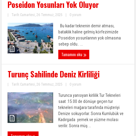
Poseidon Yosunları Yok Oluyor
|
Tarih:Cumartesi, 26 Temmuz, 2025
|
0 yorum
Bu kadar teknenin demir atması,
bataklık haline gelmiş körfezimizde
Poseidon yosunlarının yok olmasına
sebep oldu.. ...
Tamamını oku
Turunç Sahilinde Deniz Kirliliği
|
Tarih:Cumartesi, 26 Temmuz, 2025
|
0 yorum
Turunca yansıyan kirlilik Tur Tekneleri
saat :15.00 de dönüşe geçen tur
tekneleri mağara tarafında müşteriyi
Denize sokuyorlar. Sonra Kumlubük ve
Kadırgada yemek ve yüzme molası
verilir. Sonra müş ...
Tamamını oku