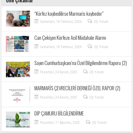
Öne Çıkanlar
“Körfez kaybedilirse Marmaris kaybeder”
Cumartesi, 18 Temmuz, 2026
(0) Yorum
Can Çekişen Körfeze Acil Müdahale Alarmı
Cumartesi, 18 Temmuz, 2026
(0) Yorum
Sayın Cumhurbaşkanı’na Özel Bilgilendirme Raporu (2)
Pazartesi, 24 Kasım, 2025
(0) Yorum
MARMARİS ÇEVRECİLERİ DERNEĞİ ÖZEL RAPOR (2)
Pazartesi, 24 Kasım, 2025
(0) Yorum
DİP ÇAMURU BİLGİLENDİRME
Pazartesi, 11 Ağustos, 2025
(0) Yorum