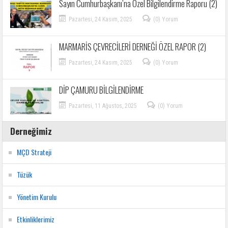
Sayın Cumhurbaşkanı’na Özel Bilgilendirme Raporu (2)
Pazartesi, 24 Kasım, 2025
(0) Yorum
MARMARİS ÇEVRECİLERİ DERNEĞİ ÖZEL RAPOR (2)
Pazartesi, 24 Kasım, 2025
(0) Yorum
DİP ÇAMURU BİLGİLENDİRME
Pazartesi, 11 Ağustos, 2025
(0) Yorum
Derneğimiz
MÇD Strateji
Tüzük
Yönetim Kurulu
Etkinliklerimiz