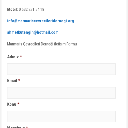
Mobil:
0 532 231 54 18
info@marmariscevrecileridernegi.org
ahmetkutengin@hotmail.com
Marmaris Çevrecileri Derneği İletişim Formu
Adınız
*
Email
*
Konu
*