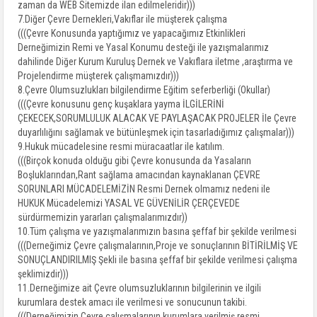
zaman da WEB Sitemizde ilan edilmeleridir)))
7.Diğer Çevre Dernekleri,Vakıflar ile müşterek çalışma
(((Çevre Konusunda yaptığımız ve yapacağımız Etkinlikleri
Derneğimizin Remi ve Yasal Konumu desteği ile yazışmalarımız
dahilinde Diğer Kurum Kuruluş Dernek ve Vakıflara iletme ,araştırma ve
Projelendirme müşterek çalışmamızdır)))
8.Çevre Olumsuzlukları bilgilendirme Eğitim seferberliği (Okullar)
(((Çevre konusunu genç kuşaklara yayma İLGİLERİNİ
ÇEKECEK,SORUMLULUK ALACAK VE PAYLAŞACAK PROJELER İle Çevre
duyarlılığını sağlamak ve bütünleşmek için tasarladığımız çalışmalar)))
9.Hukuk mücadelesine resmi müracaatlar ile katılım.
(((Birçok konuda olduğu gibi Çevre konusunda da Yasaların
Boşluklarından,Rant sağlama amacından kaynaklanan ÇEVRE
SORUNLARI MÜCADELEMİZİN Resmi Dernek olmamız nedeni ile
HUKUK Mücadelemizi YASAL VE GÜVENİLİR ÇERÇEVEDE
sürdürmemizin yararları çalışmalarımızdır))
10.Tüm çalışma ve yazışmalarımızın basına şeffaf bir şekilde verilmesi
(((Derneğimiz Çevre çalışmalarının,Proje ve sonuçlarının BİTİRİLMİŞ VE
SONUÇLANDIRILMIŞ Şekli ile basına şeffaf bir şekilde verilmesi çalışma
şeklimizdir)))
11.Derneğimize ait Çevre olumsuzluklarının bilgilerinin ve ilgili
kurumlara destek amacı ile verilmesi ve sonucunun takibi.
(((Derneğimizin Çevre çalışmalarının kurumlara verilmiş resmi