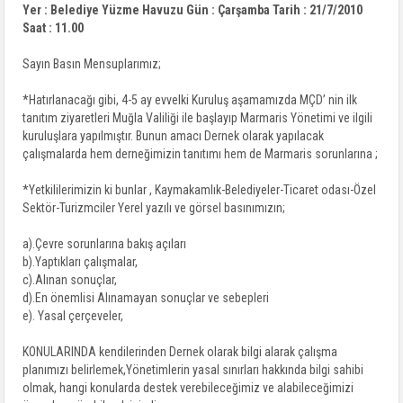
Yer : Belediye Yüzme Havuzu Gün : Çarşamba Tarih : 21/7/2010
Saat : 11.00
Sayın Basın Mensuplarımız;
*Hatırlanacağı gibi, 4-5 ay evvelki Kuruluş aşamamızda MÇD’ nin ilk
tanıtım ziyaretleri Muğla Valiliği ile başlayıp Marmaris Yönetimi ve ilgili
kuruluşlara yapılmıştır. Bunun amacı Dernek olarak yapılacak
çalışmalarda hem derneğimizin tanıtımı hem de Marmaris sorunlarına ;
*Yetkililerimizin ki bunlar , Kaymakamlık-Belediyeler-Ticaret odası-Özel
Sektör-Turizmciler Yerel yazılı ve görsel basınımızın;
a).Çevre sorunlarına bakış açıları
b).Yaptıkları çalışmalar,
c).Alınan sonuçlar,
d).En önemlisi Alınamayan sonuçlar ve sebepleri
e). Yasal çerçeveler,
KONULARINDA kendilerinden Dernek olarak bilgi alarak çalışma
planımızı belirlemek,Yönetimlerin yasal sınırları hakkında bilgi sahibi
olmak, hangi konularda destek verebileceğimiz ve alabileceğimizi