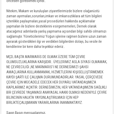
önceden görebilmek içindi..
Nitekim; Makam ve kuruluşları ziyaretlerimizde bizlere olağanüstü
zaman ayırmaları,sorunları,imkan ve imkansızlıklara ait tüm bilgileri
içtenlikle paylaşmaları,yasal prosedürleri hakkında açıklamalar
yapmaları ile bizlere desteklerini esirgememeleri, Dernek olarak
atacağımız adımlarda yanlış yapmama açısından bilgi sahibi olmamızı
sağlamıştır. Yöneticilerimiz Yoğun işlerine rağmen bizlere uzun zaman
ayırarak gösterdikleri ilgi ve verdikleri bilgilerden dolayı, bu vesile ile
kendilerine bir kere daha teşekkür ederiz..
MÇD; BAŞTA MARMARİS DE OLMAK ÜZERE TÜM ÇEVRE
OLUMSUZLUKLARINA KARŞIDIR.. ÜYELERİMİZ ASLA SİYASİ OLMAMAK,
NE ÇEVRECİLİĞİ ,NE MARMARİS’İ NE DERNEĞİMİZİ ŞAHSİ
AMAÇLARINA KULLANMAMAK, HİZMETLERİNİ KİŞİSELLİŞTİRMEMEK
KAYDI ŞARTI İLE ÇALIŞMA DURUMUNDADIRLAR. YASAL ÇERÇEVEDE
ÇEVRE İÇİN MÜCADELE EDECEK HER DUYARLI VATANDAŞIMIZA
KAPILARIMIZ AÇIKTIR. DERNEĞİMİZİN, HER VATANDAŞIMIZIN SAĞLIKLI
BİR ÇEVREDE YAŞAMASI ANAYASAL HAKKI OLMASI NEDENİYLE ÇEVRE
BİLİNCİNİN HALKTA YAYGINLAŞTIRILMASI İÇİN HEP
BİRLİKTEÇALIŞMANIN YARARLARINA İNANMAKTAYIZ.
Sayın Basın mensuplarımız;