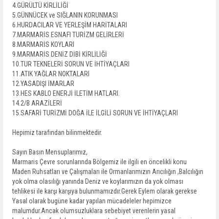
4.GÜRÜLTÜ KİRLİLİĞİ
5.GÜNNÜCEK ve SIĞLANIN KORUNMASI
6.HURDACILAR VE YERLEŞİM HARİTALARI
7.MARMARİS ESNAFI TURİZM GELİRLERİ
8.MARMARİS KOYLARI
9.MARMARİS DENİZ DİBİ KİRLİLİĞİ
10.TUR TEKNELERİ SORUN VE İHTİYAÇLARI
11.ATIK YAĞLAR NOKTALARI
12.YASADIŞI İMARLAR
13.HES KABLO ENERJİ İLETİM HATLARI.
14.2/B ARAZİLERİ
15.SAFARİ TURİZMİ DOĞA İLE İLGİLİ SORUN VE İHTİYAÇLARI
Hepimiz tarafından bilinmektedir.
Sayın Basın Mensuplarımız,
Marmaris Çevre sorunlarında Bölgemiz ile ilgili en öncelikli konu
Maden Ruhsatları ve Çalışmaları ile Ormanlarımızın Arıcılığın ,Balcılığın
yok olma olasılığı yanında Deniz ve koylarımızın da yok olması
tehlikesi ile karşı karşıya bulunmamızdır.Gerek Eylem olarak gerekse
Yasal olarak bugüne kadar yapılan mücadeleler hepimizce
malumdur.Ancak olumsuzluklara sebebiyet verenlerin yasal