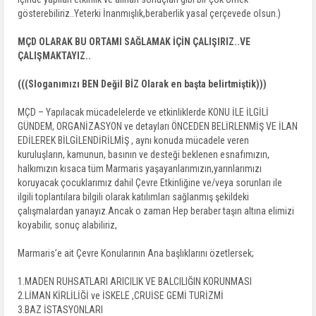
gösterebiliriz..Yeterki İnanmışlık,beraberlik yasal çerçevede olsun.)
MÇD OLARAK BU ORTAMI SAĞLAMAK İÇİN ÇALIŞIRIZ..VE
ÇALIŞMAKTAYIZ..
(((Sloganımızı BEN Değil BİZ Olarak en başta belirtmiştik)))
MÇD – Yapılacak mücadelelerde ve etkinliklerde KONU İLE İLGİLİ
GÜNDEM, ORGANİZASYON ve detayları ÖNCEDEN BELİRLENMİŞ VE İLAN
EDİLEREK BİLGİLENDİRİLMİŞ , aynı konuda mücadele veren
kuruluşların, kamunun, basının ve desteği beklenen esnafımızın,
halkımızın kısaca tüm Marmaris yaşayanlarımızın,yarınlarımızı
koruyacak çocuklarımız dahil Çevre Etkinliğine ve/veya sorunları ile
ilgili toplantılara bilgili olarak katılımları sağlanmış şekildeki
çalışmalardan yanayız.Ancak o zaman Hep beraber taşın altına elimizi
koyabilir, sonuç alabiliriz,
Marmaris’e ait Çevre Konularının Ana başlıklarını özetlersek;
1.MADEN RUHSATLARI ARICILIK VE BALCILIĞIN KORUNMASI
2.LİMAN KİRLİLİĞİ ve İSKELE ,CRUİSE GEMİ TURİZMİ
3.BAZ İSTASYONLARI