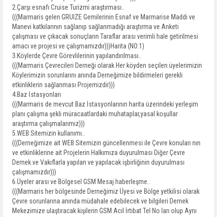
2.Çarşı esnafı Cruise Turizmi araştırması..
(((Marmaris gelen GRUIZE Gemilerinin Esnaf ve Marmarise Maddi ve
Manevi katkılarının sağlanıp sağlanmadığı araştırma ve Anketi
çalışması ve çıkacak sonuçların Taraflar arası verimli hale getirilmesi
amacı ve projesi ve çalışmamızdır)))Harita (NO:1)
3.Köylerde Çevre Görevlilerinin yapılandırılması..
(((Marmaris Çevrecileri Derneği olarak Her köyden seçilen üyelerimizin
Köylerimizin sorunlarını anında Derneğimize bildirmeleri gerekli
etkinliklerin sağlanması Projemizdir)))
4.Baz İstasyonları
(((Marmaris de mevcut Baz İstasyonlarının harita üzerindeki yerleşim
planı çalışma şekli müracaatlardaki muhataplar,yasal koşullar
araştırma çalışmalarımız)))
5.WEB Sitemizin kullanımı..
(((Derneğimize ait WEB Sitemizin güncellenmesi ile Çevre konuları nın
ve etkinliklerine ait Projelerin Halkımıza duyurulması Diğer Çevre
Dernek ve Vakıflarla yapılan ve yapılacak işbirliğinin duyurulması
çalışmamızdır)))
6.Üyeler arası ve Bölgesel GSM Mesaj haberleşme..
(((Marmaris her bölgesinde Derneğimiz Üyesi ve Bölge yetkilisi olarak
Çevre sorunlarına anında müdahale edebilecek ve bilgileri Dernek
Mekezimize ulaştıracak kişilerin GSM Acil İrtibat Tel No ları olup Aynı