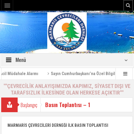
Menü
üdahale Alarmı
Sayın Cumhurbaşkanı’na Özel Bilgilendirme Raporu 
'''ÇEVRECİLİK ANLAYIŞIMIZDA KAPIMIZ, SİYASET DIŞI VE
TARAFSIZLIK İLKESİNDE OLAN HERKESE AÇIKTIR'''
Basın Toplantısı – 1
Başlangıç
MARMARİS ÇEVRECİLERİ DERNEĞİ İLK BASIN TOPLANTISI