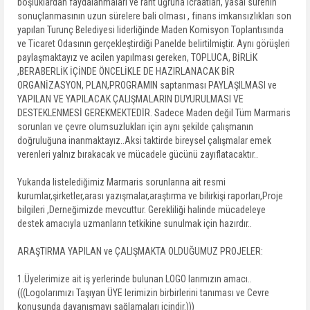
boşluklardan faydalanmaları ve rant uğruna icraatları, yasal sürenin
sonuçlanmasının uzun sürelere bali olması , finans imkansızlıkları son
yapılan Turunç Belediyesi liderliğinde Maden Komisyon Toplantısında
ve Ticaret Odasının gerçekleştirdiği Panelde belirtilmiştir. Aynı görüşleri
paylaşmaktayız ve acilen yapılması gereken, TOPLUCA, BİRLİK
,BERABERLİK İÇİNDE ÖNCELİKLE DE HAZIRLANACAK BİR
ORGANİZASYON, PLAN,PROGRAMIN saptanması PAYLAŞILMASI ve
YAPILAN VE YAPILACAK ÇALIŞMALARIN DUYURULMASI VE
DESTEKLENMESİ GEREKMEKTEDİR. Sadece Maden değil Tüm Marmaris
sorunları ve çevre olumsuzlukları için aynı şekilde çalışmanın
doğruluğuna inanmaktayız..Aksi taktirde bireysel çalışmalar emek
verenleri yalnız bırakacak ve mücadele gücünü zayıflatacaktır..
Yukarıda listelediğimiz Marmaris sorunlarına ait resmi
kurumlar,şirketler,arası yazışmalar,araştırma ve bilirkişi raporları,Proje
bilgileri ,Derneğimizde mevcuttur. Gerekliliği halinde mücadeleye
destek amacıyla uzmanların tetkikine sunulmak için hazırdır..
ARAŞTIRMA YAPILAN ve ÇALIŞMAKTA OLDUĞUMUZ PROJELER:
1.Üyelerimize ait iş yerlerinde bulunan LOGO larımızın amacı..
(((Logolarımızı Taşıyan ÜYE lerimizin birbirlerini tanıması ve Cevre
konusunda dayanışmayı sağlamaları içindir.)))