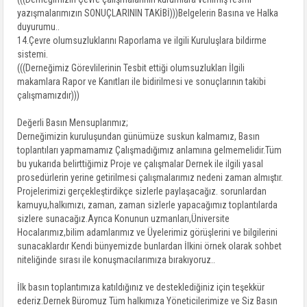
yazışmalarımızın SONUÇLARININ TAKİBİ)))Belgelerin Basına ve Halka
duyurumu..
14.Çevre olumsuzluklarını Raporlama ve ilgili Kuruluşlara bildirme
sistemi.
(((Derneğimiz Görevlilerinin Tesbit ettiği olumsuzlukları İlgili
makamlara Rapor ve Kanıtları ile bidirilmesi ve sonuçlarının takibi
çalışmamızdır)))
Değerli Basın Mensuplarımız;
Derneğimizin kuruluşundan günümüze suskun kalmamız, Basın
toplantıları yapmamamız Çalışmadığımız anlamına gelmemelidir.Tüm
bu yukarıda belirttiğimiz Proje ve çalışmalar Dernek ile ilgili yasal
prosedürlerin yerine getirilmesi çalışmalarımız nedeni zaman almıştır.
Projelerimizi gerçekleştirdikçe sizlerle paylaşacağız. sorunlardan
kamuyu,halkımızı, zaman, zaman sizlerle yapacağımız toplantılarda
sizlere sunacağız.Ayrıca Konunun uzmanları,Üniversite
Hocalarımız,bilim adamlarımız ve Üyelerimiz görüşlerini ve bilgilerini
sunacaklardır Kendi bünyemizde bunlardan İlkini örnek olarak sohbet
niteliğinde sırası ile konuşmacılarımıza bırakıyoruz..
İlk basın toplantımıza katıldığınız ve desteklediğiniz için teşekkür
ederiz.Dernek Büromuz Tüm halkımıza Yöneticilerimize ve Siz Basın