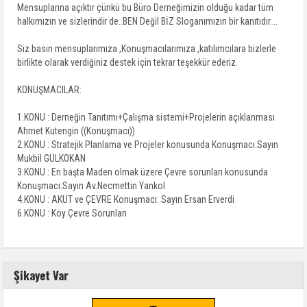
Mensuplarına açıktır çünkü bu Büro Derneğimizin olduğu kadar tüm
halkımızın ve sizlerindir de..BEN Değil BİZ Sloganımızın bir kanıtıdır….
Siz basın mensuplarımıza ,Konuşmacılarımıza ,katılımcılara bizlerle
birlikte olarak verdiğiniz destek için tekrar teşekkür ederiz.
KONUŞMACILAR:
1.KONU : Derneğin Tanıtımı+Çalışma sistemi+Projelerin açıklanması
Ahmet Kutengin ((Konuşmacı))
2.KONU : Stratejik Planlama ve Projeler konusunda Konuşmacı:Sayın
Mukbil GÜLKOKAN
3.KONU : En başta Maden olmak üzere Çevre sorunları konusunda
Konuşmacı:Sayın Av.Necmettin Yankol
4.KONU : AKUT ve ÇEVRE Konuşmacı: Sayın Ersan Erverdi
6.KONU : Köy Çevre Sorunları
Şikayet Var