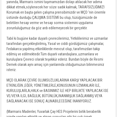
yanında, Marmaris ismini taşımamızdan dolayı atılacak her adıma
dikkat etmek,söylenecek her söze sadık kalmak, TARAFSIZLIĞIMIZI
Korumak en başta gelen çalışma prensibimizdir ve MÇD ‘nin önemle
üstünde durduğu ÇALIŞMA SİSTEMİ bu olup, tüzüğümüzde de
belirtilen hesap verme ve hesap sorma sistemini uygulama
zorunluluğumuz da göz ardı edilemeyecek bir gerçektir.
Tabiî ki bugüne kadar duyarlı çevrecilerimiz, Yetkililerimiz ve uzmanlar
tarafından gerçekleştirilmiş, Yasal ve ciddi gördüğümüz çalışmalar,
Fedakarca yapılmış etkinliklerde mevcut olup, tarafımızdan takip
edilmiş ve edilmektedir.Tüm duyarlı vatandaşlara ,uzmanlara ve
kuruluşlara Çevreci olarak teşekkür ederiz. Bundan böyle de Resmi
Dernek olarak aynı amaç için yanlarında olduğumuzun bilinmesiniz
isteriz.
MÇD OLARAK ÇEVRE OLUMSUZLUKLARINA KARŞI YAPILACAK BİR
ETKİNLİĞİN ,EĞER, YÖNETİMLERLE,KONUSUNUN UZMANLARI İLE,
KURULUŞLARLA,HALK ve BASINIMIZ İLE HEP BİRLİKTE YAPILACAK İSE
VE/VEYA İLGİ, BAĞLILIK, BÜTÜNLÜK,İNANMIŞLIK SAĞLANMIŞ VEYA
SAĞLANACAK İSE SONUÇ ALINABİLECEĞİNE İNANIYORUZ.
(Marmaris Madenler, Yuvarlak Çay HES Projelerini birlik beraberlik
içinde yapılan etkinlik ve alınan sonuçları gibi bir çok örnek