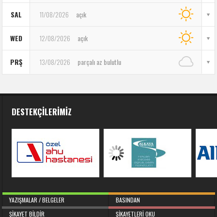
SAL
11/08/2026
açık
WED
12/08/2026
açık
PRŞ
13/08/2026
parçalı az bulutlu
DESTEKÇILERIMIZ
YAZIŞMALAR / BELGELER
BASINDAN
ŞIKAYET BILDIR
ŞIKAYETLERI OKU