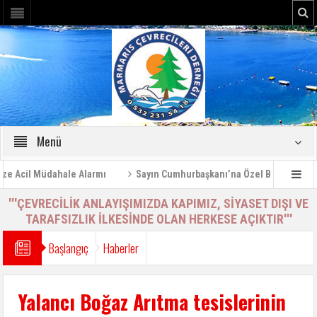
Menü
cil Müdahale Alarmı
Sayın Cumhurbaşkanı’na Özel Bilgilendirme Ra
'''ÇEVRECİLİK ANLAYIŞIMIZDA KAPIMIZ, SİYASET DIŞI VE
TARAFSIZLIK İLKESİNDE OLAN HERKESE AÇIKTIR'''
Başlangıç
Haberler
Yalancı Boğaz Arıtma tesislerinin