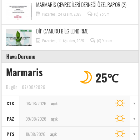
MARMARİS ÇEVRECİLERİ DERNEĞİ ÖZEL RAPOR (2)
Pazartesi, 24 Kasım, 2025
(0) Yorum
DİP ÇAMURU BİLGİLENDİRME
Pazartesi, 11 Ağustos, 2025
(0) Yorum
Hava Durumu
Marmaris
25℃
Bugün
07/08/2026
CTS
08/08/2026
açık
PAZ
09/08/2026
açık
PTS
10/08/2026
açık