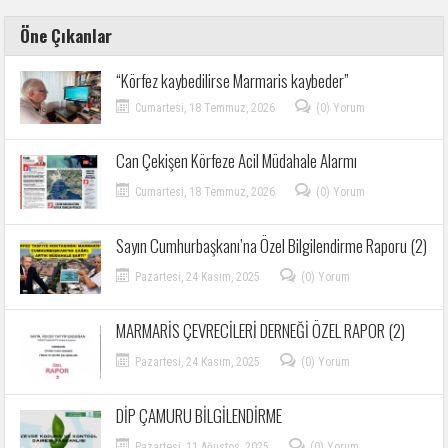
Öne Çıkanlar
“Körfez kaybedilirse Marmaris kaybeder”
Cumartesi, 18 Temmuz, 2026
(0) Yorum
Can Çekişen Körfeze Acil Müdahale Alarmı
Cumartesi, 18 Temmuz, 2026
(0) Yorum
Sayın Cumhurbaşkanı’na Özel Bilgilendirme Raporu (2)
Pazartesi, 24 Kasım, 2025
(0) Yorum
MARMARİS ÇEVRECİLERİ DERNEĞİ ÖZEL RAPOR (2)
Pazartesi, 24 Kasım, 2025
(0) Yorum
DİP ÇAMURU BİLGİLENDİRME
Pazartesi, 11 Ağustos, 2025
(0) Yorum