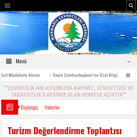
Menü
üdahale Alarmı
Sayın Cumhurbaşkanı’na Özel Bilgilendirme Raporu 
'''ÇEVRECİLİK ANLAYIŞIMIZDA KAPIMIZ, SİYASET DIŞI VE
TARAFSIZLIK İLKESİNDE OLAN HERKESE AÇIKTIR'''
Başlangıç
Haberler
Turizm Değerlendirme Toplantısı