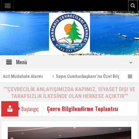
Menü
 Müdahale Alarmı
Sayın Cumhurbaşkanı’na Özel Bilgilendirme Rapor
'''ÇEVRECİLİK ANLAYIŞIMIZDA KAPIMIZ, SİYASET DIŞI VE
TARAFSIZLIK İLKESİNDE OLAN HERKESE AÇIKTIR'''
Çevre Bilgilendirme Toplantısı
Başlangıç