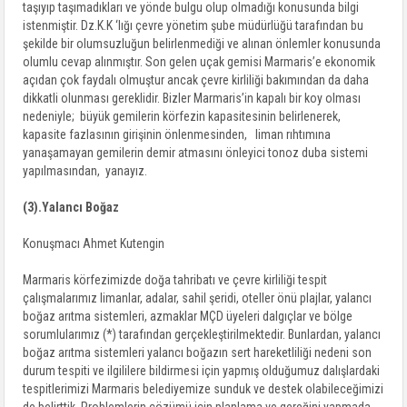
taşıyıp taşımadıkları ve yönde bulgu olup olmadığı konusunda bilgi
istenmiştir. Dz.K.K ‘lığı çevre yönetim şube müdürlüğü tarafından bu
şekilde bir olumsuzluğun belirlenmediği ve alınan önlemler konusunda
olumlu cevap alınmıştır. Son gelen uçak gemisi Marmaris’e ekonomik
açıdan çok faydalı olmuştur ancak çevre kirliliği bakımından da daha
dikkatli olunması gereklidir. Bizler Marmaris’in kapalı bir koy olması
nedeniyle; büyük gemilerin körfezin kapasitesinin belirlenerek,
kapasite fazlasının girişinin önlenmesinden, liman rıhtımına
yanaşamayan gemilerin demir atmasını önleyici tonoz duba sistemi
yapılmasından, yanayız.
(3).Yalancı Boğaz
Konuşmacı Ahmet Kutengin
Marmaris körfezimizde doğa tahribatı ve çevre kirliliği tespit
çalışmalarımız limanlar, adalar, sahil şeridi, oteller önü plajlar, yalancı
boğaz arıtma sistemleri, azmaklar MÇD üyeleri dalgıçlar ve bölge
sorumlularımız (*) tarafından gerçekleştirilmektedir. Bunlardan, yalancı
boğaz arıtma sistemleri yalancı boğazın sert hareketliliği nedeni son
durum tespiti ve ilgililere bildirmesi için yapmış olduğumuz dalışlardaki
tespitlerimizi Marmaris belediyemize sunduk ve destek olabileceğimizi