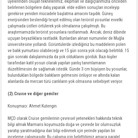
üyelerinden oluşan teknelerimiz, ekipman ve dalgıçlarımızla önceden
belirlenen bölgelere dalış yaparak elde edilen sonuçları inceleyip
gerekirse yeniden mücadele başlatma amacını taşıdık. Güneş
enerjisinden beslendiği tespit edilmiş olan terörist yosunlar evvelki
çalışmada üstleri örtülerek yok olmalarına çalışılmıştı. Bu
araştırmamızda terörist yosunlara rastlanmadı. Ancak; deniz dibinde
uçuşan beyazlıklara rastladık. Bunlardan alınan numuneler de Muğla
üniversitesine yollandı. Görüntülerde izlediğiniz bu maddelerin polen
ve balık yumurtası olabileceği ve 15 gün sonra yok olacağı belirtildi. 15
gün sonraki dalışlarımızda da yok olduklarını gördük. Bazı kişiler
tarafından katil yosun olarak yapılan yanlış tanımlamanın
düzeltilmesini de sağlamak istedik. Günde 3 cm büyüyen bu yosunlar,
bulundukları bölgede balıkların gelmesini önlüyor ve altında kalan
alanlarda da mercan türü canlıların yok olmasına sebebiyet veriyor.
(2).Cruıse ve diğer gemiler
Konuşmacı: Ahmet Kutengin.
MÇD olarak Cruise gemilerinin çevresel yetenekleri hakkında teknik
bilgi almak Marmaris koyumuzda doğa ve çevrede bir olumsuzluk
yaratıp yaratmadığına dair bilgi edinmek için yerinde yapılan bir
inceleme çalışmasıdır. Bu çalışma için belirttiğimiz amaca paralel