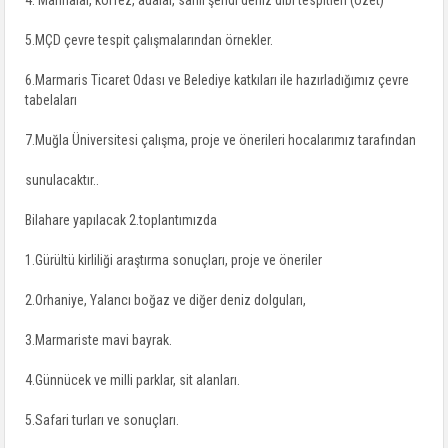
4. Marinalar, körfez, adalar, sahil şeridi deniz dibi tespitleri (özet)
5.MÇD çevre tespit çalışmalarından örnekler.
6.Marmaris Ticaret Odası ve Belediye katkıları ile hazırladığımız çevre
tabelaları
7.Muğla Üniversitesi çalışma, proje ve önerileri hocalarımız tarafından
sunulacaktır..
Bilahare yapılacak 2.toplantımızda
1.Gürültü kirliliği araştırma sonuçları, proje ve öneriler
2.Orhaniye, Yalancı boğaz ve diğer deniz dolguları,
3.Marmariste mavi bayrak.
4.Günnücek ve milli parklar, sit alanları.
5.Safari turları ve sonuçları.