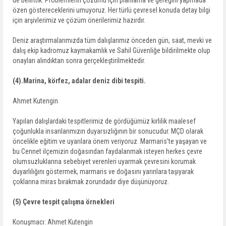
de belirttik. Problemlerin çözümü için planlama ve gereğini yapmada
özen göstereceklerini umuyoruz. Her türlü çevresel konuda detay bilgi
için arşivlerimiz ve çözüm önerilerimiz hazırdır.
Deniz araştırmalarımızda tüm dalışlarımız önceden gün, saat, mevki ve
dalış ekip kadromuz kaymakamlık ve Sahil Güvenliğe bildirilmekte olup
onayları alındıktan sonra gerçekleştirilmektedir.
(4).Marina, körfez, adalar deniz dibi tespiti.
Ahmet Kutengin
Yapılan dalışlardaki tespitlerimiz de gördüğümüz kirlilik maalesef
çoğunlukla insanlarımızın duyarsızlığının bir sonucudur. MÇD olarak
öncelikle eğitim ve uyarılara önem veriyoruz. Marmaris’te yaşayan ve
bu Cennet ilçemizin doğasından faydalanmak isteyen herkes çevre
olumsuzluklarına sebebiyet verenleri uyarmak çevresini korumak
duyarlılığını göstermek, marmaris ve doğasını yarınlara taşıyarak
çoklarına miras bırakmak zorundadır diye düşünüyoruz.
(5) Çevre tespit çalışma örnekleri
Konuşmacı: Ahmet Kutengin