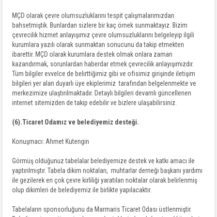
MÇD olarak çevre olumsuzluklarını tespit çalışmalarımızdan
bahsetmiştik. Bunlardan sizlere bir kaç örnek sunmaktayız. Bizim
çevrecilik hizmet anlayışımız çevre olumsuzluklarını belgeleyip ilgili
kurumlara yazılı olarak sunmaktan sonucunu da takip etmekten
ibarettir. MÇD olarak kurumlara destek olmak onlara zaman
kazandırmak, sorunlardan haberdar etmek çevrecilik anlayışımızdır.
Tüm bilgiler evvelce de belirttiğimiz gibi ve ofisimiz girişinde iletişim
bilgileri yer alan duyarlı üye ekiplerimiz tarafından belgelenmekte ve
merkezimize ulaştırılmaktadır. Detaylı bilgileri devamlı güncellenen
internet sitemizden de takip edebilir ve bizlere ulaşabilirsiniz.
(6).Ticaret Odamız ve belediyemiz desteği.
Konuşmacı: Ahmet Kutengin
Görmüş olduğunuz tabelalar belediyemize destek ve katkı amacı ile
yaptırılmıştır. Tabela dikim noktaları, muhtarlar derneği başkanı yardımı
ile gezilerek en çok çevre kirliliği yaratılan noktalar olarak belirlenmiş
olup dikimleri de belediyemiz ile birlikte yapılacaktır.
Tabelaların sponsorluğunu da Marmaris Ticaret Odası üstlenmiştir.