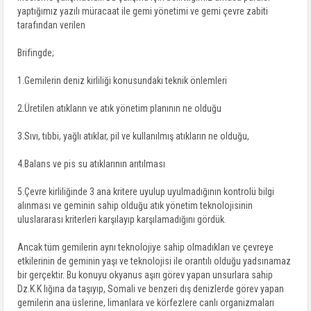
yaptığımız yazılı müracaat ile gemi yönetimi ve gemi çevre zabiti
tarafından verilen
Brifingde;
1.Gemilerin deniz kirliliği konusundaki teknik önlemleri
2.Üretilen atıkların ve atık yönetim planının ne olduğu
3.Sıvı, tıbbi, yağlı atıklar, pil ve kullanılmış atıkların ne olduğu,
4.Balans ve pis su atıklarının arıtılması
5.Çevre kirliliğinde 3 ana kritere uyulup uyulmadığının kontrolü bilgi
alınması ve geminin sahip olduğu atık yönetim teknolojisinin
uluslararası kriterleri karşılayıp karşılamadığını gördük.
Ancak tüm gemilerin aynı teknolojiye sahip olmadıkları ve çevreye
etkilerinin de geminin yaşı ve teknolojisi ile orantılı olduğu yadsınamaz
bir gerçektir. Bu konuyu okyanus aşırı görev yapan unsurlara sahip
Dz.K.K lığına da taşıyıp, Somali ve benzeri dış denizlerde görev yapan
gemilerin ana üslerine, limanlara ve körfezlere canlı organizmaları