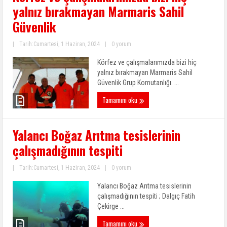
yalnız bırakmayan Marmaris Sahil
Güvenlik
|
Tarih:Cumartesi, 1 Haziran, 2024
|
0 yorum
Körfez ve çalışmalarımızda bizi hiç
yalnız bırakmayan Marmaris Sahil
Güvenlik Grup Komutanlığı. ...
Tamamını oku
Yalancı Boğaz Arıtma tesislerinin
çalışmadığının tespiti
|
Tarih:Cumartesi, 1 Haziran, 2024
|
0 yorum
Yalancı Boğaz Arıtma tesislerinin
çalışmadığının tespiti ; Dalgıç Fatih
Çekirge ...
Tamamını oku