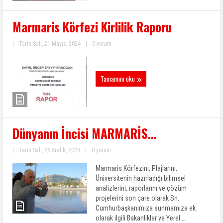
Marmaris Körfezi Kirlilik Raporu
|
Tarih:Salı, 21 Mayıs, 2024
|
0 yorum
...
Tamamını oku
Dünyanın İncisi MARMARİS…
|
Tarih:Salı, 26 Aralık, 2023
|
0 yorum
Marmaris Körfezini, Plajlarını,
Üniversitenin hazırladığı bilimsel
analizlerini, raporlarını ve çözüm
projelerini son çare olarak Sn.
Cumhurbaşkanımıza sunmamıza ek
olarak ilgili Bakanlıklar ve Yerel ...