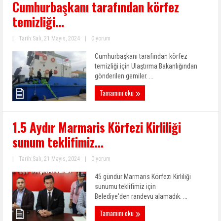
Cumhurbaşkanı tarafından körfez
temizliği…
|
Tarih:Salı, 21 Mayıs, 2024
|
0 yorum
Cumhurbaşkanı tarafından körfez
temizliği için Ulaştırma Bakanlığından
gönderilen gemiler. ...
Tamamını oku
1.5 Aydır Marmaris Körfezi Kirliliği
sunum teklifimiz…
|
Tarih:Salı, 21 Mayıs, 2024
|
0 yorum
45 gündür Marmaris Körfezi Kirliliği
sunumu teklifimiz için
Belediye'den randevu alamadık. ...
Tamamını oku