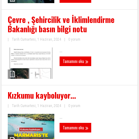
Çevre , Şehircilik ve İklimlendirme
Bakanlığı basın bilgi notu
|
Tarih:Cumartesi, 1 Haziran, 2024
|
0 yorum
...
Tamamını oku
Kızkumu kayboluyor…
|
Tarih:Cumartesi, 1 Haziran, 2024
|
0 yorum
...
Tamamını oku