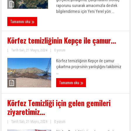
raporunu sunarak amacımızla destek
bilgilendirmesi için Yeni Yerel yön ...
Tamamını oku
Körfez temizliğinin Kepçe ile çamur…
|
Tarih:Salı, 21 Mayıs, 2024
|
0 yorum
Körfez temizliğinin Kepçe ile çamur
çıkartma projesinin yanlışlığını takibimiz
...
Tamamını oku
Körfez Temizliği için gelen gemileri
ziyaretimiz…
|
Tarih:Salı, 21 Mayıs, 2024
|
0 yorum