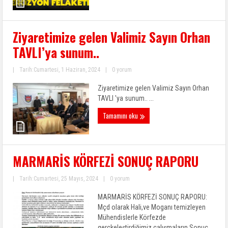
Ziyaretimize gelen Valimiz Sayın Orhan
TAVLI’ya sunum..
|
Tarih:Cumartesi, 1 Haziran, 2024
|
0 yorum
Ziyaretimize gelen Valimiz Sayın Orhan
TAVLI 'ya sunum.. ...
Tamamını oku
MARMARİS KÖRFEZİ SONUÇ RAPORU
|
Tarih:Cumartesi, 25 Mayıs, 2024
|
0 yorum
MARMARİS KÖRFEZİ SONUÇ RAPORU:
Mçd olarak Hali,ve Moganı temizleyen
Mühendislerle Körfezde
gerçkeleştirdiğimiz çalışmaların Sonuç