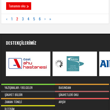
Tamamını oku
‹
1
2
3
4
5
6
›
»
DESTEKÇILERIMIZ
YAZIŞMALAR / BELGELER
BASINDAN
ŞIKAYET BILDIR
ŞIKAYETLERI OKU
ZAMAN TÜNELI
ARŞIV
İLETIŞIM