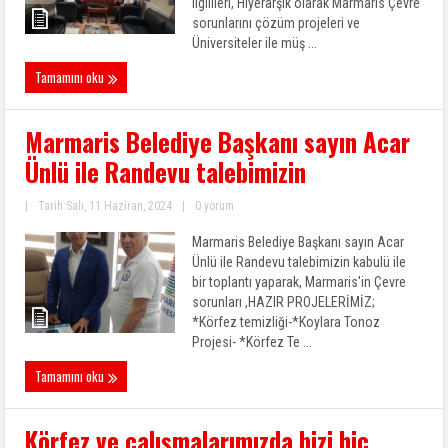
ilgilileri, Hiyerarşik olarak Marmaris Çevre
sorunlarını çözüm projeleri ve
Üniversiteler ile müş ...
Tamamını oku
Marmaris Belediye Başkanı sayın Acar
Ünlü ile Randevu talebimizin
|
Tarih:Salı, 11 Haziran, 2024
|
0 yorum
Marmaris Belediye Başkanı sayın Acar
Ünlü ile Randevu talebimizin kabulü ile
bir toplantı yaparak, Marmaris'in Çevre
sorunları ,HAZIR PROJELERİMİZ;
*Körfez temizliği-*Koylara Tonoz
Projesi- *Körfez Te ...
Tamamını oku
Körfez ve çalışmalarımızda bizi hiç