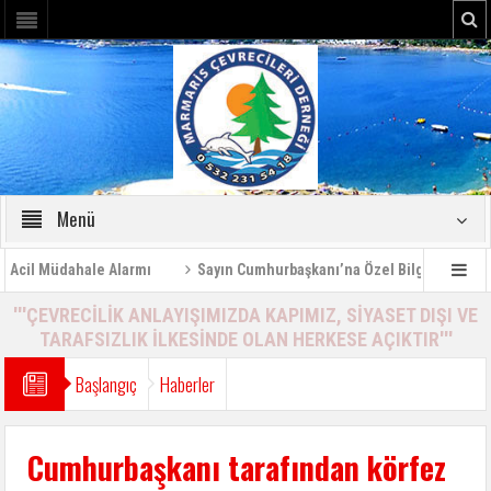
Menü
il Müdahale Alarmı
Sayın Cumhurbaşkanı’na Özel Bilgilendirme Rapo
'''ÇEVRECİLİK ANLAYIŞIMIZDA KAPIMIZ, SİYASET DIŞI VE
TARAFSIZLIK İLKESİNDE OLAN HERKESE AÇIKTIR'''
Başlangıç
Haberler
Cumhurbaşkanı tarafından körfez