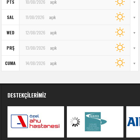
PTS
10/08/2026
açık
SAL
11/08/2026
açık
WED
12/08/2026
açık
PRŞ
13/08/2026
açık
CUMA
14/08/2026
açık
DESTEKÇILERIMIZ