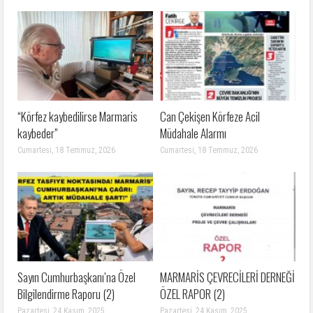
“Körfez kaybedilirse Marmaris
Can Çekişen Körfeze Acil
kaybeder”
Müdahale Alarmı
Cumartesi, 18 Temmuz, 2026
Cumartesi, 18 Temmuz, 2026
Sayın Cumhurbaşkanı’na Özel
MARMARİS ÇEVRECİLERİ DERNEĞİ
Bilgilendirme Raporu (2)
ÖZEL RAPOR (2)
Pazartesi, 24 Kasım, 2025
Pazartesi, 24 Kasım, 2025