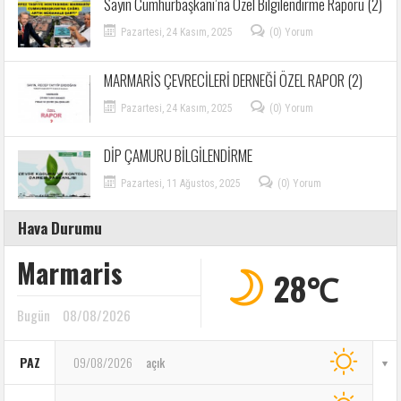
Sayın Cumhurbaşkanı’na Özel Bilgilendirme Raporu (2)
Pazartesi, 24 Kasım, 2025
(0) Yorum
MARMARİS ÇEVRECİLERİ DERNEĞİ ÖZEL RAPOR (2)
Pazartesi, 24 Kasım, 2025
(0) Yorum
DİP ÇAMURU BİLGİLENDİRME
Pazartesi, 11 Ağustos, 2025
(0) Yorum
Hava Durumu
Marmaris
28℃
Bugün
08/08/2026
PAZ
09/08/2026
açık