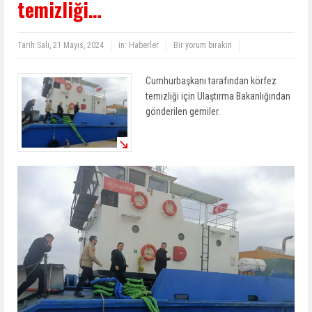
temizliği…
Tarih:
Salı, 21 Mayıs, 2024
in:
Haberler
Bir yorum bırakın
Cumhurbaşkanı tarafından körfez
temizliği için Ulaştırma Bakanlığından
gönderilen gemiler.