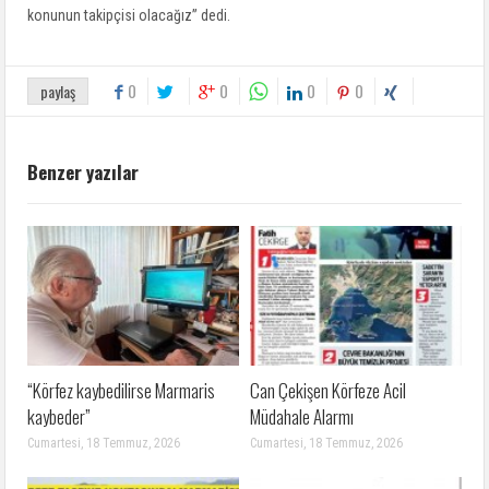
konunun takipçisi olacağız” dedi.
0
0
0
0
paylaş
Benzer yazılar
“Körfez kaybedilirse Marmaris
Can Çekişen Körfeze Acil
kaybeder”
Müdahale Alarmı
Cumartesi, 18 Temmuz, 2026
Cumartesi, 18 Temmuz, 2026