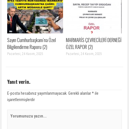
Sayın Cumhurbaşkanı’na Özel
MARMARİS ÇEVRECİLERİ DERNEĞİ
Bilgilendirme Raporu (2)
ÖZEL RAPOR (2)
Pazartesi, 24 Kasım, 2025
Pazartesi, 24 Kasım, 2025
Yanıt verin.
E-posta hesabınız yayımlanmayacak.
Gerekli alanlar
*
ile
işaretlenmişlerdir