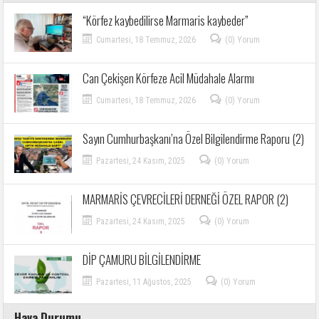
“Körfez kaybedilirse Marmaris kaybeder”
Cumartesi, 18 Temmuz, 2026
(0) Yorum
Can Çekişen Körfeze Acil Müdahale Alarmı
Cumartesi, 18 Temmuz, 2026
(0) Yorum
Sayın Cumhurbaşkanı’na Özel Bilgilendirme Raporu (2)
Pazartesi, 24 Kasım, 2025
(0) Yorum
MARMARİS ÇEVRECİLERİ DERNEĞİ ÖZEL RAPOR (2)
Pazartesi, 24 Kasım, 2025
(0) Yorum
DİP ÇAMURU BİLGİLENDİRME
Pazartesi, 11 Ağustos, 2025
(0) Yorum
Hava Durumu