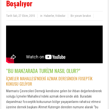
Boşalıyor
Tarih:
Salı, 27 Ekim, 2015
in:
Haberler
,
Videolar
Bir yorum bırakın
“BU MANZARADA TURİZM NASIL OLUR?”
İÇMELER MAHALLESİ’NDEKİ AZMAK DERESİNDEN FOSEPTİK
KOKUSU GELİYOR
Marmaris Çevrecileri Derneği kendisine gelen bir ihbarı değerlendirerek
soluğu İçmeler Mahallesi’ndeki azmak deresinde aldı. Buradaki
dayanılmaz fosseptik kokusunun bölge yaşayanlarını rahatsız etmesi
üzerine dernek başkanı Ahmet Kutengin dereden numune alarak “bu