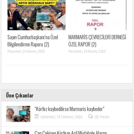
Sayın Cumhurbaşkanı’na Özel
MARMARİS ÇEVRECİLERİ DERNEĞİ
Bilgilendirme Raporu (2)
ÖZEL RAPOR (2)
Pazartesi, 24 Kasım, 2025
Pazartesi, 24 Kasım, 2025
Öne Çıkanlar
“Körfez kaybedilirse Marmaris kaybeder”
Cumartesi, 18 Temmuz, 2026
(0) Yorum
Can Çekişen Körfeze Acil Müdahale Alarmı