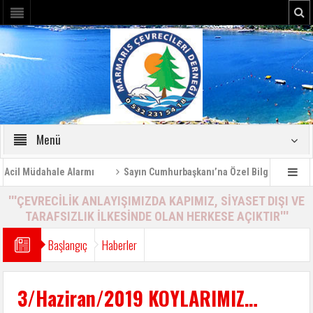
Menü
 Müdahale Alarmı
Sayın Cumhurbaşkanı’na Özel Bilgilendirme Rapor
'''ÇEVRECİLİK ANLAYIŞIMIZDA KAPIMIZ, SİYASET DIŞI VE
TARAFSIZLIK İLKESİNDE OLAN HERKESE AÇIKTIR'''
Başlangıç
Haberler
3/Haziran/2019 KOYLARIMIZ…