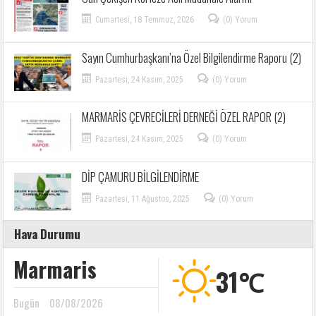
Cumartesi, 18 Temmuz, 2026
(0) Yorum
Sayın Cumhurbaşkanı’na Özel Bilgilendirme Raporu (2)
Pazartesi, 24 Kasım, 2025
(0) Yorum
MARMARİS ÇEVRECİLERİ DERNEĞİ ÖZEL RAPOR (2)
Pazartesi, 24 Kasım, 2025
(0) Yorum
DİP ÇAMURU BİLGİLENDİRME
Pazartesi, 11 Ağustos, 2025
(0) Yorum
Hava Durumu
Marmaris
31℃
Bugün
08/08/2026