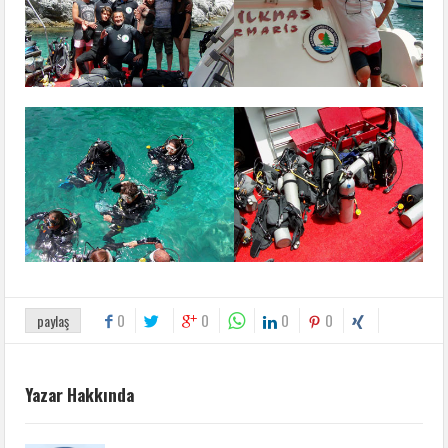
0
0
0
0
paylaş
Yazar Hakkında