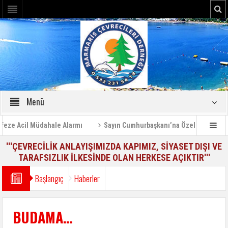
Menü
e Acil Müdahale Alarmı
Sayın Cumhurbaşkanı’na Özel Bilgilendirme
'''ÇEVRECİLİK ANLAYIŞIMIZDA KAPIMIZ, SİYASET DIŞI VE
TARAFSIZLIK İLKESİNDE OLAN HERKESE AÇIKTIR'''
Başlangıç
Haberler
BUDAMA…