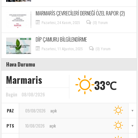
MARMARİS ÇEVRECİLERİ DERNEĞİ ÖZEL RAPOR (2)
Pazartesi, 24 Kasım, 2025
(0) Yorum
DİP ÇAMURU BİLGİLENDİRME
Pazartesi, 11 Ağustos, 2025
(0) Yorum
Hava Durumu
Marmaris
33℃
Bugün
08/08/2026
PAZ
09/08/2026
açık
PTS
10/08/2026
açık