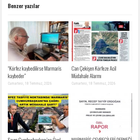
Benzer yazılar
“Körfez kaybedilirse Marmaris
Can Çekişen Körfeze Acil
kaybeder”
Müdahale Alarmı
Cumartesi, 18 Temmuz, 2026
Cumartesi, 18 Temmuz, 2026
Sayın Cumhurbaşkanı’na Özel
MARMARİS ÇEVRECİLERİ DERNEĞİ