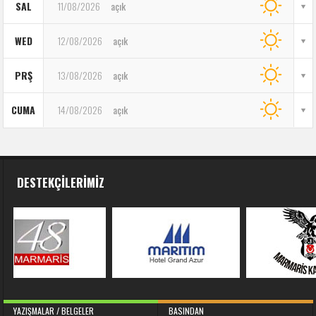
SAL
11/08/2026
açık
WED
12/08/2026
açık
PRŞ
13/08/2026
açık
CUMA
14/08/2026
açık
DESTEKÇILERIMIZ
YAZIŞMALAR / BELGELER
BASINDAN