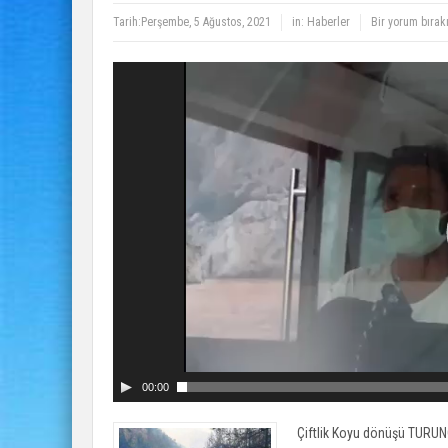
Tarih:
Perşembe, 5 Ağustos, 2021
in:
Haberler
Bir yorum bırak
Video
oynatıcı
00:00
Çiftlik Koyu dönüşü TURUN