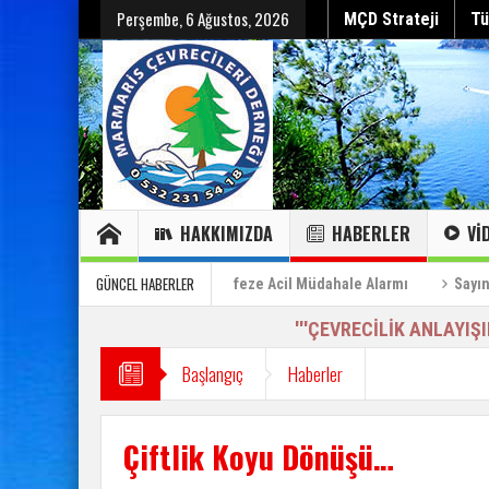
Perşembe, 6 Ağustos, 2026
MÇD Strateji
Tü
HAKKIMIZDA
HABERLER
VI
Hepsini gör
Hepsini gör
Sayın Cumhurbaşkanı’na Özel Bilgilendirme Raporu (2)
GÜNCEL HABERLER
eder”
Can Çekişen Körfeze Acil Müdahale Alarmı
Sayın Cumhur
'''ÇEVRECİLİK ANLAYIŞ
Başlangıç
Haberler
Çiftlik Koyu Dönüşü…