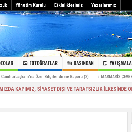
zük
Yönetim Kurulu
Etkinliklerimiz
Yazarlarımız
DEOLAR
FOTOĞRAFLAR
BASINDAN
YAZIŞMALA
Can Çekişen Körfeze Acil Müdahale Alarmı
“Körfez kaybedilirse Marmaris kaybeder”
Hepsini gör
MARMARİS KANAL TEMİZLİĞİ…
Marmaris kanallarındaki foseptiğin deize karışması…
KÖRFEZ VE DENİZLERİMİZDE YENİ MİSAFİRLERİMİZ
MARMARİS KOYLARI:24/HAZİĞRAN/2023
başkanı’na Özel Bilgilendirme Raporu (2)
MARMARİS ÇEVRECİLERİ D
IMIZDA KAPIMIZ, SİYASET DIŞI VE TARAFSIZLIK İLKESİNDE O