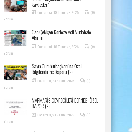
kaybeder”
Cumartesi, 18 Temmuz, 2026
(0)
Yorum
Can Çekişen Körfeze Acil Müdahale
Alarmı
Cumartesi, 18 Temmuz, 2026
(0)
Yorum
Sayın Cumhurbaşkanı’na Özel
Bilgilendirme Raporu (2)
Pazartesi, 24 Kasım, 2025
(0)
Yorum
MARMARİS ÇEVRECİLERİ DERNEĞİ ÖZEL
RAPOR (2)
Pazartesi, 24 Kasım, 2025
(0)
Yorum