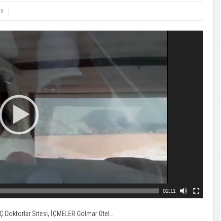
ın
02:11
Ç Doktorlar Sitesi, İÇMELER Gölmar Otel…