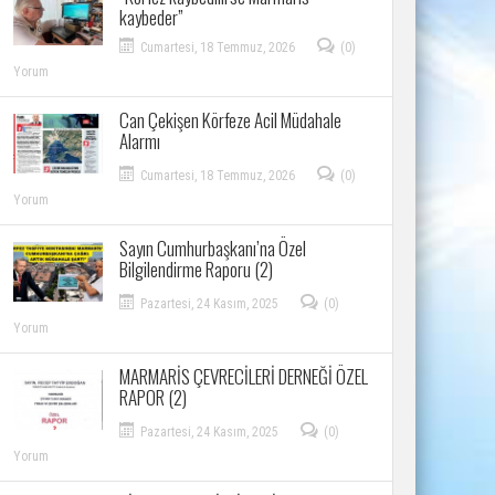
kaybeder”
Cumartesi, 18 Temmuz, 2026
(0)
Yorum
Can Çekişen Körfeze Acil Müdahale
Alarmı
Cumartesi, 18 Temmuz, 2026
(0)
Yorum
Sayın Cumhurbaşkanı’na Özel
Bilgilendirme Raporu (2)
Pazartesi, 24 Kasım, 2025
(0)
Yorum
MARMARİS ÇEVRECİLERİ DERNEĞİ ÖZEL
RAPOR (2)
Pazartesi, 24 Kasım, 2025
(0)
Yorum