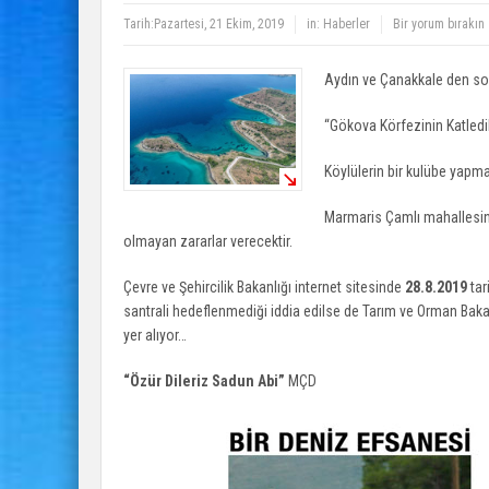
Tarih:
Pazartesi, 21 Ekim, 2019
in:
Haberler
Bir yorum bırakın
Aydın ve Çanakkale den s
“Gökova Körfezinin Katledi
Köylülerin bir kulübe yapma
Marmaris Çamlı mahallesin
olmayan zararlar verecektir.
Çevre ve Şehircilik Bakanlığı internet sitesinde
28.8.2019
tar
santrali hedeflenmediği iddia edilse de Tarım ve Orman Bakanl
yer alıyor…
“Özür Dileriz Sadun Abi”
MÇD