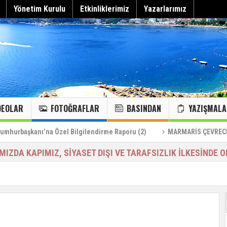
Yönetim Kurulu
Etkinliklerimiz
Yazarlarımız
DEOLAR
FOTOĞRAFLAR
BASINDAN
YAZIŞMALA
Can Çekişen Körfeze Acil Müdahale Alarmı
“Körfez kaybedilirse Marmaris kaybeder”
Hepsini gör
MARMARİS KANAL TEMİZLİĞİ…
Marmaris kanallarındaki foseptiğin deize karışması…
KÖRFEZ VE DENİZLERİMİZDE YENİ MİSAFİRLERİMİZ
MARMARİS KOYLARI:24/HAZİĞRAN/2023
anı’na Özel Bilgilendirme Raporu (2)
MARMARİS ÇEVRECİLERİ DERN
IMIZDA KAPIMIZ, SİYASET DIŞI VE TARAFSIZLIK İLKESİNDE O