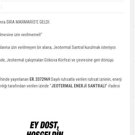
onra SIRA MARMARİS’E GELDİ.
lmesine izin verilmemeli”
larına izin verilmeyen bir alana, Jeotermal Santral kurulmak isteniyor.
de, Jeotermal çalışmaları Gökova Körfezi ve çevresine geri dönüşü
ihinde yayınlanan
ER.3372969
Sayılı ruhsatla verilen ruhsat izninin, enerji
ığı tarafından verilen izinde “
JEOTERMAL ENERJİ SANTRALİ
” ifadesi