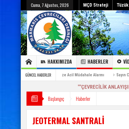
Cuma, 7 Ağustos, 2026
MÇD Strateji
Tüzük
HAKKIMIZDA
HABERLER
VI
Hepsini gör
Hepsini gör
Sayın Cumhurbaşkanı’na Özel Bilgilendirme Raporu (2)
GÜNCEL HABERLER
”
Can Çekişen Körfeze Acil Müdahale Alarmı
Sayın Cumhurbaşk
'''ÇEVRECİLİK ANLAYIŞ
Başlangıç
Haberler
JEOTERMAL SANTRALİ