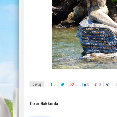
paylaş
0
0
0
0
Yazar Hakkında