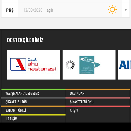
PRŞ
13/08/2026
açık
DESTEKÇILERIMIZ
YAZIŞMALAR / BELGELER
BASINDAN
ŞIKAYET BILDIR
ŞIKAYETLERI OKU
ZAMAN TÜNELI
ARŞIV
İLETIŞIM