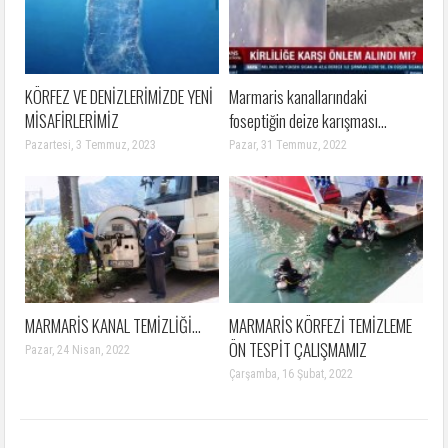
KÖRFEZ VE DENİZLERİMİZDE YENİ
Marmaris kanallarındaki
MİSAFİRLERİMİZ
foseptiğin deize karışması…
Pazartesi, 3 Temmuz, 2023
Pazar, 31 Temmuz, 2022
MARMARİS KANAL TEMİZLİĞİ…
MARMARİS KÖRFEZİ TEMİZLEME
ÖN TESPİT ÇALIŞMAMIZ
Pazar, 24 Nisan, 2022
Çarşamba, 16 Şubat, 2022