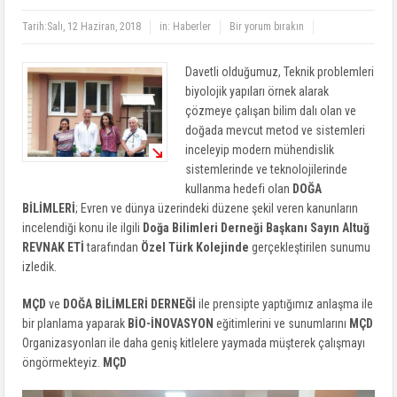
Tarih:
Salı, 12 Haziran, 2018
in:
Haberler
Bir yorum bırakın
Davetli olduğumuz, Teknik problemleri
biyolojik yapıları örnek alarak
çözmeye çalışan bilim dalı olan ve
doğada mevcut metod ve sistemleri
inceleyip modern mühendislik
sistemlerinde ve teknolojilerinde
kullanma hedefi olan
DOĞA
BİLİMLERİ
; Evren ve dünya üzerindeki düzene şekil veren kanunların
incelendiği konu ile ilgili
Doğa Bilimleri Derneği Başkanı Sayın Altuğ
REVNAK ETİ
tarafından
Özel Türk Kolejinde
gerçekleştirilen sunumu
izledik.
MÇD
ve
DOĞA BİLİMLERİ DERNEĞİ
ile prensipte yaptığımız anlaşma ile
bir planlama yaparak
BİO-İNOVASYON
eğitimlerini ve sunumlarını
MÇD
Organizasyonları ile daha geniş kitlelere yaymada müşterek çalışmayı
öngörmekteyiz.
MÇD