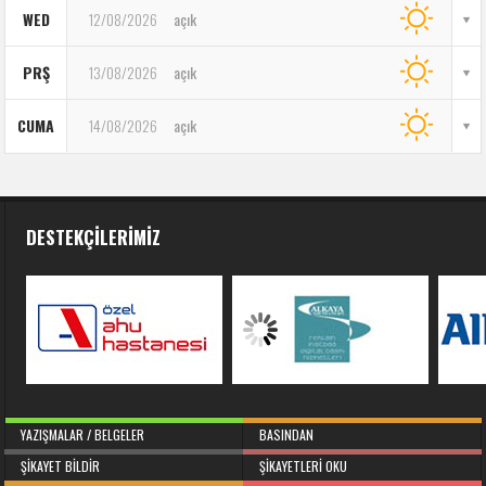
WED
12/08/2026
açık
PRŞ
13/08/2026
açık
CUMA
14/08/2026
açık
DESTEKÇILERIMIZ
YAZIŞMALAR / BELGELER
BASINDAN
ŞIKAYET BILDIR
ŞIKAYETLERI OKU