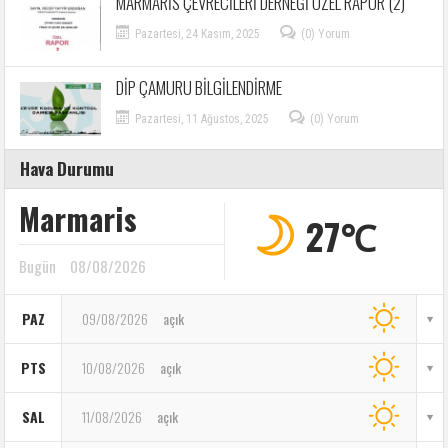
MARMARİS ÇEVRECİLERİ DERNEĞİ ÖZEL RAPOR (2)
Pazartesi, 24 Kasım, 2025
(0) Yorum
DİP ÇAMURU BİLGİLENDİRME
Pazartesi, 11 Ağustos, 2025
(0) Yorum
Hava Durumu
Marmaris
27℃
Bugün
08/08/2026
PAZ
09/08/2026
açık
PTS
10/08/2026
açık
SAL
11/08/2026
açık