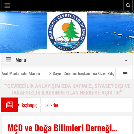
Menü
Müdahale Alarmı
Sayın Cumhurbaşkanı’na Özel Bilgilendirme Raporu 
'''ÇEVRECİLİK ANLAYIŞIMIZDA KAPIMIZ, SİYASET DIŞI VE
TARAFSIZLIK İLKESİNDE OLAN HERKESE AÇIKTIR'''
Başlangıç
Haberler
MÇD ve Doğa Bilimleri Derneği…