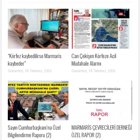
“Körfez kaybedilirse Marmaris
Can Çekişen Körfeze Acil
kaybeder”
Müdahale Alarmı
Cumartesi, 18 Temmuz, 2026
Cumartesi, 18 Temmuz, 2026
Sayın Cumhurbaşkanı’na Özel
MARMARİS ÇEVRECİLERİ DERNEĞİ
Bilgilendirme Raporu (2)
ÖZEL RAPOR (2)