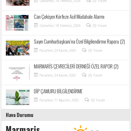
Cumartesi, 18 Temmuz, 2026
(0) Yorum
Can Çekişen Körfeze Acil Müdahale Alarmı
Cumartesi, 18 Temmuz, 2026
(0) Yorum
Sayın Cumhurbaşkanı’na Özel Bilgilendirme Raporu (2)
Pazartesi, 24 Kasım, 2025
(0) Yorum
MARMARİS ÇEVRECİLERİ DERNEĞİ ÖZEL RAPOR (2)
Pazartesi, 24 Kasım, 2025
(0) Yorum
DİP ÇAMURU BİLGİLENDİRME
Pazartesi, 11 Ağustos, 2025
(0) Yorum
Hava Durumu
Marmaris