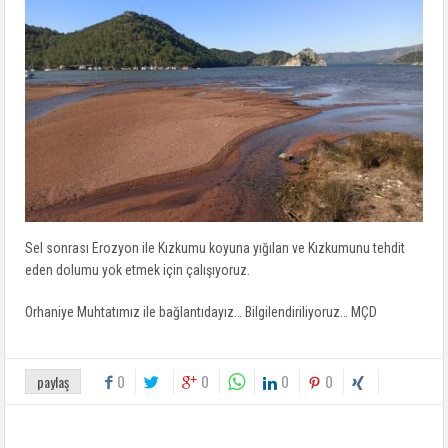
Sel sonrası Erozyon ile Kızkumu koyuna yığılan ve Kızkumunu tehdit
eden dolumu yok etmek için çalışıyoruz.
Orhaniye Muhtatımız ile bağlantıdayız… Bilgilendiriliyoruz… MÇD
0
0
0
0
paylaş