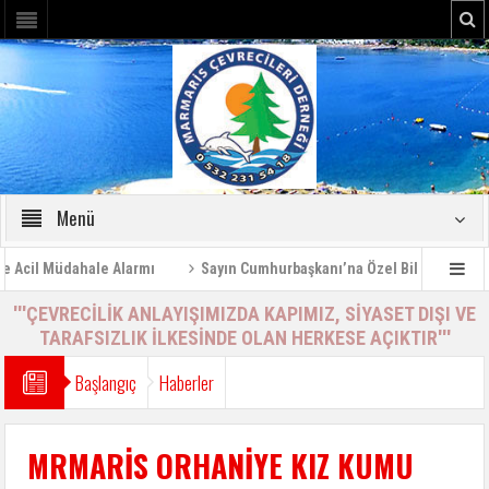
Menü
il Müdahale Alarmı
Sayın Cumhurbaşkanı’na Özel Bilgilendirme Rap
'''ÇEVRECİLİK ANLAYIŞIMIZDA KAPIMIZ, SİYASET DIŞI VE
TARAFSIZLIK İLKESİNDE OLAN HERKESE AÇIKTIR'''
Başlangıç
Haberler
MRMARİS ORHANİYE KIZ KUMU