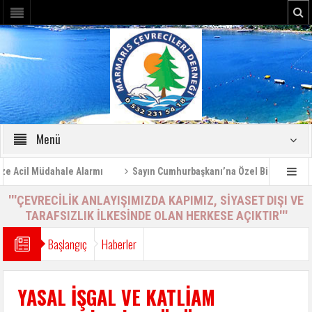
Menü
il Müdahale Alarmı
Sayın Cumhurbaşkanı’na Özel Bilgilendirme Rap
'''ÇEVRECİLİK ANLAYIŞIMIZDA KAPIMIZ, SİYASET DIŞI VE
TARAFSIZLIK İLKESİNDE OLAN HERKESE AÇIKTIR'''
Başlangıç
Haberler
YASAL İŞGAL VE KATLİAM