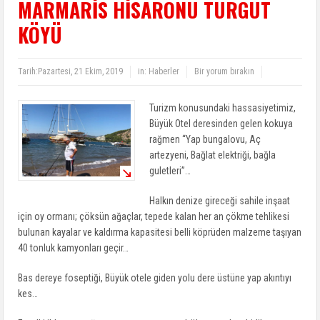
MARMARİS HİSARÖNÜ TURGUT
KÖYÜ
Tarih:
Pazartesi, 21 Ekim, 2019
in:
Haberler
Bir yorum bırakın
Turizm konusundaki hassasiyetimiz,
Büyük Otel deresinden gelen kokuya
rağmen “Yap bungalovu, Aç
artezyeni, Bağlat elektriği, bağla
guletleri”…
Halkın denize gireceği sahile inşaat
için oy ormanı; çöksün ağaçlar, tepede kalan her an çökme tehlikesi
bulunan kayalar ve kaldırma kapasitesi belli köprüden malzeme taşıyan
40 tonluk kamyonları geçir…
Bas dereye foseptiği, Büyük otele giden yolu dere üstüne yap akıntıyı
kes…