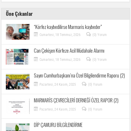
Öne Çıkanlar
“Körfez kaybedilirse Marmaris kaybeder”
Cumartesi, 18 Temmuz, 2026
(0) Yorum
Can Çekişen Körfeze Acil Müdahale Alarmı
Cumartesi, 18 Temmuz, 2026
(0) Yorum
Sayın Cumhurbaşkanı’na Özel Bilgilendirme Raporu (2)
Pazartesi, 24 Kasım, 2025
(0) Yorum
MARMARİS ÇEVRECİLERİ DERNEĞİ ÖZEL RAPOR (2)
Pazartesi, 24 Kasım, 2025
(0) Yorum
DİP ÇAMURU BİLGİLENDİRME