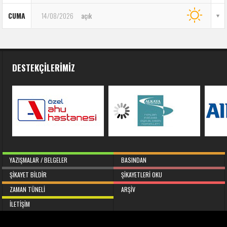
CUMA
14/08/2026
açık
DESTEKÇILERIMIZ
YAZIŞMALAR / BELGELER
BASINDAN
ŞIKAYET BILDIR
ŞIKAYETLERI OKU
ZAMAN TÜNELI
ARŞIV
İLETIŞIM