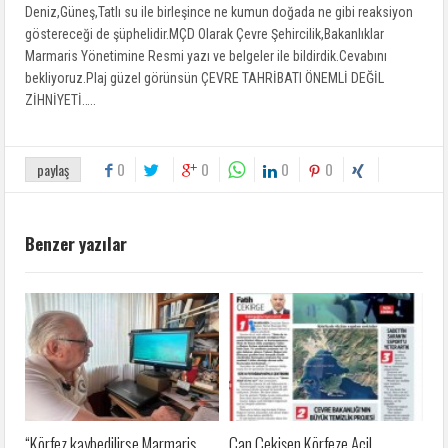
Deniz,Güneş,Tatlı su ile birleşince ne kumun doğada ne gibi reaksiyon
göstereceği de şüphelidir.MÇD Olarak Çevre Şehircilik,Bakanlıklar
Marmaris Yönetimine Resmi yazı ve belgeler ile bildirdik.Cevabını
bekliyoruz.Plaj güzel görünsün ÇEVRE TAHRİBATI ÖNEMLİ DEĞİL
ZİHNİYETİ…..
0
0
0
0
paylaş
Benzer yazılar
“Körfez kaybedilirse Marmaris
Can Çekişen Körfeze Acil