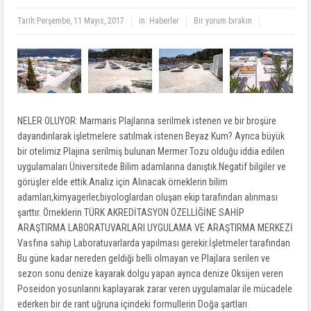
Tarih:
Perşembe, 11 Mayıs, 2017
in:
Haberler
Bir yorum bırakın
NELER OLUYOR: Marmaris Plajlarına serilmek istenen ve bir broşüre
dayandırılarak işletmelere satılmak istenen Beyaz Kum? Ayrıca büyük
bir otelimiz Plajına serilmiş bulunan Mermer Tozu olduğu iddia edilen
uygulamaları Üniversitede Bilim adamlarına danıştık.Negatif bilgiler ve
görüşler elde ettik.Analiz için Alınacak örneklerin bilim
adamları,kimyagerler,biyologlardan oluşan ekip tarafından alınması
şarttır. Örneklerin TÜRK AKREDİTASYON ÖZELLİĞİNE SAHİP
ARAŞTIRMA LABORATUVARLAR
I UYGULAMA VE ARAŞTIRMA MERKEZİ
Vasfına sahip Laboratuvarlarda yapılması gerekir.İşletmeler tarafından
Bu güne kadar nereden geldiği belli olmayan ve Plajlara serilen ve
sezon sonu denize kayarak dolgu yapan ayrıca denize Oksijen veren
Poseidon yosunlarını kaplayarak zarar veren uygulamalar ile mücadele
ederken bir de rant uğruna içindeki formullerin Doğa şartları