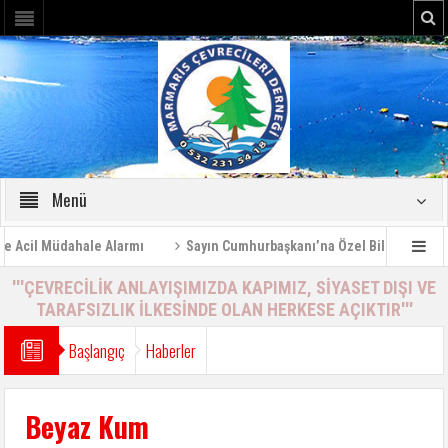
Menü
cil Müdahale Alarmı
Sayın Cumhurbaşkanı’na Özel Bilgilendirme Ra
'''ÇEVRECİLİK ANLAYIŞIMIZDA KAPIMIZ, SİYASET DIŞI VE
TARAFSIZLIK İLKESİNDE OLAN HERKESE AÇIKTIR'''
Başlangıç
Haberler
Beyaz Kum