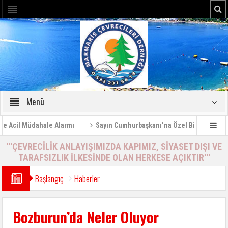
Menü
cil Müdahale Alarmı
Sayın Cumhurbaşkanı’na Özel Bilgilendirme Ra
'''ÇEVRECİLİK ANLAYIŞIMIZDA KAPIMIZ, SİYASET DIŞI VE
TARAFSIZLIK İLKESİNDE OLAN HERKESE AÇIKTIR'''
Başlangıç
Haberler
Bozburun’da Neler Oluyor