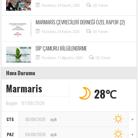
Pazartesi, 24 Kasım, 2025
(0) Yorum
MARMARİS ÇEVRECİLERİ DERNEĞİ ÖZEL RAPOR (2)
Pazartesi, 24 Kasım, 2025
(0) Yorum
DİP ÇAMURU BİLGİLENDİRME
Pazartesi, 11 Ağustos, 2025
(0) Yorum
Hava Durumu
Marmaris
28℃
Bugün
07/08/2026
CTS
08/08/2026
açık
PAZ
09/08/2026
açık