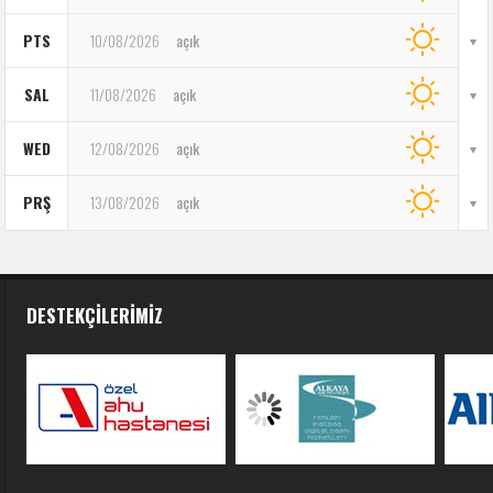
PTS
10/08/2026
açık
SAL
11/08/2026
açık
WED
12/08/2026
açık
PRŞ
13/08/2026
açık
DESTEKÇILERIMIZ