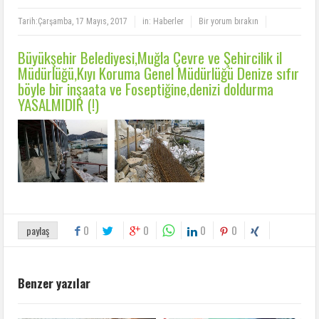
Tarih:
Çarşamba, 17 Mayıs, 2017
in:
Haberler
Bir yorum bırakın
Büyükşehir Belediyesi,Muğla Çevre ve Şehircilik il
Müdürlüğü,Kıyı Koruma Genel Müdürlüğü Denize sıfır
böyle bir inşaata ve Foseptiğine,denizi doldurma
YASALMIDIR (!)
0
0
0
0
paylaş
Benzer yazılar