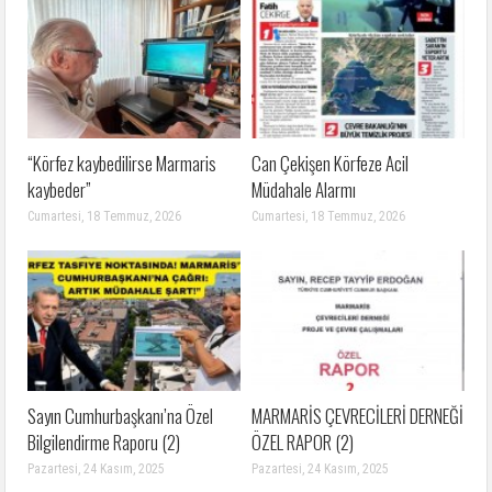
“Körfez kaybedilirse Marmaris
Can Çekişen Körfeze Acil
kaybeder”
Müdahale Alarmı
Cumartesi, 18 Temmuz, 2026
Cumartesi, 18 Temmuz, 2026
Sayın Cumhurbaşkanı’na Özel
MARMARİS ÇEVRECİLERİ DERNEĞİ
Bilgilendirme Raporu (2)
ÖZEL RAPOR (2)
Pazartesi, 24 Kasım, 2025
Pazartesi, 24 Kasım, 2025