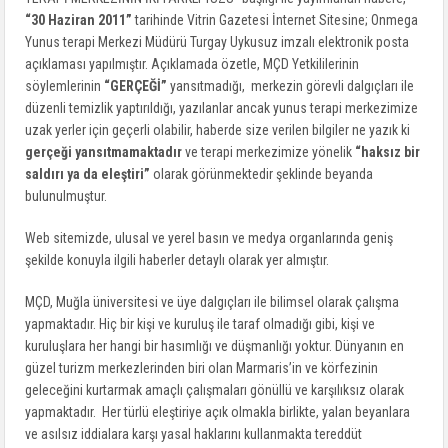
“30 Haziran 2011”
tarihinde Vitrin Gazetesi İnternet Sitesine; Onmega
Yunus terapi Merkezi Müdürü Turgay Uykusuz imzalı elektronik posta
açıklaması yapılmıştır. Açıklamada özetle, MÇD Yetkililerinin
söylemlerinin
“GERÇEĞİ”
yansıtmadığı, merkezin görevli dalgıçları ile
düzenli temizlik yaptırıldığı, yazılanlar ancak yunus terapi merkezimize
uzak yerler için geçerli olabilir, haberde size verilen bilgiler ne yazık ki
gerçeği yansıtmamaktadır
ve terapi merkezimize yönelik
“haksız bir
saldırı ya da eleştiri”
olarak görünmektedir şeklinde beyanda
bulunulmuştur.
Web sitemizde, ulusal ve yerel basın ve medya organlarında geniş
şekilde konuyla ilgili haberler detaylı olarak yer almıştır.
MÇD, Muğla üniversitesi ve üye dalgıçları ile bilimsel olarak çalışma
yapmaktadır. Hiç bir kişi ve kuruluş ile taraf olmadığı gibi, kişi ve
kuruluşlara her hangi bir hasımlığı ve düşmanlığı yoktur. Dünyanın en
güzel turizm merkezlerinden biri olan Marmaris’in ve körfezinin
geleceğini kurtarmak amaçlı çalışmaları gönüllü ve karşılıksız olarak
yapmaktadır. Her türlü eleştiriye açık olmakla birlikte, yalan beyanlara
ve asılsız iddialara karşı yasal haklarını kullanmakta tereddüt