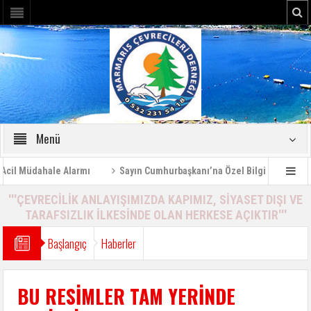
Menü
 Müdahale Alarmı
Sayın Cumhurbaşkanı’na Özel Bilgilendirme Rapor
'''ÇEVRECİLİK ANLAYIŞIMIZDA KAPIMIZ, SİYASET DIŞI VE
TARAFSIZLIK İLKESİNDE OLAN HERKESE AÇIKTIR'''
Başlangıç
Haberler
BU RESİMLER TAM YERİNDE