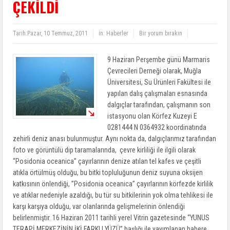
ÇEKİLDİ
Tarih:
Pazar, 10 Temmuz, 2011
in:
Haberler
Bir yorum bırakın
9 Haziran Perşembe günü Marmaris
Çevrecileri Derneği olarak, Muğla
Üniversitesi, Su Ürünleri Fakültesi ile
yapılan dalış çalışmaları esnasında
dalgıçlar tarafından, çalışmanın son
istasyonu olan Körfez Kuzeyi E
0281444 N 0364932 koordinatında
zehirli deniz anası bulunmuştur. Aynı nokta da, dalgıçlarımız tarafından
foto ve görüntülü dip taramalarında, çevre kirliliği ile ilgili olarak
“Posidonia oceanica” çayırlarının denize atılan tel kafes ve çeşitli
atıkla örtülmüş olduğu, bu bitki topluluğunun deniz suyuna oksijen
katkısının önlendiği, ”Posidonia oceanica” çayırlarının körfezde kirlilik
ve atıklar nedeniyle azaldığı, bu tür su bitkilerinin yok olma tehlikesi ile
karşı karşıya olduğu, var olanlarında gelişmelerinin önlendiği
belirlenmiştir. 16 Haziran 2011 tarihli yerel Vitrin gazetesinde “YUNUS
TERAPİ MERKEZİNİN İKİ FARKLI YÜZÜ” başlığı ile yayımlanan habere,