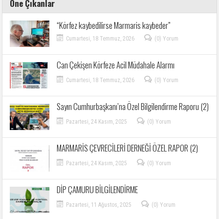
Öne Çıkanlar
“Körfez kaybedilirse Marmaris kaybeder”
Cumartesi, 18 Temmuz, 2026
(0) Yorum
Can Çekişen Körfeze Acil Müdahale Alarmı
Cumartesi, 18 Temmuz, 2026
(0) Yorum
Sayın Cumhurbaşkanı’na Özel Bilgilendirme Raporu (2)
Pazartesi, 24 Kasım, 2025
(0) Yorum
MARMARİS ÇEVRECİLERİ DERNEĞİ ÖZEL RAPOR (2)
Pazartesi, 24 Kasım, 2025
(0) Yorum
DİP ÇAMURU BİLGİLENDİRME
Pazartesi, 11 Ağustos, 2025
(0) Yorum