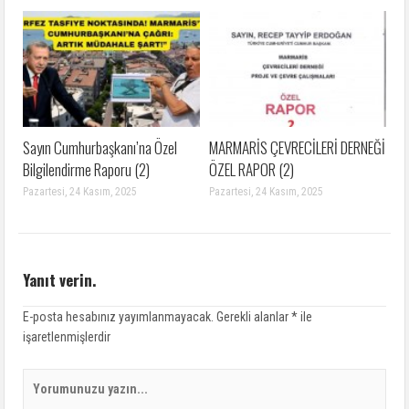
Sayın Cumhurbaşkanı’na Özel
MARMARİS ÇEVRECİLERİ DERNEĞİ
Bilgilendirme Raporu (2)
ÖZEL RAPOR (2)
Pazartesi, 24 Kasım, 2025
Pazartesi, 24 Kasım, 2025
Yanıt verin.
E-posta hesabınız yayımlanmayacak.
Gerekli alanlar
*
ile
işaretlenmişlerdir