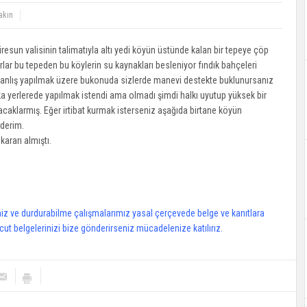
akın
resun valisinin talimatıyla altı yedi köyün üstünde kalan bir tepeye çöp
rlar bu tepeden bu köylerin su kaynakları besleniyor fındık bahçeleri
r yanlış yapılmak üzere bukonuda sizlerde manevi destekte buklunursanız
ka yerlerede yapılmak istendi ama olmadı şimdi halkı uyutup yüksek bir
acaklarmış. Eğer irtibat kurmak isterseniz aşağıda birtane köyün
ederim.
ararı almıştı.
z ve durdurabilme çalışmalarımız yasal çerçevede belge ve kanıtlara
cut belgelerinizi bize gönderirseniz mücadelenize katılırız.