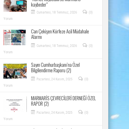
kaybeder”
Cumartesi, 18 Temmuz, 2026
(0)
Yorum
Can Çekişen Körfeze Acil Müdahale
Alarmı
Cumartesi, 18 Temmuz, 2026
(0)
Yorum
Sayın Cumhurbaşkanı’na Özel
Bilgilendirme Raporu (2)
Pazartesi, 24 Kasım, 2025
(0)
Yorum
MARMARİS ÇEVRECİLERİ DERNEĞİ ÖZEL
RAPOR (2)
Pazartesi, 24 Kasım, 2025
(0)
Yorum