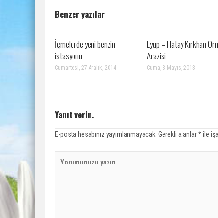
Benzer yazılar
İçmelerde yeni benzin
Eyüp – Hatay Kırkhan Or
istasyonu
Arazisi
Cumartesi, 27 Aralık, 2014
Cuma, 3 Mayıs, 2013
Yanıt verin.
E-posta hesabınız yayımlanmayacak.
Gerekli alanlar
*
ile iş