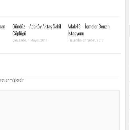
man
Gündüz – Adaköy Aktaş Sahil
Adak48 – İçmeler Benzin
Çöplüğü
İstasyonu
Çarşamba, 1 Mayıs, 2013
Perşembe, 21 Şubat, 2013
aretlenmişlerdir