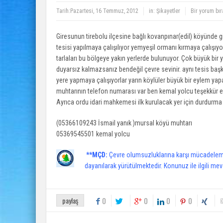
Tarih:
Pazartesi, 16 Temmuz, 2012
in:
Şikayetler
Bir yorum bır
Giresunun tirebolu ilçesine bağlı kovanpınar(edil) köyünde gi
tesisi yapılmaya çalışılıyor yemyeşil ormanı kırmaya çalışıyo
tarlaları bu bölgeye yakın yerlerde bulunuyor. Çok büyük bi
duyarsız kalmazsanız bendeğil çevre sevinir. aynı tesis baş
yere yapmaya çalışıyorlar yarın köylüler büyük bir eylem yap
muhtarının telefon numarası var ben kemal yolcu teşekkür 
Ayrıca ordu idari mahkemesi ilk kurulacak yer için durdurma k
(05366109243 İsmail yanık )mursal köyü muhtarı
05369545501 kemal yolcu
**MÇD:
Çevre olumsuzluklarına karşı mücadelemi
dayanılarak yürütülmektedir. Konunuz ile ilgili mev
paylaş
0
0
0
0