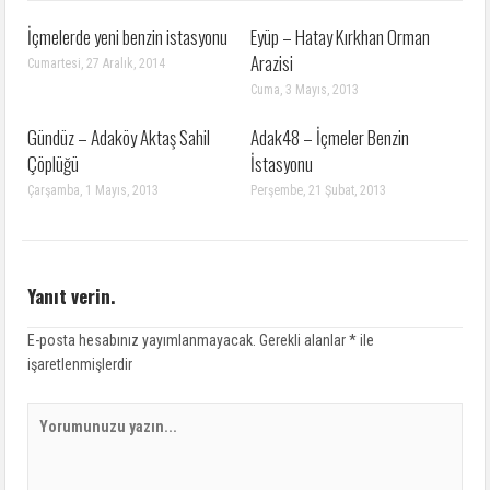
İçmelerde yeni benzin istasyonu
Eyüp – Hatay Kırkhan Orman
Arazisi
Cumartesi, 27 Aralık, 2014
Cuma, 3 Mayıs, 2013
Gündüz – Adaköy Aktaş Sahil
Adak48 – İçmeler Benzin
Çöplüğü
İstasyonu
Çarşamba, 1 Mayıs, 2013
Perşembe, 21 Şubat, 2013
Yanıt verin.
E-posta hesabınız yayımlanmayacak.
Gerekli alanlar
*
ile
işaretlenmişlerdir