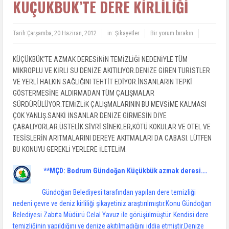
KÜÇÜKBÜK’TE DERE KİRLİLİĞİ
Tarih:
Çarşamba, 20 Haziran, 2012
in:
Şikayetler
Bir yorum bırakın
KÜÇÜKBÜK’TE AZMAK DERESİNİN TEMİZLİĞİ NEDENİYLE TÜM
MİKROPLU VE KİRLİ SU DENİZE AKITILIYOR.DENİZE GİREN TURİSTLER
VE YERLİ HALKIN SAĞLIĞINI TEHTİT EDİYOR.İNSANLARIN TEPKİ
GÖSTERMESİNE ALDIRMADAN TÜM ÇALIŞMALAR
SÜRDÜRÜLÜYOR.TEMİZLİK ÇALIŞMALARININ BU MEVSİME KALMASI
ÇOK YANLIŞ.SANKİ İNSANLAR DENİZE GİRMESİN DİYE
ÇABALIYORLAR.ÜSTELİK SİVRİ SİNEKLER,KÖTÜ KOKULAR VE OTEL VE
TESİSLERİN ARITMALARINI DEREYE AKITMALARI DA CABASI. LÜTFEN
BU KONUYU GEREKLİ YERLERE İLETELİM.
**MÇD: Bodrum Gündoğan Küçükbük azmak deresi….
Gündoğan Belediyesi tarafından yapılan dere temizliği
nedeni çevre ve deniz kirliliği şikayetiniz araştırılmıştır.Konu Gündoğan
Belediyesi Zabıta Müdürü Celal Yavuz ile görüşülmüştür. Kendisi dere
temizliğinin yapıldığını ve denize akıtılmadığını iddia etmiştir.Denize