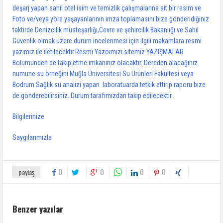
deşarj yapan sahil otel isim ve temizlik çalışmalarına ait bir resim ve
Foto ve/veya yöre yaşayanlarının imza toplamasını bize gönderidiğiniz
taktirde Denizcilik müsteşarlığı,Cevre ve şehircilik Bakanlığı ve Sahil
Güvenlik olmak üzere durum incelenmesi için ilgili makamlara resmi
yazımız ile iletilecektir.Resmi Yazoımızı sitemiz YAZIŞMALAR
Bölümünden de takip etme imkanınız olacaktır. Dereden alacağınız
numune su örneğini Muğla Üniversitesi Su Ürünleri Fakültesi veya
Bodrum Sağlık su analizi yapan laboratuarda tetkik ettirip raporu bize
de gönderebilirsiniz..Durum tarafımızdan takip edilecektir..
Bilgilerinize
Saygılarımızla
0
0
0
0
paylaş
Benzer yazılar