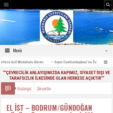
Menü
eze Acil Müdahale Alarmı
Sayın Cumhurbaşkanı’na Özel Bilgilendir
'''ÇEVRECİLİK ANLAYIŞIMIZDA KAPIMIZ, SİYASET DIŞI VE
TARAFSIZLIK İLKESİNDE OLAN HERKESE AÇIKTIR'''
Başlangıç
Şikayetler
EL İST – BODRUM/GÜNDOĞAN