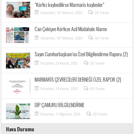
“Körfez kaybedilirse Marmaris kaybeder”
Cumartesi, 18 Temmuz, 2026
(0) Yorum
Can Çekişen Körfeze Acil Müdahale Alarmı
Cumartesi, 18 Temmuz, 2026
(0) Yorum
Sayın Cumhurbaşkanı’na Özel Bilgilendirme Raporu (2)
Pazartesi, 24 Kasım, 2025
(0) Yorum
MARMARİS ÇEVRECİLERİ DERNEĞİ ÖZEL RAPOR (2)
Pazartesi, 24 Kasım, 2025
(0) Yorum
DİP ÇAMURU BİLGİLENDİRME
Pazartesi, 11 Ağustos, 2025
(0) Yorum
Hava Durumu