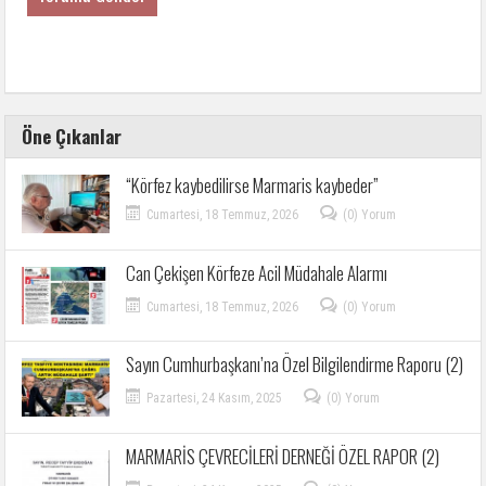
Öne Çıkanlar
“Körfez kaybedilirse Marmaris kaybeder”
Cumartesi, 18 Temmuz, 2026
(0) Yorum
Can Çekişen Körfeze Acil Müdahale Alarmı
Cumartesi, 18 Temmuz, 2026
(0) Yorum
Sayın Cumhurbaşkanı’na Özel Bilgilendirme Raporu (2)
Pazartesi, 24 Kasım, 2025
(0) Yorum
MARMARİS ÇEVRECİLERİ DERNEĞİ ÖZEL RAPOR (2)