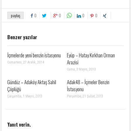
0
0
0
0
paylaş
Benzer yazılar
İçmelerde yeni benzin istasyonu
Eyüp – Hatay Kırkhan Orman
Arazisi
Cumartesi, 27 Aralık, 2014
Cuma, 3 Mayıs, 2013
Gündüz – Adaköy Aktaş Sahil
Adak48 – İçmeler Benzin
Çöplüğü
İstasyonu
Çarşamba, 1 Mayıs, 2013
Perşembe, 21 Şubat, 2013
Yanıt verin.