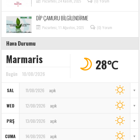
Pazartesi, 24 Kasım, 2025
(0) Yorum
DİP ÇAMURU BİLGİLENDİRME
Pazartesi, 11 Ağustos, 2025
(0) Yorum
Hava Durumu
Marmaris
28℃
Bugün
10/08/2026
SAL
11/08/2026
açık
WED
12/08/2026
açık
PRŞ
13/08/2026
açık
CUMA
14/08/2026
açık