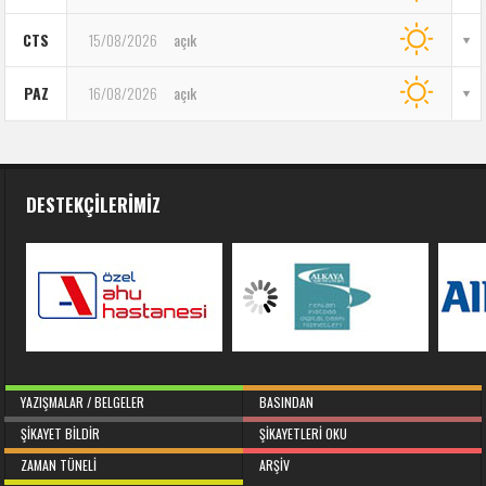
CTS
15/08/2026
açık
PAZ
16/08/2026
açık
DESTEKÇILERIMIZ
YAZIŞMALAR / BELGELER
BASINDAN
ŞIKAYET BILDIR
ŞIKAYETLERI OKU
ZAMAN TÜNELI
ARŞIV