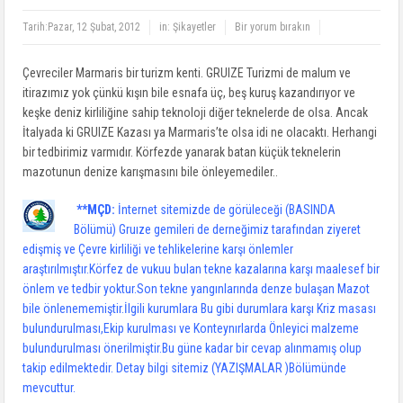
Tarih:
Pazar, 12 Şubat, 2012
in:
Şikayetler
Bir yorum bırakın
Çevreciler Marmaris bir turizm kenti. GRUIZE Turizmi de malum ve
itirazımız yok çünkü kışın bile esnafa üç, beş kuruş kazandırıyor ve
keşke deniz kirliliğine sahip teknoloji diğer teknelerde de olsa. Ancak
İtalyada ki GRUIZE Kazası ya Marmaris’te olsa idi ne olacaktı. Herhangi
bir tedbirimiz varmıdır. Körfezde yanarak batan küçük teknelerin
mazotunun denize karışmasını bile önleyemediler..
**MÇD:
İnternet sitemizde de görüleceği (BASINDA
Bölümü) Gruıze gemileri de derneğimiz tarafından ziyeret
edişmiş ve Çevre kirliliği ve tehlikelerine karşı önlemler
araştırılmıştır.Körfez de vukuu bulan tekne kazalarına karşı maalesef bir
önlem ve tedbir yoktur.Son tekne yangınlarında denze bulaşan Mazot
bile önlenememiştir.İlgili kurumlara Bu gibi durumlara karşı Kriz masası
bulundurulması,Ekip kurulması ve Konteynırlarda Önleyici malzeme
bulundurulması önerilmiştir.Bu güne kadar bir cevap alınmamış olup
takip edilmektedir. Detay bilgi sitemiz (YAZIŞMALAR )Bölümünde
mevcuttur.