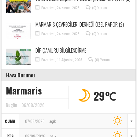
Pazartesi, 24 Kasım, 2025
(0) Yorum
MARMARİS ÇEVRECİLERİ DERNEĞİ ÖZEL RAPOR (2)
Pazartesi, 24 Kasım, 2025
(0) Yorum
DİP ÇAMURU BİLGİLENDİRME
Pazartesi, 11 Ağustos, 2025
(0) Yorum
Hava Durumu
Marmaris
29℃
Bugün
06/08/2026
CUMA
07/08/2026
açık
CTS
08/08/2026
açık