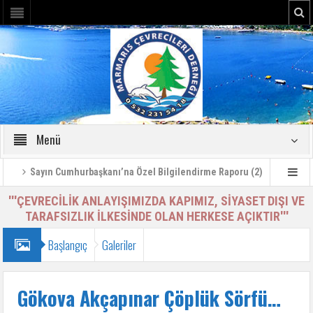
Menü
Sayın Cumhurbaşkanı’na Özel Bilgilendirme Raporu (2)
MARMARİ
'''ÇEVRECİLİK ANLAYIŞIMIZDA KAPIMIZ, SİYASET DIŞI VE
TARAFSIZLIK İLKESİNDE OLAN HERKESE AÇIKTIR'''
Başlangıç
Galeriler
Gökova Akçapınar Çöplük Sörfü…