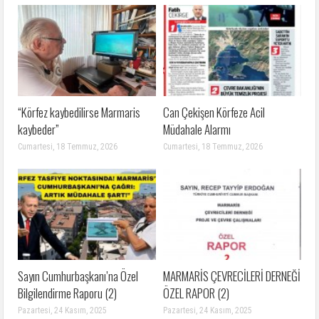
“Körfez kaybedilirse Marmaris
Can Çekişen Körfeze Acil
kaybeder”
Müdahale Alarmı
Cumartesi, 18 Temmuz, 2026
Cumartesi, 18 Temmuz, 2026
Sayın Cumhurbaşkanı’na Özel
MARMARİS ÇEVRECİLERİ DERNEĞİ
Bilgilendirme Raporu (2)
ÖZEL RAPOR (2)
Pazartesi, 24 Kasım, 2025
Pazartesi, 24 Kasım, 2025