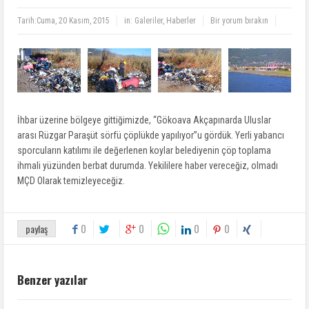
Tarih:
Cuma, 20 Kasım, 2015
in:
Galeriler
,
Haberler
Bir yorum bırakın
İhbar üzerine bölgeye gittiğimizde, “Gökoava Akçapınarda Uluslar
arası Rüzgar Paraşüt sörfü çöplükde yapılıyor”u gördük. Yerli yabancı
sporcuların katılımı ile değerlenen koylar belediyenin çöp toplama
ihmali yüzünden berbat durumda. Yekililere haber vereceğiz, olmadı
MÇD Olarak temizleyeceğiz.
0
0
0
0
paylaş
Benzer yazılar