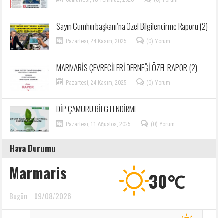
Cumartesi, 18 Temmuz, 2026
(0) Yorum
Sayın Cumhurbaşkanı’na Özel Bilgilendirme Raporu (2)
Pazartesi, 24 Kasım, 2025
(0) Yorum
MARMARİS ÇEVRECİLERİ DERNEĞİ ÖZEL RAPOR (2)
Pazartesi, 24 Kasım, 2025
(0) Yorum
DİP ÇAMURU BİLGİLENDİRME
Pazartesi, 11 Ağustos, 2025
(0) Yorum
Hava Durumu
Marmaris
30℃
Bugün
09/08/2026