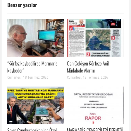
Benzer yazılar
“Körfez kaybedilirse Marmaris
Can Çekişen Körfeze Acil
kaybeder”
Müdahale Alarmı
Cumartesi, 18 Temmuz, 2026
Cumartesi, 18 Temmuz, 2026
Sayın Cumhurbaşkanı’na Özel
MARMARİS ÇEVRECİLERİ DERNEĞİ