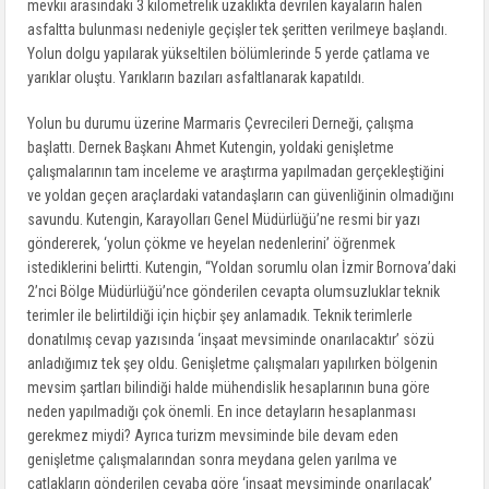
mevkii arasındaki 3 kilometrelik uzaklıkta devrilen kayaların halen
asfaltta bulunması nedeniyle geçişler tek şeritten verilmeye başlandı.
Yolun dolgu yapılarak yükseltilen bölümlerinde 5 yerde çatlama ve
yarıklar oluştu. Yarıkların bazıları asfaltlanarak kapatıldı.
Yolun bu durumu üzerine Marmaris Çevrecileri Derneği, çalışma
başlattı. Dernek Başkanı Ahmet Kutengin, yoldaki genişletme
çalışmalarının tam inceleme ve araştırma yapılmadan gerçekleştiğini
ve yoldan geçen araçlardaki vatandaşların can güvenliğinin olmadığını
savundu. Kutengin, Karayolları Genel Müdürlüğü’ne resmi bir yazı
göndererek, ‘yolun çökme ve heyelan nedenlerini’ öğrenmek
istediklerini belirtti. Kutengin, “Yoldan sorumlu olan İzmir Bornova’daki
2’nci Bölge Müdürlüğü’nce gönderilen cevapta olumsuzluklar teknik
terimler ile belirtildiği için hiçbir şey anlamadık. Teknik terimlerle
donatılmış cevap yazısında ‘inşaat mevsiminde onarılacaktır’ sözü
anladığımız tek şey oldu. Genişletme çalışmaları yapılırken bölgenin
mevsim şartları bilindiği halde mühendislik hesaplarının buna göre
neden yapılmadığı çok önemli. En ince detayların hesaplanması
gerekmez miydi? Ayrıca turizm mevsiminde bile devam eden
genişletme çalışmalarından sonra meydana gelen yarılma ve
çatlakların gönderilen cevaba göre ‘inşaat mevsiminde onarılacak’