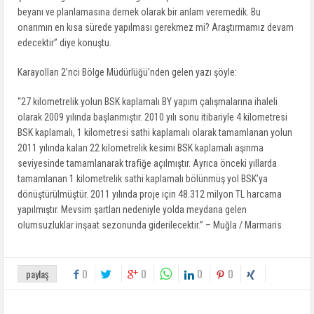
beyanı ve planlamasına dernek olarak bir anlam veremedik. Bu
onarımın en kısa sürede yapılması gerekmez mi? Araştırmamız devam
edecektir” diye konuştu.
Karayolları 2’nci Bölge Müdürlüğü’nden gelen yazı şöyle:
“27 kilometrelik yolun BSK kaplamalı BY yapım çalışmalarına ihaleli
olarak 2009 yılında başlanmıştır. 2010 yılı sonu itibariyle 4 kilometresi
BSK kaplamalı, 1 kilometresi sathi kaplamalı olarak tamamlanan yolun
2011 yılında kalan 22 kilometrelik kesimi BSK kaplamalı aşınma
seviyesinde tamamlanarak trafiğe açılmıştır. Ayrıca önceki yıllarda
tamamlanan 1 kilometrelik sathi kaplamalı bölünmüş yol BSK’ya
dönüştürülmüştür. 2011 yılında proje için 48.312 milyon TL harcama
yapılmıştır. Mevsim şartları nedeniyle yolda meydana gelen
olumsuzluklar inşaat sezonunda giderilecektir.” – Muğla / Marmaris
0
0
0
0
paylaş