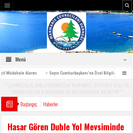
Menü
Müdahale Alarmı
Sayın Cumhurbaşkanı’na Özel Bilgilendirme Raporu
'''ÇEVRECİLİK ANLAYIŞIMIZDA KAPIMIZ, SİYASET DIŞI VE
TARAFSIZLIK İLKESİNDE OLAN HERKESE AÇIKTIR'''
Başlangıç
Haberler
Hasar Gören Duble Yol Mevsiminde