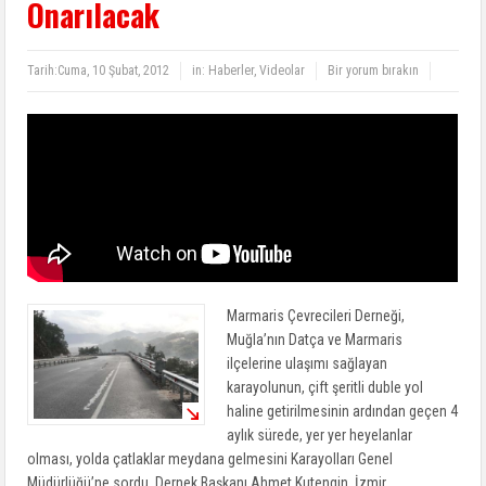
Onarılacak
Tarih:
Cuma, 10 Şubat, 2012
in:
Haberler
,
Videolar
Bir yorum bırakın
Marmaris Çevrecileri Derneği,
Muğla’nın Datça ve Marmaris
ilçelerine ulaşımı sağlayan
karayolunun, çift şeritli duble yol
haline getirilmesinin ardından geçen 4
aylık sürede, yer yer heyelanlar
olması, yolda çatlaklar meydana gelmesini Karayolları Genel
Müdürlüğü’ne sordu. Dernek Başkanı Ahmet Kutengin, İzmir