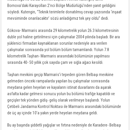
Bornova’daki Karayolları 2’nci Bölge Müdürlüğü’nden yanıt geldiğini
söyledi. Kutengin, “Teknik terimlerle donatılmış cevap yazısında ‘inşaat
mevsiminde onarılacaktır’ sözü anladığımız tek şey oldu” dedi.
Gökova- Marmaris arasında 29 kilometrelik yolun 26.3 kilometresinin
duble yol haline getirilmesi için çalışmalar 2004 yılında başladı. Bir ara
yüklenici firmadan kaynaklanan sorunlar nedeniyle ara verilen
çalışmalar sonrasında yol bölüm bölüm tamamlandı. Yolun 7.8
kilometrelik Taşhan- Marmaris arasındaki bölümünün yapılması
sırasında 40- 50 yıllık çok sayıda çam ve sığla ağacı kesildi.
Taşhan mevkiini geçip Marmaris’i tepeden gören Belbaşı mevkiine
gelmeden önceki rampalarda yapılan bu çalışmalar sonrasında
meydana gelen heyelan ve kayaların istinat duvarlarını da aşarak
asfalta kadar gelmesi sonucu yolun bu bölümü trafiğe kapatıldı ve
geçişler tek yönden gidiş- geliş olarak verilmeye başlandı. Yolun
Çetibeli Jandarma Kontrol Noktası ile Marmaris arasındaki bölümünde
de üç ay içinde 10’a yakın yerde heyelan meydana geldi.
Bu ay başında şiddetli yağışlar ve fırtına nedeniyle de Karadere- Belbaşı