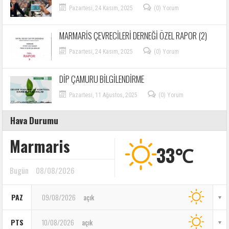
Pazartesi, 24 Kasım, 2025
(0) Yorum
MARMARİS ÇEVRECİLERİ DERNEĞİ ÖZEL RAPOR (2)
Pazartesi, 24 Kasım, 2025
(0) Yorum
DİP ÇAMURU BİLGİLENDİRME
Pazartesi, 11 Ağustos, 2025
(0) Yorum
Hava Durumu
Marmaris
33℃
Bugün
08/08/2026
PAZ
09/08/2026
açık
PTS
10/08/2026
açık