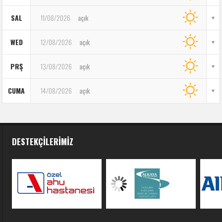
SAL
11/08/2026
açık
WED
12/08/2026
açık
PRŞ
13/08/2026
açık
CUMA
14/08/2026
açık
DESTEKÇILERIMIZ