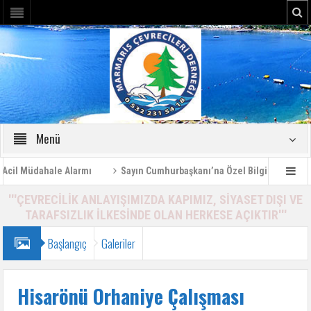
Menü
l Müdahale Alarmı
Sayın Cumhurbaşkanı’na Özel Bilgilendirme Rapo
'''ÇEVRECİLİK ANLAYIŞIMIZDA KAPIMIZ, SİYASET DIŞI VE
TARAFSIZLIK İLKESİNDE OLAN HERKESE AÇIKTIR'''
Başlangıç
Galeriler
Hisarönü Orhaniye Çalışması