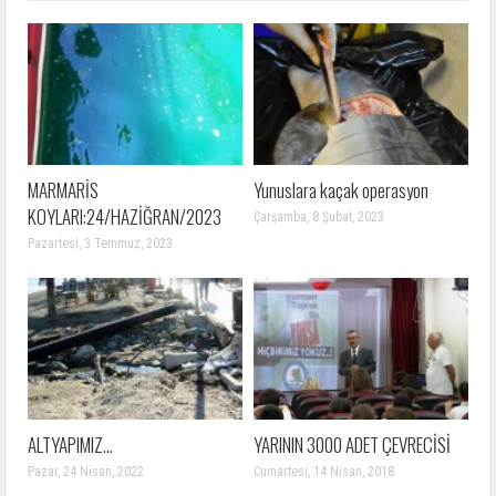
MARMARİS
Yunuslara kaçak operasyon
KOYLARI:24/HAZİĞRAN/2023
Çarşamba, 8 Şubat, 2023
Pazartesi, 3 Temmuz, 2023
ALTYAPIMIZ…
YARININ 3000 ADET ÇEVRECİSİ
Pazar, 24 Nisan, 2022
Cumartesi, 14 Nisan, 2018