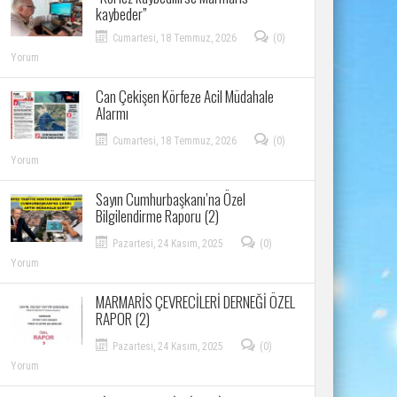
kaybeder”
Cumartesi, 18 Temmuz, 2026
(0)
Yorum
Can Çekişen Körfeze Acil Müdahale
Alarmı
Cumartesi, 18 Temmuz, 2026
(0)
Yorum
Sayın Cumhurbaşkanı’na Özel
Bilgilendirme Raporu (2)
Pazartesi, 24 Kasım, 2025
(0)
Yorum
MARMARİS ÇEVRECİLERİ DERNEĞİ ÖZEL
RAPOR (2)
Pazartesi, 24 Kasım, 2025
(0)
Yorum