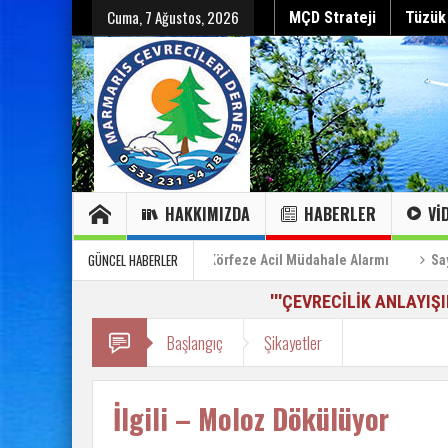
Cuma, 7 Ağustos, 2026
MÇD Strateji
Tüzük
HAKKIMIZDA
HABERLER
VI
Hepsini gör
Hepsini gör
Sayın Cumhurbaşkanı’na Özel Bilgilendirme Raporu (2)
GÜNCEL HABERLER
kaybeder”
Can Çekişen Körfeze Acil Müdahale Alarmı
Sayın Cu
'''ÇEVRECİLİK ANLAYIŞ
Başlangıç
Şikayetler
İlgili – Moloz Dökülüyor