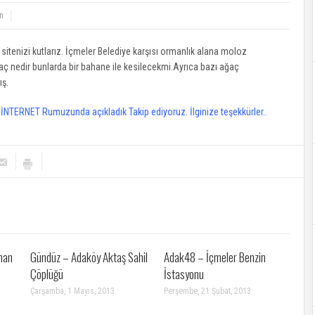
ın
sitenizi kutlarız. İçmeler Belediye karşısı ormanlık alana moloz
aç nedir bunlarda bir bahane ile kesilecekmi.Ayrıca bazı ağaç
ış.
İNTERNET Rumuzunda açıkladık Takip ediyoruz. İlginize teşekkürler..
man
Gündüz – Adaköy Aktaş Sahil
Adak48 – İçmeler Benzin
Çöplüğü
İstasyonu
Çarşamba, 1 Mayıs, 2013
Perşembe, 21 Şubat, 2013