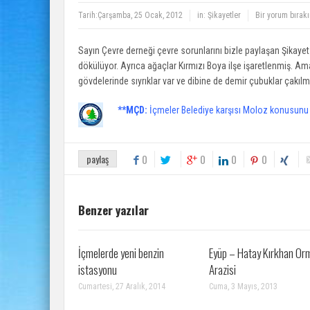
Tarih:
Çarşamba, 25 Ocak, 2012
in:
Şikayetler
Bir yorum bırak
Sayın Çevre derneği çevre sorunlarını bizle paylaşan Şikayet 
dökülüyor. Ayrıca ağaçlar Kırmızı Boya ilşe işaretlenmiş. Am
gövdelerinde sıyrıklar var ve dibine de demir çubuklar çakılm
**MÇD:
İçmeler Belediye karşısı Moloz konusunu 
paylaş
0
0
0
0
Benzer yazılar
İçmelerde yeni benzin
Eyüp – Hatay Kırkhan Or
istasyonu
Arazisi
Cumartesi, 27 Aralık, 2014
Cuma, 3 Mayıs, 2013