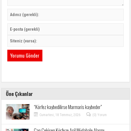
Öne Çıkanlar
“Körfez kaybedilirse Marmaris kaybeder”
Cumartesi, 18 Temmuz, 2026
(0) Yorum
Can Çekişen Körfeze Acil Müdahale Alarmı