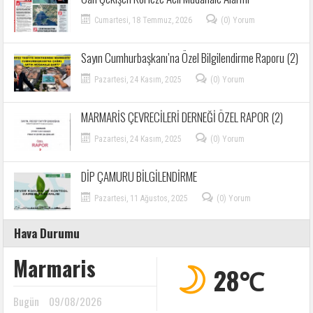
Cumartesi, 18 Temmuz, 2026
(0) Yorum
Sayın Cumhurbaşkanı’na Özel Bilgilendirme Raporu (2)
Pazartesi, 24 Kasım, 2025
(0) Yorum
MARMARİS ÇEVRECİLERİ DERNEĞİ ÖZEL RAPOR (2)
Pazartesi, 24 Kasım, 2025
(0) Yorum
DİP ÇAMURU BİLGİLENDİRME
Pazartesi, 11 Ağustos, 2025
(0) Yorum
Hava Durumu
Marmaris
28℃
Bugün
09/08/2026