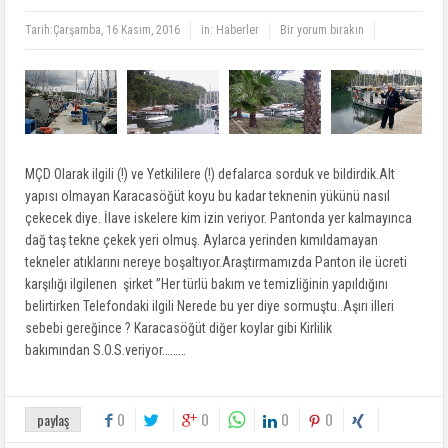
Tarih:
Çarşamba, 16 Kasım, 2016
in:
Haberler
Bir yorum bırakın
MÇD Olarak ilgili (!) ve Yetkililere (!) defalarca sorduk ve bildirdik.Alt
yapısı olmayan Karacasöğüt koyu bu kadar teknenin yükünü nasıl
çekecek diye. İlave iskelere kim izin veriyor. Pantonda yer kalmayınca
dağ taş tekne çekek yeri olmuş. Aylarca yerinden kımıldamayan
tekneler atıklarını nereye boşaltıyor.Araştırmamızda Panton ile ücreti
karşılığı ilgilenen şirket ”Her türlü bakım ve temizliğinin yapıldığını
belirtirken Telefondaki ilgili Nerede bu yer diye sormuştu..Aşırı illeri
sebebi gereğince ? Karacasöğüt diğer koylar gibi Kirlilik
bakımından S.O.S.veriyor……
…
0
0
0
0
paylaş