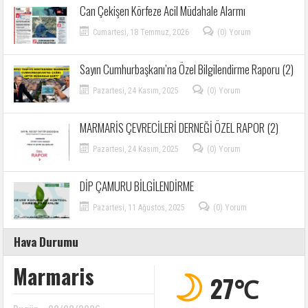
Can Çekişen Körfeze Acil Müdahale Alarmı
Cumartesi, 18 Temmuz, 2026
(0) Yorum
Sayın Cumhurbaşkanı’na Özel Bilgilendirme Raporu (2)
Pazartesi, 24 Kasım, 2025
(0) Yorum
MARMARİS ÇEVRECİLERİ DERNEĞİ ÖZEL RAPOR (2)
Pazartesi, 24 Kasım, 2025
(0) Yorum
DİP ÇAMURU BİLGİLENDİRME
Pazartesi, 11 Ağustos, 2025
(0) Yorum
Hava Durumu
Marmaris
27℃