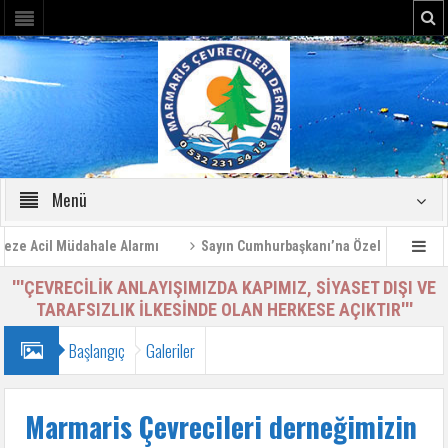
Menü
 Acil Müdahale Alarmı
Sayın Cumhurbaşkanı’na Özel Bilgilendirme 
'''ÇEVRECİLİK ANLAYIŞIMIZDA KAPIMIZ, SİYASET DIŞI VE
TARAFSIZLIK İLKESİNDE OLAN HERKESE AÇIKTIR'''
Başlangıç
Galeriler
Marmaris Çevrecileri derneğimizin