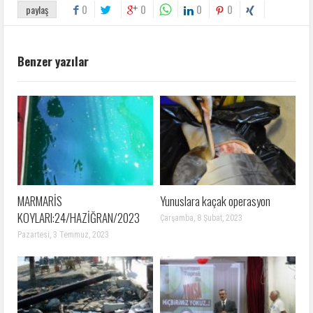
0
0
0
0
paylaş
Benzer yazılar
MARMARİS
Yunuslara kaçak operasyon
KOYLARI:24/HAZİĞRAN/2023
Çarşamba, 8 Şubat, 2023
Pazartesi, 3 Temmuz, 2023