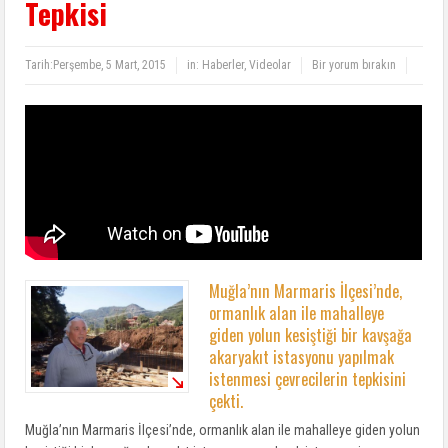
Tepkisi
Tarih:
Perşembe, 5 Mart, 2015
in:
Haberler
,
Videolar
Bir yorum bırakın
Muğla’nın Marmaris İlçesi’nde,
ormanlık alan ile mahalleye
giden yolun kesiştiği bir kavşağa
akaryakıt istasyonu yapılmak
istenmesi çevrecilerin tepkisini
çekti.
Muğla’nın Marmaris İlçesi’nde, ormanlık alan ile mahalleye giden yolun