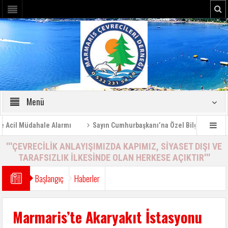
Menü
il Müdahale Alarmı
Sayın Cumhurbaşkanı’na Özel Bilgilendirme Rap
'''ÇEVRECİLİK ANLAYIŞIMIZDA KAPIMIZ, SİYASET DIŞI VE
TARAFSIZLIK İLKESİNDE OLAN HERKESE AÇIKTIR'''
Başlangıç
Haberler
Marmaris’te Akaryakıt İstasyonu