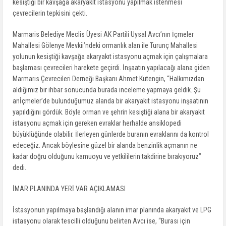
kesiştiği bir kavşağa akaryakıt istasyonu yapılmak istenmesi
çevrecilerin tepkisini çekti.
Marmaris Belediye Meclis Üyesi AK Partili Uysal Avcı’nın İçmeler
Mahallesi Gölenye Mevkii’ndeki ormanlık alan ile Turunç Mahallesi
yolunun kesiştiği kavşağa akaryakıt istasyonu açmak için çalışmalara
başlaması çevrecileri harekete geçirdi. İnşaatın yapılacağı alana giden
Marmaris Çevrecileri Derneği Başkanı Ahmet Kutengin, “Halkımızdan
aldığımız bir ihbar sonucunda burada inceleme yapmaya geldik. Şu
anİçmeler’de bulunduğumuz alanda bir akaryakıt istasyonu inşaatının
yapıldığını gördük. Böyle orman ve şehrin kesiştiği alana bir akaryakıt
istasyonu açmak için gereken evraklar herhalde ansiklopedi
büyüklüğünde olabilir. İlerleyen günlerde buranın evraklarını da kontrol
edeceğiz. Ancak böylesine güzel bir alanda benzinlik açmanın ne
kadar doğru olduğunu kamuoyu ve yetkililerin takdirine bırakıyoruz”
dedi.
İMAR PLANINDA YERİ VAR AÇIKLAMASI
İstasyonun yapılmaya başlandığı alanın imar planında akaryakıt ve LPG
istasyonu olarak tescilli olduğunu belirten Avcı ise, “Burası için