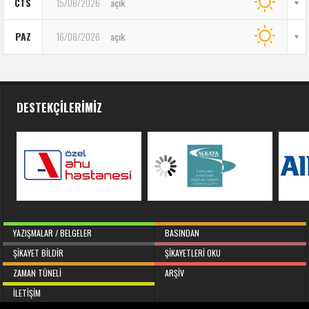
CTS
15/08/2026
açık
PAZ
16/08/2026
açık
DESTEKÇILERIMIZ
YAZIŞMALAR / BELGELER
BASINDAN
ŞIKAYET BILDIR
ŞIKAYETLERI OKU
ZAMAN TÜNELI
ARŞIV
İLETIŞIM