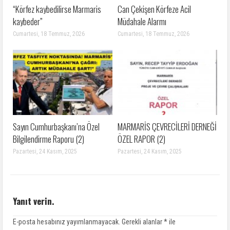
“Körfez kaybedilirse Marmaris
Can Çekişen Körfeze Acil
kaybeder”
Müdahale Alarmı
Cumartesi, 18 Temmuz, 2026
Cumartesi, 18 Temmuz, 2026
Sayın Cumhurbaşkanı’na Özel
MARMARİS ÇEVRECİLERİ DERNEĞİ
Bilgilendirme Raporu (2)
ÖZEL RAPOR (2)
Pazartesi, 24 Kasım, 2025
Pazartesi, 24 Kasım, 2025
Yanıt verin.
E-posta hesabınız yayımlanmayacak.
Gerekli alanlar
*
ile