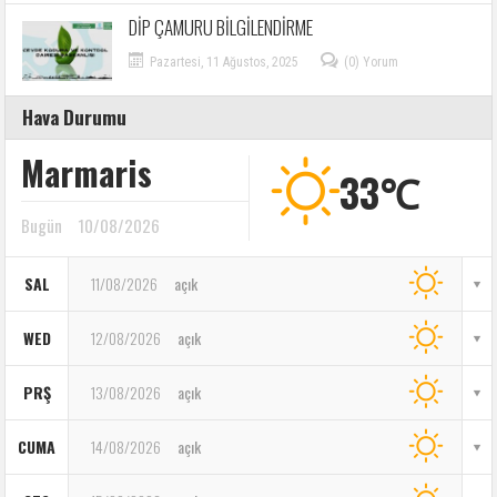
DİP ÇAMURU BİLGİLENDİRME
Pazartesi, 11 Ağustos, 2025
(0) Yorum
Hava Durumu
Marmaris
33℃
Bugün
10/08/2026
SAL
11/08/2026
açık
WED
12/08/2026
açık
PRŞ
13/08/2026
açık
CUMA
14/08/2026
açık