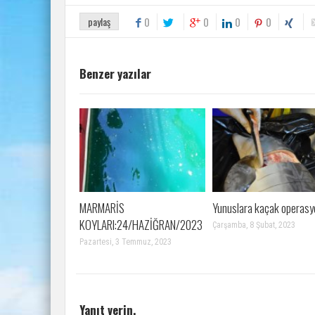
paylaş
0
0
0
0
Benzer yazılar
MARMARİS
Yunuslara kaçak operasy
KOYLARI:24/HAZİĞRAN/2023
Çarşamba, 8 Şubat, 2023
Pazartesi, 3 Temmuz, 2023
Yanıt verin.