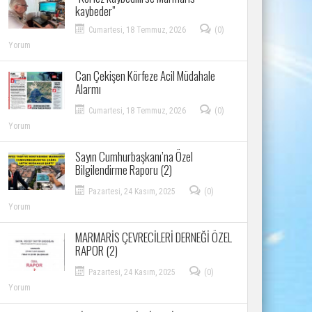
kaybeder”
Cumartesi, 18 Temmuz, 2026
(0)
Yorum
Can Çekişen Körfeze Acil Müdahale
Alarmı
Cumartesi, 18 Temmuz, 2026
(0)
Yorum
Sayın Cumhurbaşkanı’na Özel
Bilgilendirme Raporu (2)
Pazartesi, 24 Kasım, 2025
(0)
Yorum
MARMARİS ÇEVRECİLERİ DERNEĞİ ÖZEL
RAPOR (2)
Pazartesi, 24 Kasım, 2025
(0)
Yorum