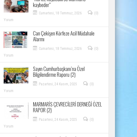
kaybeder”
Cumartesi, 18 Temmuz, 2026
(0)
Yorum
Can Çekişen Körfeze Acil Müdahale
Alarmı
Cumartesi, 18 Temmuz, 2026
(0)
Yorum
Sayın Cumhurbaşkanı’na Özel
Bilgilendirme Raporu (2)
Pazartesi, 24 Kasım, 2025
(0)
Yorum
MARMARİS ÇEVRECİLERİ DERNEĞİ ÖZEL
RAPOR (2)
Pazartesi, 24 Kasım, 2025
(0)
Yorum