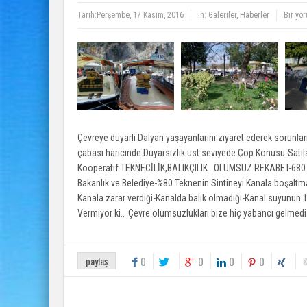
Tarih:
Perşembe, 17 Kasım, 2016
in:
Galeriler
,
Haberler
Bir yo
Çevreye duyarlı Dalyan yaşayanlarını ziyaret ederek sorunlar
çabası haricinde Duyarsızlık üst seviyede.Çöp Konusu-Satıla
Kooperatif TEKNECİLİK,BALIKÇILIK ..OLUMSUZ REKABET-680 A
Bakanlık ve Belediye-%80 Teknenin Sintineyi Kanala boşaltm
Kanala zarar verdiği-Kanalda balık olmadığı-Kanal suyunun 
Vermiyor ki… Çevre olumsuzlukları bize hiç yabancı gelmed
paylaş
0
0
0
0