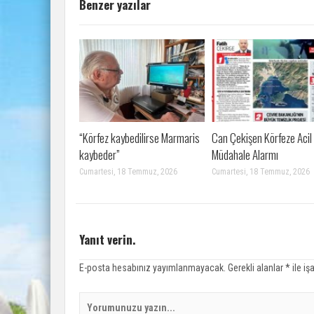
Benzer yazılar
“Körfez kaybedilirse Marmaris
Can Çekişen Körfeze Acil
kaybeder”
Müdahale Alarmı
Cumartesi, 18 Temmuz, 2026
Cumartesi, 18 Temmuz, 2026
Yanıt verin.
E-posta hesabınız yayımlanmayacak.
Gerekli alanlar
*
ile iş