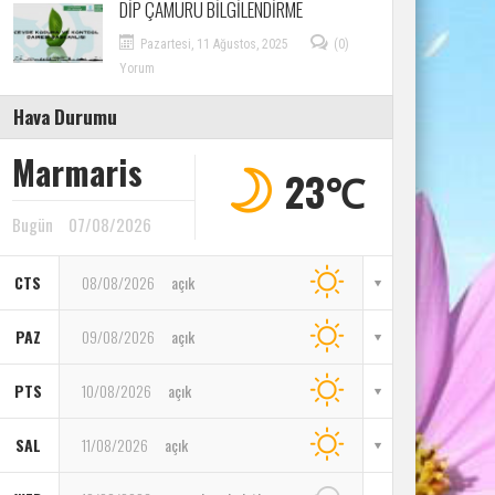
DİP ÇAMURU BİLGİLENDİRME
Pazartesi, 11 Ağustos, 2025
(0)
Yorum
Hava Durumu
Marmaris
23℃
Bugün
07/08/2026
CTS
08/08/2026
açık
PAZ
09/08/2026
açık
PTS
10/08/2026
açık
SAL
11/08/2026
açık