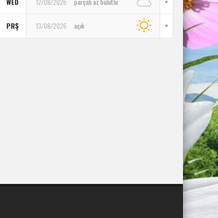
WED
12/08/2026
parçalı az bulutlu
PRŞ
13/08/2026
açık