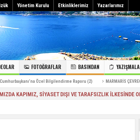
üzük
Yönetim Kurulu
Etkinliklerimiz
Yazarlarımız
DEOLAR
FOTOĞRAFLAR
BASINDAN
YAZIŞMALA
Can Çekişen Körfeze Acil Müdahale Alarmı
“Körfez kaybedilirse Marmaris kaybeder”
Hepsini gör
MARMARİS KANAL TEMİZLİĞİ…
Marmaris kanallarındaki foseptiğin deize karışması…
KÖRFEZ VE DENİZLERİMİZDE YENİ MİSAFİRLERİMİZ
MARMARİS KOYLARI:24/HAZİĞRAN/2023
başkanı’na Özel Bilgilendirme Raporu (2)
MARMARİS ÇEVRECİLERİ D
IMIZDA KAPIMIZ, SİYASET DIŞI VE TARAFSIZLIK İLKESİNDE O