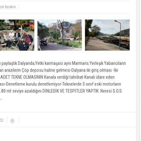
rum bırakın
ı paylaştık Dalyanda,Yetki karmaşası aynı Marmaris.Yerleşik Yabancıların
n arazilerin Çöp deposu haline gelmesi-Dalyana iki giriş olması -İki
DET TEKNE OLMASININ Kanala verdiği tahribat-Kanalı idare eden
ası-Denetleme kurulu denetlemiyor-Teknelerde 3.sınıf eski motorların
1.80 mt seviye azaldığını DİNLEDİK VE TESPİTLER YAPTIK. Neresi S.O.S
i…