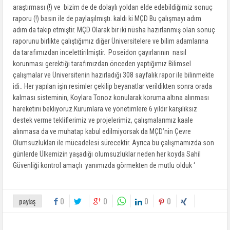
araştırması (!) ve bizim de de dolaylı yoldan elde edebildiğimiz sonuç
raporu (!) basın ile de paylaşılmıştı. kaldı ki MÇD Bu çalışmayı adım
adım da takip etmiştir. MÇD Olarak bir iki nüsha hazırlanmış olan sonuç
raporunu birlikte çalıştığımız diğer Üniversitelere ve bilim adamlarına
da tarafımızdan incelettirilmiştir. Poseidon çayırlarının nasıl
korunması gerektiği tarafımızdan önceden yaptığımız Bilimsel
çalışmalar ve Üniversitenin hazırladığı 308 sayfalık rapor ile bilinmekte
idi.. Her yapılan işin resimler çekilip beyanatlar verildikten sonra orada
kalması sisteminin, Koylara Tonoz konularak koruma altına alınması
hareketini bekliyoruz.Kurumlara ve yönetimlere 6 yıldır karşılıksız
destek verme tekliflerimiz ve projelerimiz, çalışmalarımız kaale
alınmasa da ve muhatap kabul edilmiyorsak da MÇD’nin Çevre
Olumsuzlukları ile mücadelesi sürecektir. Ayrıca bu çalışmamızda son
günlerde Ülkemizin yaşadığı olumsuzluklar neden her koyda Sahil
Güvenliği kontrol amaçlı yanımızda görmekten de mutlu olduk ‘
0
0
0
0
paylaş