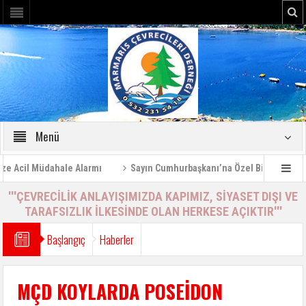
Menü
Acil Müdahale Alarmı
Sayın Cumhurbaşkanı’na Özel Bilgilendirme R
'''ÇEVRECİLİK ANLAYIŞIMIZDA KAPIMIZ, SİYASET DIŞI VE
TARAFSIZLIK İLKESİNDE OLAN HERKESE AÇIKTIR'''
Başlangıç
Haberler
MÇD KOYLARDA POSEİDON