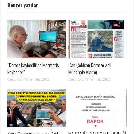
Benzer yazılar
“Körfez kaybedilirse Marmaris
Can Çekişen Körfeze Acil
kaybeder”
Müdahale Alarmı
Cumartesi, 18 Temmuz, 2026
Cumartesi, 18 Temmuz, 2026
Sayın Cumhurbaşkanı’na Özel
MARMARİS ÇEVRECİLERİ DERNEĞİ