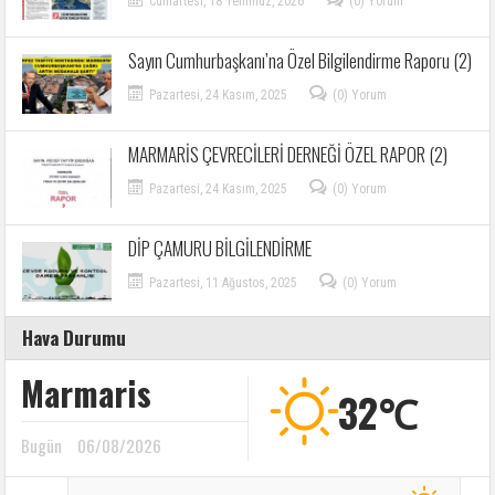
Cumartesi, 18 Temmuz, 2026
(0) Yorum
Sayın Cumhurbaşkanı’na Özel Bilgilendirme Raporu (2)
Pazartesi, 24 Kasım, 2025
(0) Yorum
MARMARİS ÇEVRECİLERİ DERNEĞİ ÖZEL RAPOR (2)
Pazartesi, 24 Kasım, 2025
(0) Yorum
DİP ÇAMURU BİLGİLENDİRME
Pazartesi, 11 Ağustos, 2025
(0) Yorum
Hava Durumu
Marmaris
32℃
Bugün
06/08/2026