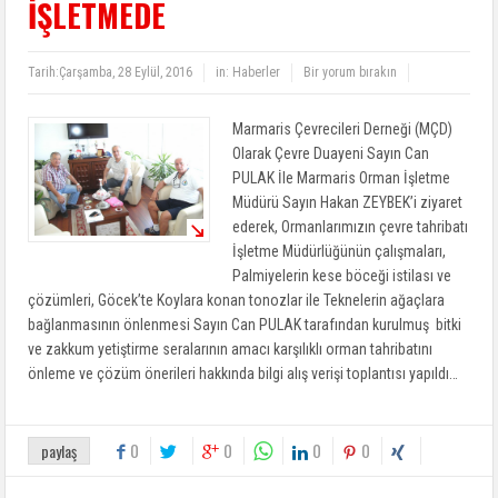
İŞLETMEDE
Tarih:
Çarşamba, 28 Eylül, 2016
in:
Haberler
Bir yorum bırakın
Marmaris Çevrecileri Derneği (MÇD)
Olarak Çevre Duayeni Sayın Can
PULAK İle Marmaris Orman İşletme
Müdürü Sayın Hakan ZEYBEK’i ziyaret
ederek, Ormanlarımızın çevre tahribatı
İşletme Müdürlüğünün çalışmaları,
Palmiyelerin kese böceği istilası ve
çözümleri, Göcek’te Koylara konan tonozlar ile Teknelerin ağaçlara
bağlanmasının önlenmesi Sayın Can PULAK tarafından kurulmuş bitki
ve zakkum yetiştirme seralarının amacı karşılıklı orman tahribatını
önleme ve çözüm önerileri hakkında bilgi alış verişi toplantısı yapıldı…
0
0
0
0
paylaş