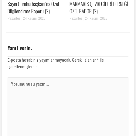
Sayın Cumhurbaşkanı’na Özel
MARMARİS ÇEVRECİLERİ DERNEĞİ
Bilgilendirme Raporu (2)
ÖZEL RAPOR (2)
Pazartesi, 24 Kasım, 2025
Pazartesi, 24 Kasım, 2025
Yanıt verin.
E-posta hesabınız yayımlanmayacak.
Gerekli alanlar
*
ile
işaretlenmişlerdir