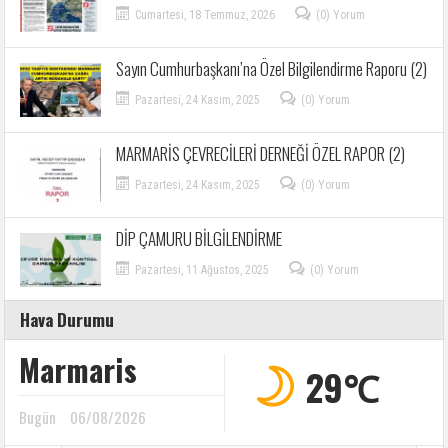
Cumartesi, 18 Temmuz, 2026
(0) Yorum
Sayın Cumhurbaşkanı’na Özel Bilgilendirme Raporu (2)
Pazartesi, 24 Kasım, 2025
(0) Yorum
MARMARİS ÇEVRECİLERİ DERNEĞİ ÖZEL RAPOR (2)
Pazartesi, 24 Kasım, 2025
(0) Yorum
DİP ÇAMURU BİLGİLENDİRME
Pazartesi, 11 Ağustos, 2025
(0) Yorum
Hava Durumu
Marmaris
29℃
Bugün
06/08/2026