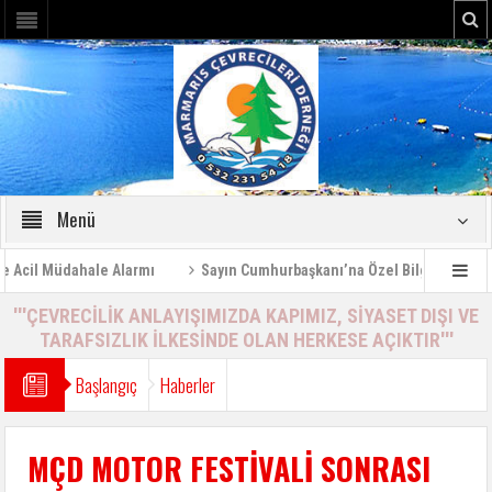
Menü
il Müdahale Alarmı
Sayın Cumhurbaşkanı’na Özel Bilgilendirme Rap
'''ÇEVRECİLİK ANLAYIŞIMIZDA KAPIMIZ, SİYASET DIŞI VE
TARAFSIZLIK İLKESİNDE OLAN HERKESE AÇIKTIR'''
Başlangıç
Haberler
MÇD MOTOR FESTİVALİ SONRASI