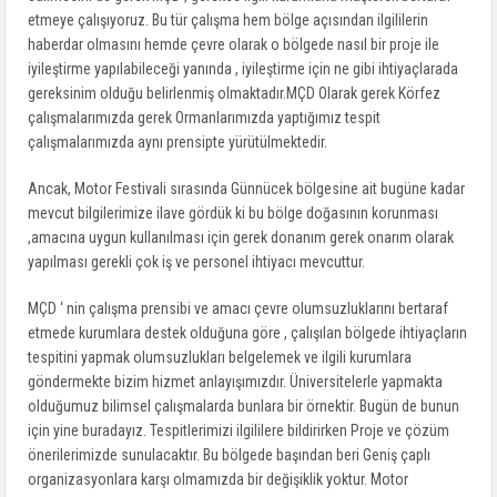
etmeye çalışıyoruz. Bu tür çalışma hem bölge açısından ilgililerin
haberdar olmasını hemde çevre olarak o bölgede nasıl bir proje ile
iyileştirme yapılabileceği yanında , iyileştirme için ne gibi ihtiyaçlarada
gereksinim olduğu belirlenmiş olmaktadır.MÇD Olarak gerek Körfez
çalışmalarımızda gerek Ormanlarımızda yaptığımız tespit
çalışmalarımızda aynı prensipte yürütülmektedir.
Ancak, Motor Festivali sırasında Günnücek bölgesine ait bugüne kadar
mevcut bilgilerimize ilave gördük ki bu bölge doğasının korunması
,amacına uygun kullanılması için gerek donanım gerek onarım olarak
yapılması gerekli çok iş ve personel ihtiyacı mevcuttur.
MÇD ‘ nin çalışma prensibi ve amacı çevre olumsuzluklarını bertaraf
etmede kurumlara destek olduğuna göre , çalışılan bölgede ihtiyaçların
tespitini yapmak olumsuzlukları belgelemek ve ilgili kurumlara
göndermekte bizim hizmet anlayışımızdır. Üniversitelerle yapmakta
olduğumuz bilimsel çalışmalarda bunlara bir örnektir. Bugün de bunun
için yine buradayız. Tespitlerimizi ilgililere bildirirken Proje ve çözüm
önerilerimizde sunulacaktır. Bu bölgede başından beri Geniş çaplı
organizasyonlara karşı olmamızda bir değişiklik yoktur. Motor