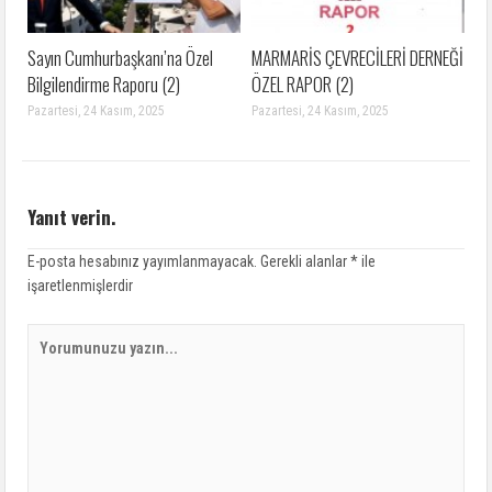
Sayın Cumhurbaşkanı’na Özel
MARMARİS ÇEVRECİLERİ DERNEĞİ
Bilgilendirme Raporu (2)
ÖZEL RAPOR (2)
Pazartesi, 24 Kasım, 2025
Pazartesi, 24 Kasım, 2025
Yanıt verin.
E-posta hesabınız yayımlanmayacak.
Gerekli alanlar
*
ile
işaretlenmişlerdir