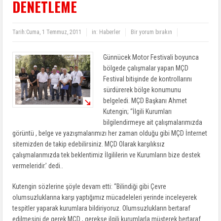
DENETLEME
Tarih:
Cuma, 1 Temmuz, 2011
in:
Haberler
Bir yorum bırakın
Günnücek Motor Festivali boyunca
bölgede çalışmalar yapan MÇD
Festival bitişinde de kontrollarını
sürdürerek bölge konumunu
belgeledi. MÇD Başkanı Ahmet
Kutengin; “İlgili Kurumları
bilgilendirmeye ait çalışmalarımızda
görüntü , belge ve yazışmalarımızı her zaman olduğu gibi MÇD İnternet
sitemizden de takip edebilirsiniz. MÇD Olarak karşılıksız
çalışmalarımızda tek beklentimiz İlgililerin ve Kurumların bize destek
vermeleridir.’ dedi..
Kutengin sözlerine şöyle devam etti: “Bilindiği gibi Çevre
olumsuzluklarına karşı yaptığımız mücadeleleri yerinde inceleyerek
tespitler yaparak kurumlara bildiriyoruz. Olumsuzlukların bertaraf
edilmesini de gerek MÇD , gerekse ilgili kurumlarla müşterek bertaraf