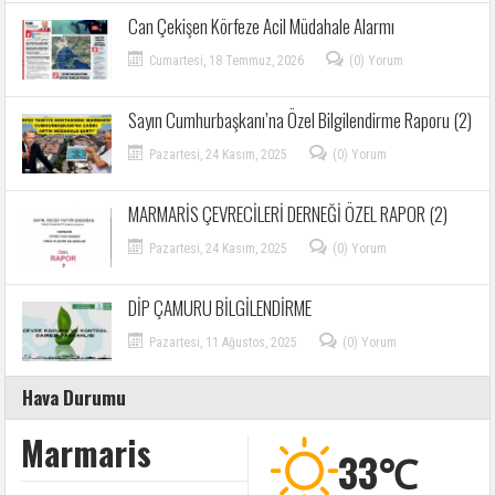
Can Çekişen Körfeze Acil Müdahale Alarmı
Cumartesi, 18 Temmuz, 2026
(0) Yorum
Sayın Cumhurbaşkanı’na Özel Bilgilendirme Raporu (2)
Pazartesi, 24 Kasım, 2025
(0) Yorum
MARMARİS ÇEVRECİLERİ DERNEĞİ ÖZEL RAPOR (2)
Pazartesi, 24 Kasım, 2025
(0) Yorum
DİP ÇAMURU BİLGİLENDİRME
Pazartesi, 11 Ağustos, 2025
(0) Yorum
Hava Durumu
Marmaris
33℃