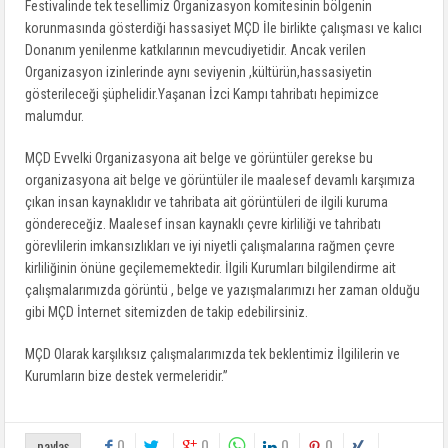
Festivalinde tek tesellimiz Organizasyon komitesinin bölgenin
korunmasında gösterdiği hassasiyet MÇD İle birlikte çalışması ve kalıcı
Donanım yenilenme katkılarının mevcudiyetidir. Ancak verilen
Organizasyon izinlerinde aynı seviyenin ,kültürün,hassasiyetin
gösterileceği şüphelidir.Yaşanan İzci Kampı tahribatı hepimizce
malumdur.
MÇD Evvelki Organizasyona ait belge ve görüntüler gerekse bu
organizasyona ait belge ve görüntüler ile maalesef devamlı karşımıza
çıkan insan kaynaklıdır ve tahribata ait görüntüleri de ilgili kuruma
göndereceğiz. Maalesef insan kaynaklı çevre kirliliği ve tahribatı
görevlilerin imkansızlıkları ve iyi niyetli çalışmalarına rağmen çevre
kirliliğinin önüne geçilememektedir. İlgili Kurumları bilgilendirme ait
çalışmalarımızda görüntü , belge ve yazışmalarımızı her zaman olduğu
gibi MÇD İnternet sitemizden de takip edebilirsiniz.
MÇD Olarak karşılıksız çalışmalarımızda tek beklentimiz İlgililerin ve
Kurumların bize destek vermeleridir.”
0
0
0
0
paylaş