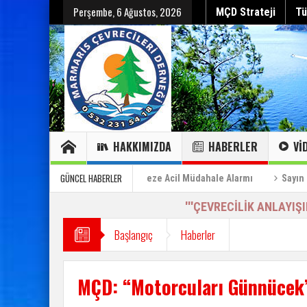
Perşembe, 6 Ağustos, 2026
MÇD Strateji
Tü
HAKKIMIZDA
HABERLER
VI
Hepsini gör
Hepsini gör
Sayın Cumhurbaşkanı’na Özel Bilgilendirme Raporu (2)
GÜNCEL HABERLER
r”
Can Çekişen Körfeze Acil Müdahale Alarmı
Sayın Cumhurba
'''ÇEVRECİLİK ANLAYIŞ
Başlangıç
Haberler
MÇD: “Motorcuları Günnücek’