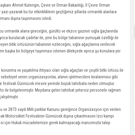
aşkanı Ahmet Kutengin, Çevre ve Orman Bakanlığı, İl Çevre Orman
azı yazarak bu tür etkinkliklerin geçtiğimiz yıllarda ormanlık alanlara
rmanı dışına taşınmasını istedi.
 bu ormanlık alana gireceğini, gürültü ve ekzos gazının sığla ğaçlarında
rıca kurulacak çadırlar ile, yine bu bölge tabanının yumuşak özelliği ile
eyen bitki örtüsünün tabanının ezileceğini, sığla ağaçlarına verilecek
lerin başka bir bölgeye taşınması istenen dilekçede ayrıca şu konulara yer
orunma ve yaşatılma ihtiyacı olan sığla ağaçları ve çeşitli bitki örtüsü ile
 sebebiyet veren organizasyonlar, alanın işletmecilere kiralanması gibi
ve festivali Günnücek mesire yerinde büyük tahribata neden olmuştur.
oto ile belgelenmiştir. Meydana gelen tahribat yetersiz personele rağmen
alışılmıştır.
 ve 2873 sayılı Milli parklar Kanunu gereğince Organizasyon için verilen
cak Motorsiklet Festivalinin Günnücek dışına çıkarılmasını İzci kampı
esi için Hukuk mücadelemize gerek kalmayacağı inancımızla talep