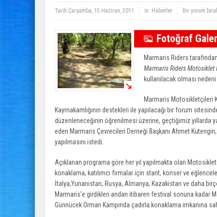
Tarih:
Çarşamba, 15 Haziran, 2011
in:
Haberler
Bir yorum bıra
Fotoğraf Galer
Marmaris Riders tarafından
Marmaris Riders Motosiklet F
kullanılacak olması nedeni 
Marmaris Motosikletçileri 
Kaymakamlığının destekleri ile yapılacağı bir forum sitesin
düzenleneceğinin öğrenilmesi üzerine, geçtiğimiz yıllarda yap
eden Marmaris Çevrecileri Derneği Başkanı Ahmet Kutengin, il
yapılmasını istedi.
Açıklanan programa göre her yıl yapılmakta olan Motosiklet 
konaklama, katılımcı firmalar için stant, konser ve eğlenceler
İtalya,Yunanistan, Rusya, Almanya, Kazakistan ve daha birço
Marmaris’e girdikleri andan itibaren festival sonuna kadar Ma
Günnücek Orman Kampında çadırla konaklama imkanına sahip