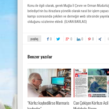
Konu ile ilgili olarak, gerek Muğla İl Çevre ve Orman Müdürlü
belediye’nin bu itirazlara yönelik olarak nasıl bir işlem yapac
kampı sonrasında çekilen ve derneğin web sitesinde yayınlana
olduğunu sözlerine ekledi. (İLHAN BARLAS)
paylaş
0
0
0
0
Benzer yazılar
“Körfez kaybedilirse Marmaris
Can Çekişen Körfeze Acil
kaybeder”
Müdahale Alarmı