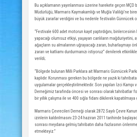
Bu açıklamanın yayınlanması üzerine harekete geçen MÇD b
Müdürlüğü, Marmaris Kaymakamlığı ve Muğla Valiliği’ne birer y
büyük zararlar verdiğini ve bu nedenle festivalin Günnücek o
“Festivale 600 adet motorun kayıt yaptırdığını, binlercesinin
yapacağı olumsuz etkiyi, yaşayan canlıların mağduriyetini, ay
ağaçların su almalarının uğrayacağı zararı, buharlaşmayı önl
zararı ve katliamı durdurmanızı istiyoruz” denilerek etkinlik
verildi;
“Bölgede bulunan Milli Parklara ait Marmaris Günnücek Parkı k
kaplıdır. Korunması gereken bu bölgede ne yazık ki tahribata
uygulamalar gerçekleştirilmektedir. Son yapılan İzci Kampı 
Derneğimiz tarafında öncesi ve sonrası olarak tahribatlar f
bir yıllık çalışma ile ve 400 sığla fidanı dikilerek kapatılmaya ç
Marmaris Çevrecileri Derneği olarak 2872 Sayılı Çevre Kanunu
izinlerin kaldırılmasını 23-24 haziran 2011 tarihinde başlaya
sonrası meydana gelmiş tahribatın daha fazlasının önlenm
etmekteyiz.”