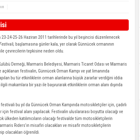
kın
isi
 23-24-25-26 Haziran 2011 tarihlerinde bu yıl beşincisi düzenlenecek
estivali,
başlamasına günler kala, yer olarak Günnücek ormanının
ile çevrecilerin tepkisine neden oldu.
Kulübü Derneği, Marmaris Belediyesi, Marmaris Ticaret Odası ve Marmaris
de açıklanan festivalin, Günnücek Orman Kampı ve yat limanında
ılan bu tür etkinliklerin orman alanlarına büyük zararlar verdiğini iddia
gili makamlara bir yazı ile başvurarak etkinliklerin orman alanı dışında
festivali bu yıl da Günnücek Orman Kampında motosikletçiler için, çadırlı
 için festival alanı yapılacak. Festivalin uluslararası boyutta olacağı ve
k ülkeden katılımcıların olacağı festivalde tüm motosikletçilerin
rmaris Rıders’ın misafiri olacakları ve misafir motosikletçilerin
 olacakları öğrenildi.