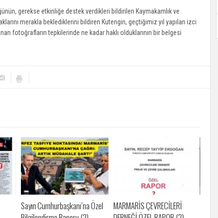
ğünün, gerekse etkinliğe destek verdikleri bildirilen Kaymakamlık ve
aklarını merakla beklediklerini bildiren Kutengin, geçtiğimiz yıl yapılan izci
n fotoğrafların tepkilerinde ne kadar haklı olduklarının bir belgesi
Sayın Cumhurbaşkanı’na Özel
MARMARİS ÇEVRECİLERİ
Bilgilendirme Raporu (2)
DERNEĞİ ÖZEL RAPOR (2)