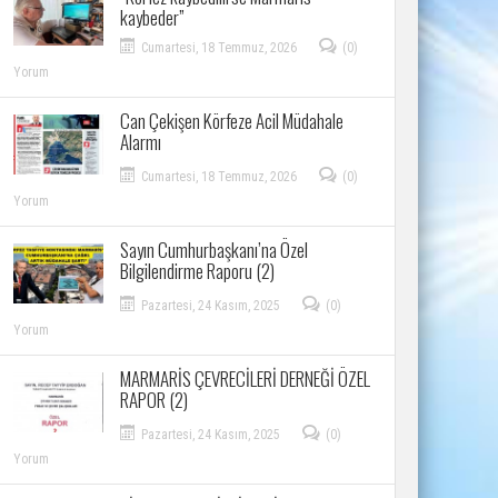
kaybeder”
Cumartesi, 18 Temmuz, 2026
(0)
Yorum
Can Çekişen Körfeze Acil Müdahale
Alarmı
Cumartesi, 18 Temmuz, 2026
(0)
Yorum
Sayın Cumhurbaşkanı’na Özel
Bilgilendirme Raporu (2)
Pazartesi, 24 Kasım, 2025
(0)
Yorum
MARMARİS ÇEVRECİLERİ DERNEĞİ ÖZEL
RAPOR (2)
Pazartesi, 24 Kasım, 2025
(0)
Yorum