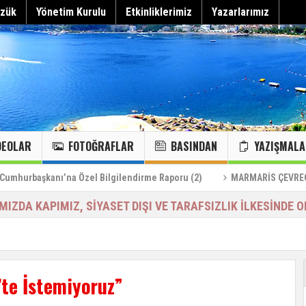
zük
Yönetim Kurulu
Etkinliklerimiz
Yazarlarımız
DEOLAR
FOTOĞRAFLAR
BASINDAN
YAZIŞMALA
Can Çekişen Körfeze Acil Müdahale Alarmı
“Körfez kaybedilirse Marmaris kaybeder”
Hepsini gör
MARMARİS KANAL TEMİZLİĞİ…
Marmaris kanallarındaki foseptiğin deize karışması…
KÖRFEZ VE DENİZLERİMİZDE YENİ MİSAFİRLERİMİZ
MARMARİS KOYLARI:24/HAZİĞRAN/2023
şkanı’na Özel Bilgilendirme Raporu (2)
MARMARİS ÇEVRECİLERİ DER
IMIZDA KAPIMIZ, SİYASET DIŞI VE TARAFSIZLIK İLKESİNDE O
te İstemiyoruz”