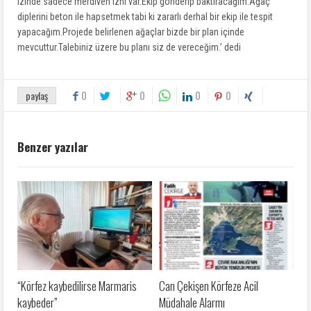
izinde sadece merdiven izni var.Ekip gönderip baktıracağım.Ağaç
diplerini beton ile hapsetmek tabi ki zararlı derhal bir ekip ile tespit
yapacağım.Projede belirlenen ağaçlar bizde bir plan içinde
mevcuttur.Talebiniz üzere bu planı siz de vereceğim.’ dedi
0
0
0
0
paylaş
Benzer yazılar
“Körfez kaybedilirse Marmaris
Can Çekişen Körfeze Acil
kaybeder”
Müdahale Alarmı