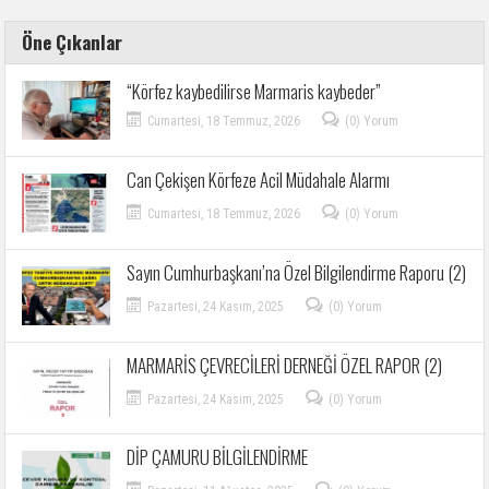
Öne Çıkanlar
“Körfez kaybedilirse Marmaris kaybeder”
Cumartesi, 18 Temmuz, 2026
(0) Yorum
Can Çekişen Körfeze Acil Müdahale Alarmı
Cumartesi, 18 Temmuz, 2026
(0) Yorum
Sayın Cumhurbaşkanı’na Özel Bilgilendirme Raporu (2)
Pazartesi, 24 Kasım, 2025
(0) Yorum
MARMARİS ÇEVRECİLERİ DERNEĞİ ÖZEL RAPOR (2)
Pazartesi, 24 Kasım, 2025
(0) Yorum
DİP ÇAMURU BİLGİLENDİRME