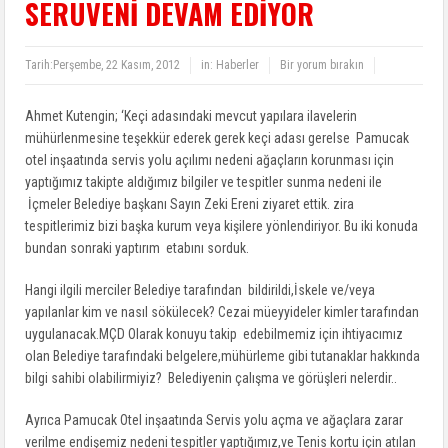
SERÜVENİ DEVAM EDİYOR
Tarih:
Perşembe, 22 Kasım, 2012
in:
Haberler
Bir yorum bırakın
Ahmet Kutengin; ‘Keçi adasındaki mevcut yapılara ilavelerin
mühürlenmesine teşekkür ederek gerek keçi adası gerelse Pamucak
otel inşaatında servis yolu açılımı nedeni ağaçların korunması için
yaptığımız takipte aldığımız bilgiler ve tespitler sunma nedeni ile
İçmeler Belediye başkanı Sayın Zeki Ereni ziyaret ettik. zira
tespitlerimiz bizi başka kurum veya kişilere yönlendiriyor. Bu iki konuda
bundan sonraki yaptırım etabını sorduk.
Hangi ilgili merciler Belediye tarafından bildirildi,İskele ve/veya
yapılanlar kim ve nasıl sökülecek? Cezai müeyyideler kimler tarafından
uygulanacak.MÇD Olarak konuyu takip edebilmemiz için ihtiyacımız
olan Belediye tarafındaki belgelere,mühürleme gibi tutanaklar hakkında
bilgi sahibi olabilirmiyiz? Belediyenin çalışma ve görüşleri nelerdir..
Ayrıca Pamucak Otel inşaatında Servis yolu açma ve ağaçlara zarar
verilme endişemiz nedeni tespitler yaptığımız,ve Tenis kortu için atılan