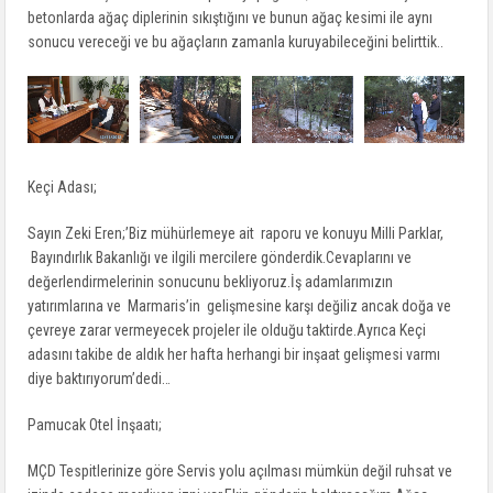
betonlarda ağaç diplerinin sıkıştığını ve bunun ağaç kesimi ile aynı
sonucu vereceği ve bu ağaçların zamanla kuruyabileceğini belirttik..
Keçi Adası;
Sayın Zeki Eren;’Biz mühürlemeye ait raporu ve konuyu Milli Parklar,
Bayındırlık Bakanlığı ve ilgili mercilere gönderdik.Cevaplarını ve
değerlendirmelerinin sonucunu bekliyoruz.İş adamlarımızın
yatırımlarına ve Marmaris’in gelişmesine karşı değiliz ancak doğa ve
çevreye zarar vermeyecek projeler ile olduğu taktirde.Ayrıca Keçi
adasını takibe de aldık her hafta herhangi bir inşaat gelişmesi varmı
diye baktırıyorum’dedi…
Pamucak Otel İnşaatı;
MÇD Tespitlerinize göre Servis yolu açılması mümkün değil ruhsat ve