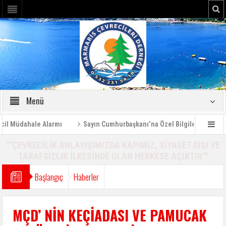
Menü
Müdahale Alarmı
Sayın Cumhurbaşkanı’na Özel Bilgilendirme Raporu
'''ÇEVRECİLİK ANLAYIŞIMIZDA KAPIMIZ, SİYASET DIŞI VE
TARAFSIZLIK İLKESİNDE OLAN HERKESE AÇIKTIR'''
Başlangıç
Haberler
MÇD’ NİN KEÇİADASI VE PAMUCAK