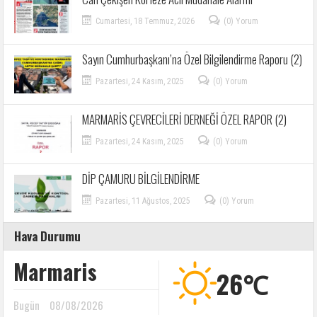
Cumartesi, 18 Temmuz, 2026
(0) Yorum
Sayın Cumhurbaşkanı’na Özel Bilgilendirme Raporu (2)
Pazartesi, 24 Kasım, 2025
(0) Yorum
MARMARİS ÇEVRECİLERİ DERNEĞİ ÖZEL RAPOR (2)
Pazartesi, 24 Kasım, 2025
(0) Yorum
DİP ÇAMURU BİLGİLENDİRME
Pazartesi, 11 Ağustos, 2025
(0) Yorum
Hava Durumu
Marmaris
26℃
Bugün
08/08/2026