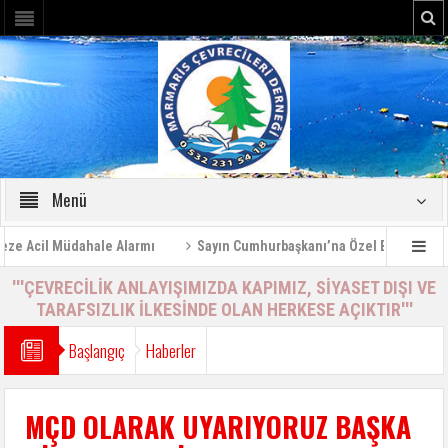
Menü
 Acil Müdahale Alarmı
Sayın Cumhurbaşkanı’na Özel Bilgilendirme 
'''ÇEVRECİLİK ANLAYIŞIMIZDA KAPIMIZ, SİYASET DIŞI VE
TARAFSIZLIK İLKESİNDE OLAN HERKESE AÇIKTIR'''
Başlangıç
Haberler
MÇD OLARAK UYARIYORUZ BAŞKA