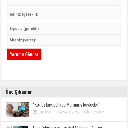
Öne Çıkanlar
“Körfez kaybedilirse Marmaris kaybeder”
Cumartesi, 18 Temmuz, 2026
(0) Yorum
Can Çekişen Körfeze Acil Müdahale Alarmı