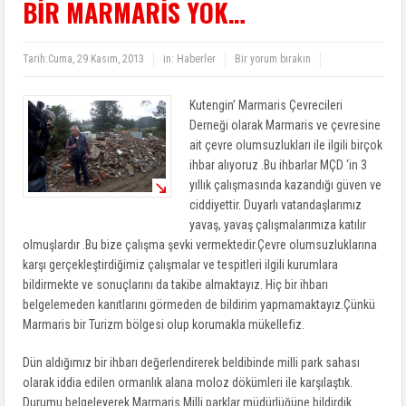
BİR MARMARİS YOK…
Tarih:
Cuma, 29 Kasım, 2013
in:
Haberler
Bir yorum bırakın
Kutengin’ Marmaris Çevrecileri
Derneği olarak Marmaris ve çevresine
ait çevre olumsuzlukları ile ilgili birçok
ihbar alıyoruz .Bu ihbarlar MÇD ‘in 3
yıllık çalışmasında kazandığı güven ve
ciddiyettir. Duyarlı vatandaşlarımız
yavaş, yavaş çalışmalarımıza katılır
olmuşlardır .Bu bize çalışma şevki vermektedir.Çevre olumsuzluklarına
karşı gerçekleştirdiğimiz çalışmalar ve tespitleri ilgili kurumlara
bildirmekte ve sonuçlarını da takibe almaktayız. Hiç bir ihbarı
belgelemeden kanıtlarını görmeden de bildirim yapmamaktayız.Çünkü
Marmaris bir Turizm bölgesi olup korumakla mükellefiz.
Dün aldığımız bir ihbarı değerlendirerek beldibinde milli park sahası
olarak iddia edilen ormanlık alana moloz dökümleri ile karşılaştık.
Durumu belgeleyerek Marmaris Milli parklar müdürlüğüne bildirdik.