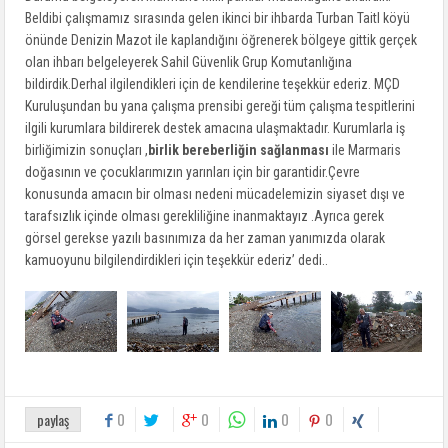
Beldibi çalışmamız sırasında gelen ikinci bir ihbarda Turban Taitl köyü
önünde Denizin Mazot ile kaplandığını öğrenerek bölgeye gittik gerçek
olan ihbarı belgeleyerek Sahil Güvenlik Grup Komutanlığına
bildirdik.Derhal ilgilendikleri için de kendilerine teşekkür ederiz. MÇD
Kuruluşundan bu yana çalışma prensibi gereği tüm çalışma tespitlerini
ilgili kurumlara bildirerek destek amacına ulaşmaktadır. Kurumlarla iş
birliğimizin sonuçları ,
birlik bereberliğin sağlanması
ile Marmaris
doğasının ve çocuklarımızın yarınları için bir garantidir.Çevre
konusunda amacın bir olması nedeni mücadelemizin siyaset dışı ve
tarafsızlık içinde olması gerekliliğine inanmaktayız .Ayrıca gerek
görsel gerekse yazılı basınımıza da her zaman yanımızda olarak
kamuoyunu bilgilendirdikleri için teşekkür ederiz’ dedi..
0
0
0
0
paylaş