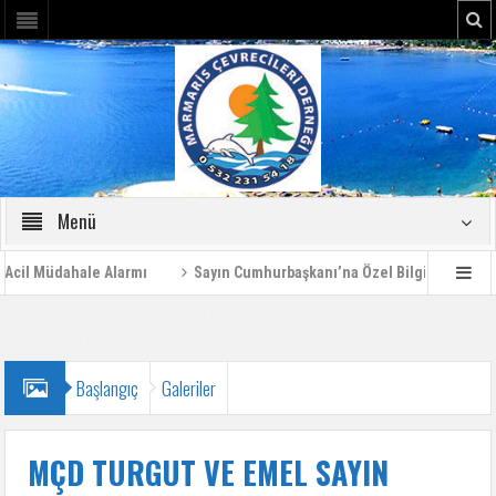
Menü
l Müdahale Alarmı
Sayın Cumhurbaşkanı’na Özel Bilgilendirme Rapo
'''ÇEVRECİLİK ANLAYIŞIMIZDA KAPIMIZ, SİYASET DIŞI VE
TARAFSIZLIK İLKESİNDE OLAN HERKESE AÇIKTIR'''
Başlangıç
Galeriler
MÇD TURGUT VE EMEL SAYIN