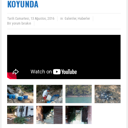
KOYUNDA
Tarih:
Cumartesi, 13 Ağustos, 2016
in:
Galeriler
,
Haberler
Bir yorum bırakın