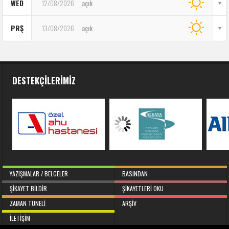
WED
12/08/2026
açık
PRŞ
13/08/2026
açık
DESTEKÇILERIMIZ
YAZIŞMALAR / BELGELER
BASINDAN
ŞIKAYET BILDIR
ŞIKAYETLERI OKU
ZAMAN TÜNELI
ARŞIV
İLETIŞIM