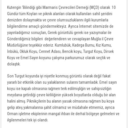
Kutengin ‘Bilindiği gibi Marmaris Çevrecileri Derneği (MÇD) olarak 10
Gündür tüm Koyları ve piknik alanları olarak kullanılan sahil şeridini
denizden dolaşmakta ve çevre olumsuzluklarını ilgili kurumlarla
bilgilendirme amaçlı göndermekteyiz. Ayrıca İnternet sitemizde de
yayınladığımız sonuçları, Gerek görüntülü gerek ise yazışmalar ile
Gönderdiğimiz bilgileri değerlendiren ve cevaplayan Muğla il Çevre
Müdürlüğüne teşekkür ederiz. Kumlubük, Kadırga Burnu, Kız Kumu,
İnbükü, Okluk Koyu, Cennet Adası, Bencik koyu, Turgut Koyu, Dirsek
Koyu ve Emel Sayın koyunu çalışma parkurumuz olarak seçtik ve
dolaştık.
Son Turgut koyunda iyi niyetle konmuş görüntü olarak değil fakat
yararlı bir etkinlik olan su yalaklarının sularını tamamladık. Emel sayın
koyu ise kapalı olmasına rağmen terk edilmişliğin ve sahipsizliğin
meydana getirdiği çevre kirliliğinin yüksek boyutlarda olduğu bir alan
halini almış. Piknikçilerin bu alanın yasak olmasına rağmen bu koya
gelip ateş yakmalarına şahit olmamız ve müdahale etmemiz, ayrıca
Orman işletme ekiplerinin mangal ihbarı ile derhal bölgeye gelmeleri ve
ilgilenmeleri tek iyi olandı.