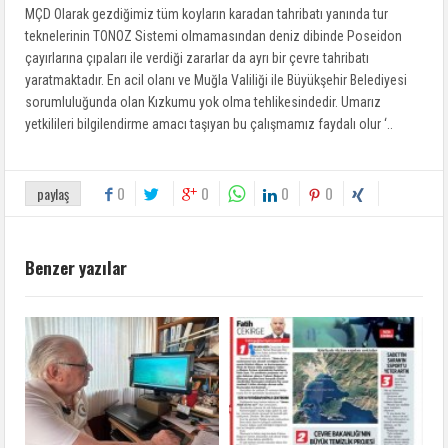
MÇD Olarak gezdiğimiz tüm koyların karadan tahribatı yanında tur
teknelerinin TONOZ Sistemi olmamasından deniz dibinde Poseidon
çayırlarına çıpaları ile verdiği zararlar da ayrı bir çevre tahribatı
yaratmaktadır. En acil olanı ve Muğla Valiliği ile Büyükşehir Belediyesi
sorumluluğunda olan Kızkumu yok olma tehlikesindedir. Umarız
yetkilileri bilgilendirme amacı taşıyan bu çalışmamız faydalı olur ‘..
0
0
0
0
paylaş
Benzer yazılar