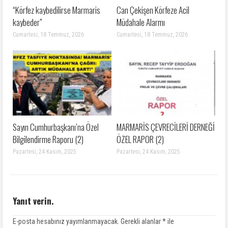
“Körfez kaybedilirse Marmaris
Can Çekişen Körfeze Acil
kaybeder”
Müdahale Alarmı
Cumartesi, 18 Temmuz, 2026
Cumartesi, 18 Temmuz, 2026
Sayın Cumhurbaşkanı’na Özel
MARMARİS ÇEVRECİLERİ DERNEĞİ
Bilgilendirme Raporu (2)
ÖZEL RAPOR (2)
Pazartesi, 24 Kasım, 2025
Pazartesi, 24 Kasım, 2025
Yanıt verin.
E-posta hesabınız yayımlanmayacak.
Gerekli alanlar
*
ile