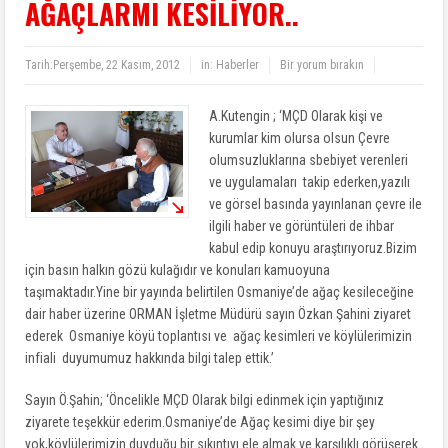
AĞAÇLARMI KESİLİYOR..
Tarih:
Perşembe, 22 Kasım, 2012
in:
Haberler
Bir yorum bırakın
A.Kutengin ; ‘MÇD Olarak kişi ve
kurumlar kim olursa olsun Çevre
olumsuzluklarına sbebiyet verenleri
ve uygulamaları takip ederken,yazılı
ve görsel basında yayınlanan çevre ile
ilgili haber ve görüntüleri de ihbar
kabul edip konuyu araştırıyoruz.Bizim
için basın halkın gözü kulağıdır ve konuları kamuoyuna
taşımaktadır.Yine bir yayında belirtilen Osmaniye’de ağaç kesileceğine
dair haber üzerine ORMAN İşletme Müdürü sayın Özkan Şahini ziyaret
ederek Osmaniye köyü toplantısı ve ağaç kesimleri ve köylülerimizin
infiali duyumumuz hakkında bilgi talep ettik.’
Sayın Ö.Şahin; ‘Öncelikle MÇD Olarak bilgi edinmek için yaptığınız
ziyarete teşekkür ederim.Osmaniye’de Ağaç kesimi diye bir şey
yok,köylülerimizin duyduğu bir sıkıntıyı ele almak ve karşılıklı görüşerek