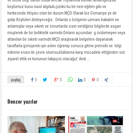
köylümüz bunu nasıl algıladı,çünkü bu bir nevi eğitim gibi ve
herkesinde ihtiyacı olan bir durum.MÇD Olarak biz Osmaniye ye de
gidip Köylüleri dinleyeceğiz. Onlarda o bölgenin uzmanı bakalım ne
anlamışlar veya sıkıntı ve sorunlarda sizin verdiğiniz bilgilerde asgari
müşterek de bir birliktelik varmıdır.Onların açısından g örülemeyen veya
atlanılan bir sıkıntı varmıdır.MÇD araştırarak belgelere dayanarak
taraflarla görüşerek işin aslını öğrenip sonuca gitme prensibi ve bilgi
edinme esası ile çevre olumsuzluklarına karşı mücadele ettiğinden sizi
ziyaret ettik ve konunun takipçisi olacağız’ dedi …
0
0
0
0
paylaş
Benzer yazılar