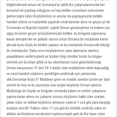
bilgilendirmek amacı ile Osmaniye’ye gittik.Biz çalışmalarımızda her
konunun bir paydaşı olduğunu ve hep birlikte sorunların üstesinden
gelineceğini biliriz.Köylülerimiz ve arıcılar da paydaşımızdır birlikte
hareket ederiz ve toplantılar yaparak ortak kararlar alırız ve geçen yıl da
Osmaniye ve Bayırda toplantı yaptık.Orman gençleştirme ve bakımı için
ağaç kesimini geçen yıl köylülerimizle birlikte bu bölgede yapmama
kararı almıştık.Her ne şekilde olursa olsun Ormana bir müdahale kararı
alırsak bunu köylü ile birlikte yaparız ve bu müdahale Ormancılık tekniği
ile mümkündür. Daha önce köylülerimiz odun alamama sıkıntısı
yaşadıklarını anlatmışlardı ve bizden bilgi istediler bizde bu bilgiye
vermek için bu köye gittik ve bu sıkıntılarının nasıl giderilebileceği
Orman kanununun 31 den 34 ‘e kadar olan maddelerin neleri kapsadığı
ve nasıl hareket edşlmesi gerektiğini anlatmak için yanlarında
idik.Osmaniye köyü 31 Maddeye giren ve madde sınırları içinde yer alan
verimli bir köy ve bu durumda olan köyler köylerde Orman İşletme
Müdürlüğü bir köyde ve bölgede ormanda bakım ve üretim çalışması
yapma kararı almış ise çalışma sonucu köylünün hakkı olan oradan
çıkan odun ve atıkları köylünün almasını sadece 1 Lira gibi para karşılığı
köylüye verir.Bir Traktör odun 11 Lira gibi bir bedelle verilir.Bu odun ve
atıkları da Köylünün kendisinin toplama kaydı şartı ile.Biz hazır odun