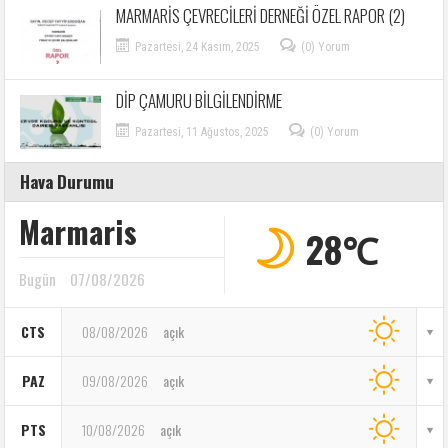
MARMARİS ÇEVRECİLERİ DERNEĞİ ÖZEL RAPOR (2)
Pazartesi, 24 Kasım, 2025
(0) Yorum
DİP ÇAMURU BİLGİLENDİRME
Pazartesi, 11 Ağustos, 2025
(0) Yorum
Hava Durumu
Marmaris
28℃
Bugün
07/08/2026
CTS
08/08/2026
açık
PAZ
09/08/2026
açık
PTS
10/08/2026
açık