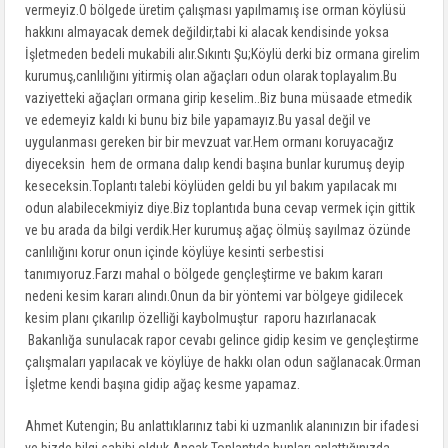
vermeyiz.O bölgede üretim çalışması yapılmamış ise orman köylüsü
hakkını almayacak demek değildir,tabi ki alacak kendisinde yoksa
İşletmeden bedeli mukabili alır.Sıkıntı Şu;Köylü derki biz ormana girelim
kurumuş,canlılığını yitirmiş olan ağaçları odun olarak toplayalım.Bu
vaziyetteki ağaçları ormana girip keselim..Biz buna müsaade etmedik
ve edemeyiz kaldı ki bunu biz bile yapamayız.Bu yasal değil ve
uygulanması gereken bir bir mevzuat var.Hem ormanı koruyacağız
diyeceksin hem de ormana dalıp kendi başına bunlar kurumuş deyip
keseceksin.Toplantı talebi köylüden geldi bu yıl bakım yapılacak mı
odun alabilecekmiyiz diye.Biz toplantıda buna cevap vermek için gittik
ve bu arada da bilgi verdik.Her kurumuş ağaç ölmüş sayılmaz özünde
canlılığını korur onun içinde köylüye kesinti serbestisi
tanımıyoruz.Farzı mahal o bölgede gençleştirme ve bakım kararı
nedeni kesim kararı alındı.Onun da bir yöntemi var bölgeye gidilecek
kesim planı çıkarılıp özelliği kaybolmuştur raporu hazırlanacak
Bakanlığa sunulacak rapor cevabı gelince gidip kesim ve gençleştirme
çalışmaları yapılacak ve köylüye de hakkı olan odun sağlanacak.Orman
İşletme kendi başına gidip ağaç kesme yapamaz.
Ahmet Kutengin; Bu anlattıklarınız tabi ki uzmanlık alanınızın bir ifadesi
ve bizde bilgi sahibi olduk.Ancak Toplantıda bunları anlattığınızda