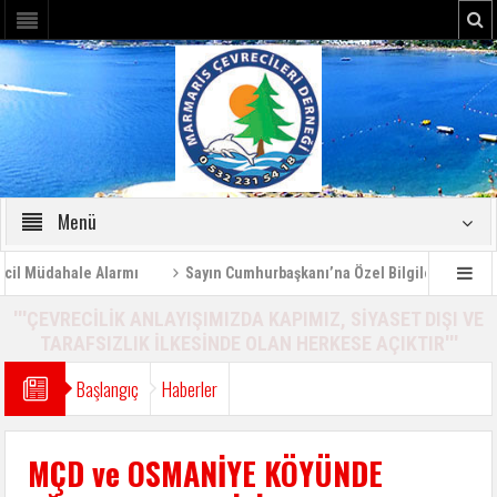
Menü
Müdahale Alarmı
Sayın Cumhurbaşkanı’na Özel Bilgilendirme Raporu
'''ÇEVRECİLİK ANLAYIŞIMIZDA KAPIMIZ, SİYASET DIŞI VE
TARAFSIZLIK İLKESİNDE OLAN HERKESE AÇIKTIR'''
Başlangıç
Haberler
MÇD ve OSMANİYE KÖYÜNDE