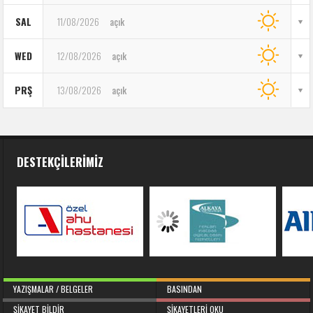
SAL
11/08/2026
açık
WED
12/08/2026
açık
PRŞ
13/08/2026
açık
DESTEKÇILERIMIZ
YAZIŞMALAR / BELGELER
BASINDAN
ŞIKAYET BILDIR
ŞIKAYETLERI OKU