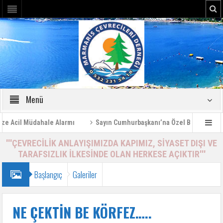
Menü
Acil Müdahale Alarmı
Sayın Cumhurbaşkanı’na Özel Bilgilendirme R
'''ÇEVRECİLİK ANLAYIŞIMIZDA KAPIMIZ, SİYASET DIŞI VE
TARAFSIZLIK İLKESİNDE OLAN HERKESE AÇIKTIR'''
Başlangıç
Galeriler
NE ÇEKTİN BE KÖRFEZ…..