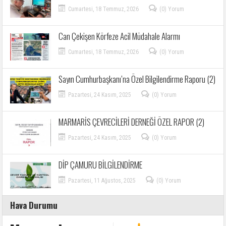
Cumartesi, 18 Temmuz, 2026
(0) Yorum
Can Çekişen Körfeze Acil Müdahale Alarmı
Cumartesi, 18 Temmuz, 2026
(0) Yorum
Sayın Cumhurbaşkanı’na Özel Bilgilendirme Raporu (2)
Pazartesi, 24 Kasım, 2025
(0) Yorum
MARMARİS ÇEVRECİLERİ DERNEĞİ ÖZEL RAPOR (2)
Pazartesi, 24 Kasım, 2025
(0) Yorum
DİP ÇAMURU BİLGİLENDİRME
Pazartesi, 11 Ağustos, 2025
(0) Yorum
Hava Durumu