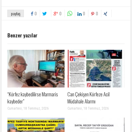
0
0
0
0
paylaş
Benzer yazılar
“Körfez kaybedilirse Marmaris
Can Çekişen Körfeze Acil
kaybeder”
Müdahale Alarmı
Cumartesi, 18 Temmuz, 2026
Cumartesi, 18 Temmuz, 2026