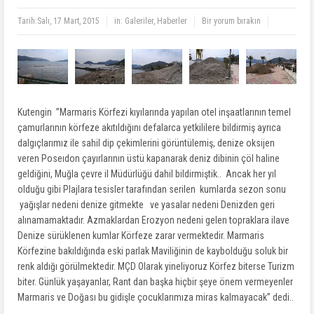
Tarih:
Salı, 17 Mart, 2015
in:
Galeriler
,
Haberler
Bir yorum bırakın
Kutengin ”Marmaris Körfezi kıyılarında yapılan otel inşaatlarının temel
çamurlarının körfeze akıtıldığını defalarca yetkililere bildirmiş ayrıca
dalgıçlarımız ile sahil dip çekimlerini görüntülemiş, denize oksijen
veren Poseıdon çayırlarının üstü kapanarak deniz dibinin çöl haline
geldiğini, Muğla çevre il Müdürlüğü dahil bildirmiştik.. Ancak her yıl
olduğu gibi Plajlara tesisler tarafından serilen kumlarda sezon sonu
yağışlar nedeni denize gitmekte ve yasalar nedeni Denizden geri
alınamamaktadır. Azmaklardan Erozyon nedeni gelen topraklara ilave
Denize sürüklenen kumlar Körfeze zarar vermektedir. Marmaris
Körfezine bakıldığında eski parlak Maviliğinin de kaybolduğu soluk bir
renk aldığı görülmektedir. MÇD Olarak yineliyoruz Körfez biterse Turizm
biter. Günlük yaşayanlar, Rant dan başka hiçbir şeye önem vermeyenler
Marmaris ve Doğası bu gidişle çocuklarımıza miras kalmayacak” dedi..