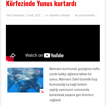
Körfezinde Yunus kurtardı
Tarih:
Cumartesi, 7 Ocak, 2012
in:
Haberler
,
Videolar
Bir yorum bırakın
Marmaris körfezinde geçtiğimiz hafta
içinde balıkçı ağlarına takılan bir
yunus, Marmaris Sahil Güvenlik Grup
Komutanlığı’na bağlı timlerin
yaptığı operasyon sonrasında
kurtarılarak yaşama geri dönmesi
sağlandı.