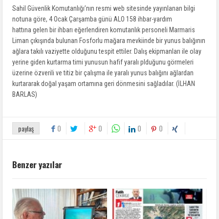
Sahil Güvenlik Komutanlığı’nın resmi web sitesinde yayınlanan bilgi
notuna göre, 4 Ocak Çarşamba günü ALO 158 ihbar-yardım
hattına gelen bir ihbarı eğerlendiren komutanlık personeli Marmaris
Liman çıkışında bulunan Fosforlu mağara mevkiinde bir yunus balığının
ağlara takılı vaziyette olduğunu tespit ettiler. Dalış ekipmanları ile olay
yerine giden kurtarma timi yunusun hafif yaralı plduğunu görmeleri
üzerine özverili ve titiz bir çalışma ile yaralı yunus balığını ağlardan
kurtararak doğal yaşam ortamına geri dönmesini sağladılar. (İLHAN
BARLAS)
0
0
0
0
paylaş
Benzer yazılar