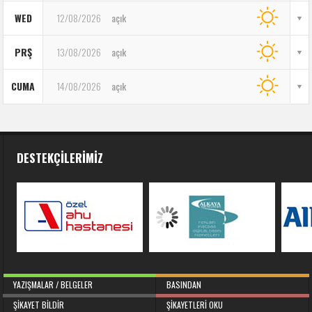
WED
12/08/2026
açık
PRŞ
13/08/2026
açık
CUMA
14/08/2026
açık
DESTEKÇILERIMIZ
YAZIŞMALAR / BELGELER
BASINDAN
ŞIKAYET BILDIR
ŞIKAYETLERI OKU