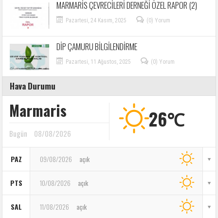
MARMARİS ÇEVRECİLERİ DERNEĞİ ÖZEL RAPOR (2)
Pazartesi, 24 Kasım, 2025
(0) Yorum
DİP ÇAMURU BİLGİLENDİRME
Pazartesi, 11 Ağustos, 2025
(0) Yorum
Hava Durumu
Marmaris
26℃
Bugün
08/08/2026
PAZ
09/08/2026
açık
PTS
10/08/2026
açık
SAL
11/08/2026
açık