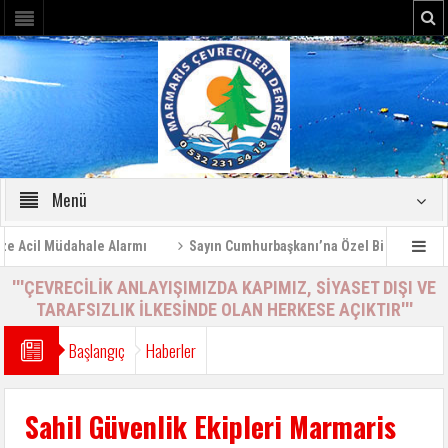
Menü
cil Müdahale Alarmı
Sayın Cumhurbaşkanı’na Özel Bilgilendirme Ra
'''ÇEVRECİLİK ANLAYIŞIMIZDA KAPIMIZ, SİYASET DIŞI VE
TARAFSIZLIK İLKESİNDE OLAN HERKESE AÇIKTIR'''
Başlangıç
Haberler
Sahil Güvenlik Ekipleri Marmaris