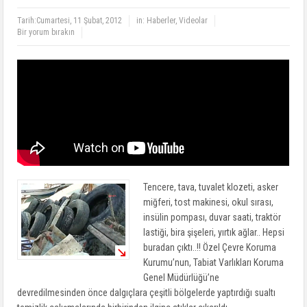
Tarih:
Cumartesi, 11 Şubat, 2012
in:
Haberler
,
Videolar
Bir yorum bırakın
Tencere, tava, tuvalet klozeti, asker
miğferi, tost makinesi, okul sırası,
insülin pompası, duvar saati, traktör
lastiği, bira şişeleri, yırtık ağlar.. Hepsi
buradan çıktı..!! Özel Çevre Koruma
Kurumu’nun, Tabiat Varlıkları Koruma
Genel Müdürlüğü’ne
devredilmesinden önce dalgıçlara çeşitli bölgelerde yaptırdığı sualtı