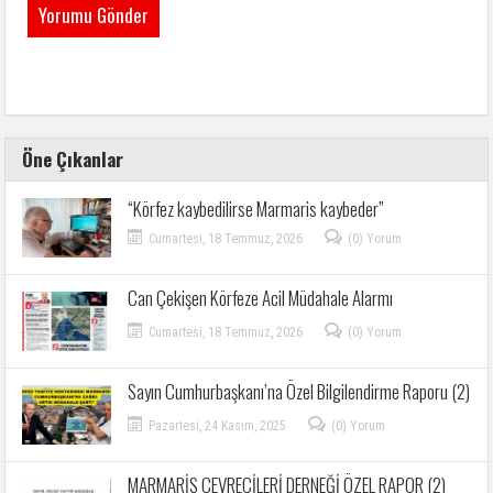
Öne Çıkanlar
“Körfez kaybedilirse Marmaris kaybeder”
Cumartesi, 18 Temmuz, 2026
(0) Yorum
Can Çekişen Körfeze Acil Müdahale Alarmı
Cumartesi, 18 Temmuz, 2026
(0) Yorum
Sayın Cumhurbaşkanı’na Özel Bilgilendirme Raporu (2)
Pazartesi, 24 Kasım, 2025
(0) Yorum
MARMARİS ÇEVRECİLERİ DERNEĞİ ÖZEL RAPOR (2)