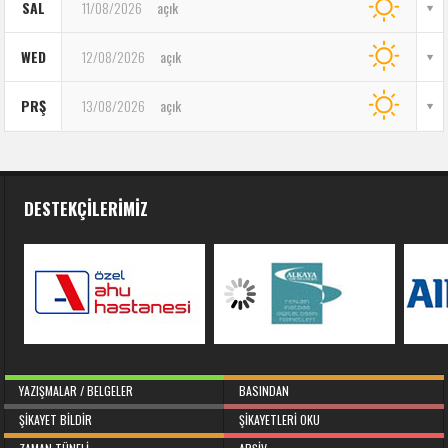
SAL
11/08/2026
açık
WED
12/08/2026
açık
PRŞ
13/08/2026
açık
DESTEKÇILERIMIZ
YAZIŞMALAR / BELGELER
BASINDAN
ŞIKAYET BILDIR
ŞIKAYETLERI OKU