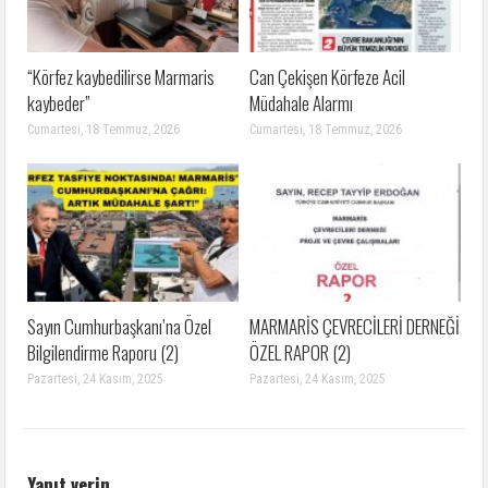
“Körfez kaybedilirse Marmaris
Can Çekişen Körfeze Acil
kaybeder”
Müdahale Alarmı
Cumartesi, 18 Temmuz, 2026
Cumartesi, 18 Temmuz, 2026
Sayın Cumhurbaşkanı’na Özel
MARMARİS ÇEVRECİLERİ DERNEĞİ
Bilgilendirme Raporu (2)
ÖZEL RAPOR (2)
Pazartesi, 24 Kasım, 2025
Pazartesi, 24 Kasım, 2025
Yanıt verin.