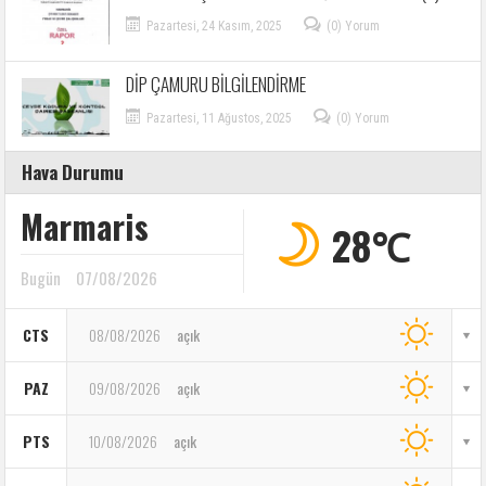
Pazartesi, 24 Kasım, 2025
(0) Yorum
DİP ÇAMURU BİLGİLENDİRME
Pazartesi, 11 Ağustos, 2025
(0) Yorum
Hava Durumu
Marmaris
28℃
Bugün
07/08/2026
CTS
08/08/2026
açık
PAZ
09/08/2026
açık
PTS
10/08/2026
açık