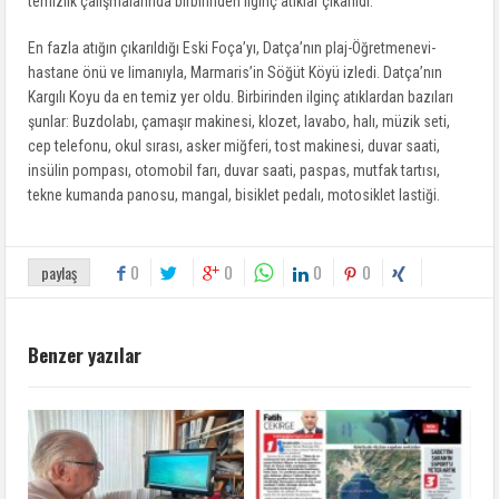
temizlik çalışmalarında birbirinden ilginç atıklar çıkarıldı.
En fazla atığın çıkarıldığı Eski Foça’yı, Datça’nın plaj-Öğretmenevi-
hastane önü ve limanıyla, Marmaris’in Söğüt Köyü izledi. Datça’nın
Kargılı Koyu da en temiz yer oldu. Birbirinden ilginç atıklardan bazıları
şunlar: Buzdolabı, çamaşır makinesi, klozet, lavabo, halı, müzik seti,
cep telefonu, okul sırası, asker miğferi, tost makinesi, duvar saati,
insülin pompası, otomobil farı, duvar saati, paspas, mutfak tartısı,
tekne kumanda panosu, mangal, bisiklet pedalı, motosiklet lastiği.
0
0
0
0
paylaş
Benzer yazılar