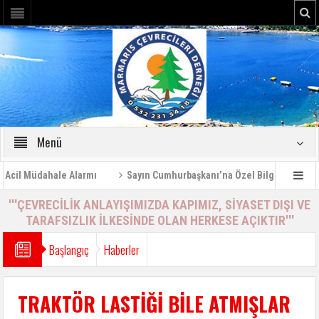
Menü
l Müdahale Alarmı
Sayın Cumhurbaşkanı’na Özel Bilgilendirme Rapo
'''ÇEVRECİLİK ANLAYIŞIMIZDA KAPIMIZ, SİYASET DIŞI VE
TARAFSIZLIK İLKESİNDE OLAN HERKESE AÇIKTIR'''
Başlangıç
Haberler
TRAKTÖR LASTİĞİ BİLE ATMIŞLAR