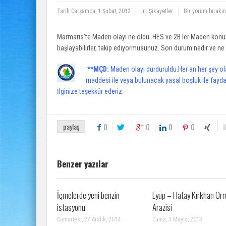
Tarih:
Çarşamba, 1 Şubat, 2012
in:
Şikayetler
Bir yorum bırakın
Marmaris’te Maden olayı ne oldu. HES ve 2B ler Maden konul
başlayabilirler, takip ediyormusunuz. Son durum nedir ve ne
**MÇD:
Maden olayı durduruldu.Her an her şey ola
maddesi ile veya bulunacak yasal boşluk ile fayda
İlginize teşekkür ederiz.
paylaş
0
0
0
0
Benzer yazılar
İçmelerde yeni benzin
Eyüp – Hatay Kırkhan Or
istasyonu
Arazisi
Cumartesi, 27 Aralık, 2014
Cuma, 3 Mayıs, 2013