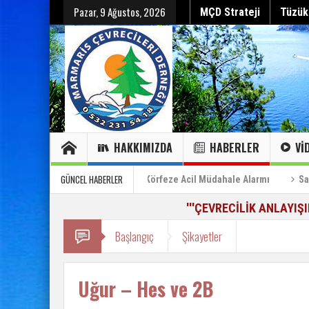
Pazar, 9 Ağustos, 2026
MÇD Strateji
Tüzük
HAKKIMIZDA
HABERLER
VI
Hepsini gör
Hepsini gör
Sayın Cumhurbaşkanı’na Özel Bilgilendirme Raporu (2)
GÜNCEL HABERLER
kaybeder”
Can Çekişen Körfeze Acil Müdahale Alarmı
Sayın C
'''ÇEVRECİLİK ANLAYIŞ
Başlangıç
Şikayetler
Uğur – Hes ve 2B