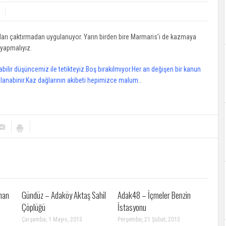
arı çaktırmadan uygulanuyor. Yarın birden bire Marmaris’i de kazmaya
 yapmalıyız.
bilir düşüncemiz ile tetikteyiz.Boş bırakılmıyor.Her an değişen bir kanun
lanabinir.Kaz dağlarının akibeti hepimizce malum..
man
Gündüz – Adaköy Aktaş Sahil
Adak48 – İçmeler Benzin
Çöplüğü
İstasyonu
Çarşamba, 1 Mayıs, 2013
Perşembe, 21 Şubat, 2013