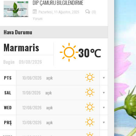
DİP ÇAMURU BİLGİLENDİRME
Pazartesi, 11 Ağustos, 2025
(0)
Yorum
Hava Durumu
Marmaris
30℃
Bugün
09/08/2026
PTS
10/08/2026
açık
SAL
11/08/2026
açık
WED
12/08/2026
açık
PRŞ
13/08/2026
açık