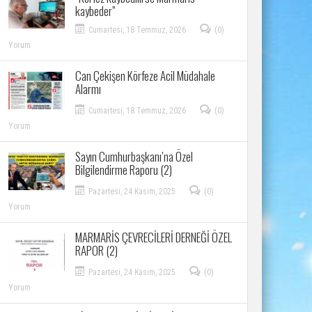
kaybeder”
Cumartesi, 18 Temmuz, 2026
(0)
Yorum
Can Çekişen Körfeze Acil Müdahale
Alarmı
Cumartesi, 18 Temmuz, 2026
(0)
Yorum
Sayın Cumhurbaşkanı’na Özel
Bilgilendirme Raporu (2)
Pazartesi, 24 Kasım, 2025
(0)
Yorum
MARMARİS ÇEVRECİLERİ DERNEĞİ ÖZEL
RAPOR (2)
Pazartesi, 24 Kasım, 2025
(0)
Yorum