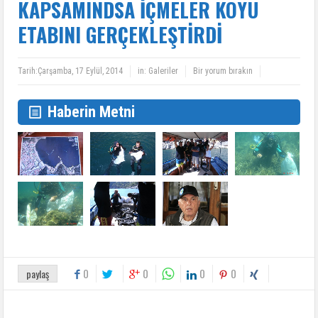
KAPSAMINDSA İÇMELER KOYU
ETABINI GERÇEKLEŞTİRDİ
Tarih:
Çarşamba, 17 Eylül, 2014
in:
Galeriler
Bir yorum bırakın
Haberin Metni
0
0
0
0
paylaş