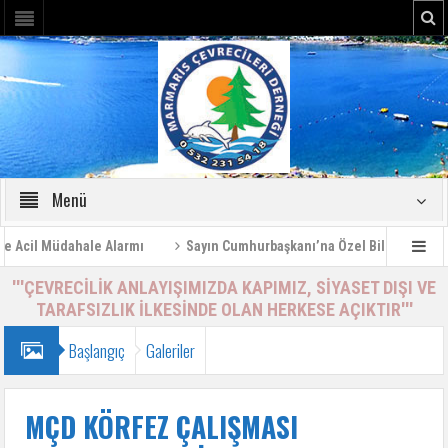
Menü
cil Müdahale Alarmı
Sayın Cumhurbaşkanı’na Özel Bilgilendirme Ra
'''ÇEVRECİLİK ANLAYIŞIMIZDA KAPIMIZ, SİYASET DIŞI VE
TARAFSIZLIK İLKESİNDE OLAN HERKESE AÇIKTIR'''
Başlangıç
Galeriler
MÇD KÖRFEZ ÇALIŞMASI