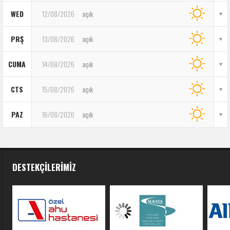
WED
12/08/2026
açık
PRŞ
13/08/2026
açık
CUMA
14/08/2026
açık
CTS
15/08/2026
açık
PAZ
16/08/2026
açık
DESTEKÇILERIMIZ