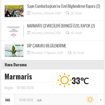
Sayın Cumhurbaşkanı’na Özel Bilgilendirme Raporu (2)
Pazartesi, 24 Kasım, 2025
(0) Yorum
MARMARİS ÇEVRECİLERİ DERNEĞİ ÖZEL RAPOR (2)
Pazartesi, 24 Kasım, 2025
(0) Yorum
DİP ÇAMURU BİLGİLENDİRME
Pazartesi, 11 Ağustos, 2025
(0) Yorum
Hava Durumu
Marmaris
33℃
Bugün
10/08/2026
SAL
11/08/2026
açık