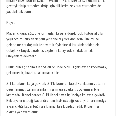
imkan varken bunları kullanmayalım mı yani? Elbette kullanalım ama,
çevreyi tahrip etmeden, doğal güzelliklerimize zarar vermeden de
yapabilirdik bunu…
Neyse..
Maden çıkaracağız diye ormanları kevgire döndürdük. Fotoğraf gibi
yeşil örtümüzün en değerli yerlerine taş ocakları açtık. Önümüze
gelene ruhsat dağıttık, izin verdik. Öylesine ki, bu izinler elden ele
dolaştı ve büyük paralarla, ceplerini kolay yoldan doldurmak
isteyenlere devredildi.
Bütün bunlar, hepimizin gözleri önünde oldu. Hiçbirşeyden korkmadık,
çekinmedik, itirazlara aldırmadık bile.,
SİT kararlarını kuşa çevirdik. SİT’le korunan tabiat varlıklarımızı, tarihi
değerlerimizi, turizm alanlarımızı imara açarken, gözlerimizi bile
kırpmadık. Birinci derece SİT’i, ikinci hatta üçüncüye kolayca çevirdik.
Belediyeler istediği kadar dirensin, halk istediği kadar yırtınsın, medya
avazı çıktığı kadar bağırsın, kılımızı bile kıpırdatmadık. Bildiğimizi
okumaya devam ettik.