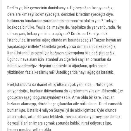
Dedim ya, biz çevrecinin daniskasıyız. Üç-beş ağacı koruyacağız,
derelere kimseyi sokmayacağız, denizleri kirlettirmeyeceğiz diye,
halkımızın buralardan yararlanmasına mani mi olalım yani? Türkiye
koskoca bir ülke. Yeşile de, maviye de, hepimize de yer var burada. Ne
olmuş yani, birkaç yeri imara açtıysak? Koskoca 18 milyonluk
Istanbul’da, insanları ağaç altında mı barındıracağız? Tarzan hayatı mı
yaşatacağız millete? Elbetteki gerekiyorsa ormanları da keseceğiz,
Kanal Istanbul projesi için boğazın güzergahını bile değiştireceğiz,
üçüncü hava alanı için Istanbul’un ciğerleri sayılan ormanları da
dümdüz edeceğiz. Hepsini kesmedik ki ağaçların, gidin bakın
yüzbinden fazla kesilmiş mi? Üstelik geride hayli ağaç da bıraktık.
Evet,Istanbul’a da ihanet ettik, ülkenin çok yerine de…. Nüfus çok
artıyor doğru, bunların ihtiyaçlarını da karşılamamız lazım. Bilseydik (üç
çocuktan aşağı doğurmayın)demezdik. Ama oldu bir kere. Bazıları
hızlarını alamayıp, dörde-beşe çıkardılar aile nüfuslarını. Durduramadık
bunları işte. Üstelik 4 milyon Suriye’liyi de aldık içimize. Öyle olunca
artan nüfus, artan ihtiyacı tetikledi, mevcut alanlar yetmeyince de, biz
de yeşil alanları imara açmak zorunda kaldık. İtiraf ediyoruz işte,
herşey mecburiyetten oldu.