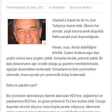
Tarih:
Perşembe, 26 Ekim, 2017
in:
Makaleler
Bir yorum bırakın
İstanbul’a ihanet de laf mı, tüm
Türkiye’ye ihanet ettik. Ülkenin her
yerinde, yeşili betona yenik düşürdük.
Hatta yarıştık yeşil düşmanlığında…
Havayı, suyu, denizi alabildiğine
kirlettik. Cepleri dolduracağız diye,
yeşilin üstüne kara çizgiler çektik. Ormanları kestik, yetmedi yaktık. Bir
dala dokunmanın ağır cezalık olduğu şu güzelim memleketimizde,
ağaçları devirmekten korkmadık. Ormanlarımızı kele çevirmekten
ürkmedik, imara açmak için çevirmedik dolap bırakmadık.
Daha ne yapalım yani?
Biz çevrecinin daniskasıyız diyerek akarsuları HES’lere, dağlarımızı ve
yaylalarımızı RES’lere, en güzel yerlerimizi Yes’lere kurban ettik. Enerjiyi
dışarıdan dövizle alıyoruz, buna büyük paralar ödüyoruz, ülkemizde