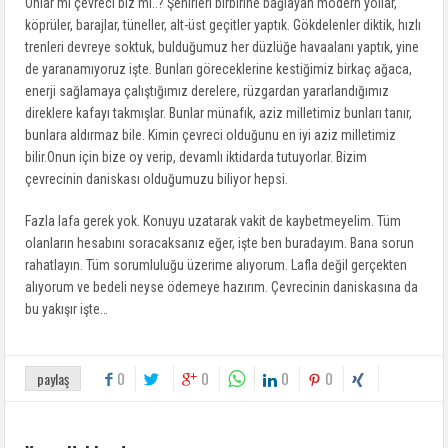
Onlar mı çevreci biz mi..? Şehirleri birbirine bağlayan modern yollar,
köprüler, barajlar, tüneller, alt-üst geçitler yaptık. Gökdelenler diktik, hızlı
trenleri devreye soktuk, bulduğumuz her düzlüğe havaalanı yaptık, yine
de yaranamıyoruz işte. Bunları göreceklerine kestiğimiz birkaç ağaca,
enerji sağlamaya çalıştığımız derelere, rüzgardan yararlandığımız
direklere kafayı takmışlar. Bunlar münafık, aziz milletimiz bunları tanır,
bunlara aldırmaz bile. Kimin çevreci olduğunu en iyi aziz milletimiz
bilir.Onun için bize oy verip, devamlı iktidarda tutuyorlar. Bizim
çevrecinin daniskası olduğumuzu biliyor hepsi.
Fazla lafa gerek yok. Konuyu uzatarak vakit de kaybetmeyelim. Tüm
olanların hesabını soracaksanız eğer, işte ben buradayım. Bana sorun
rahatlayın. Tüm sorumluluğu üzerime alıyorum. Lafla değil gerçekten
alıyorum ve bedeli neyse ödemeye hazırım. Çevrecinin daniskasına da
bu yakışır işte…
0
0
0
0
paylaş