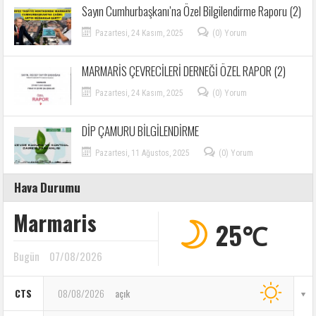
Sayın Cumhurbaşkanı’na Özel Bilgilendirme Raporu (2)
Pazartesi, 24 Kasım, 2025
(0) Yorum
MARMARİS ÇEVRECİLERİ DERNEĞİ ÖZEL RAPOR (2)
Pazartesi, 24 Kasım, 2025
(0) Yorum
DİP ÇAMURU BİLGİLENDİRME
Pazartesi, 11 Ağustos, 2025
(0) Yorum
Hava Durumu
Marmaris
25℃
Bugün
07/08/2026
CTS
08/08/2026
açık