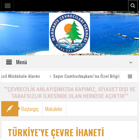
Menü
 Müdahale Alarmı
Sayın Cumhurbaşkanı’na Özel Bilgilendirme Rapor
'''ÇEVRECİLİK ANLAYIŞIMIZDA KAPIMIZ, SİYASET DIŞI VE
TARAFSIZLIK İLKESİNDE OLAN HERKESE AÇIKTIR'''
Başlangıç
Makaleler
TÜRKİYE’YE ÇEVRE İHANETİ