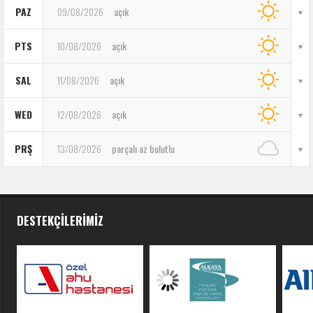
PAZ
09/08/2026
açık
PTS
10/08/2026
açık
SAL
11/08/2026
açık
WED
12/08/2026
açık
PRŞ
13/08/2026
parçalı az bulutlu
DESTEKÇILERIMIZ