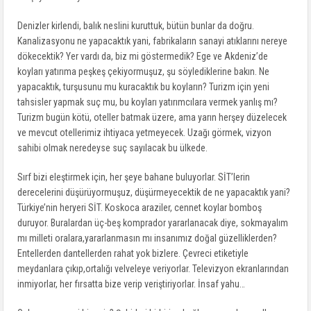
Denizler kirlendi, balık neslini kuruttuk, bütün bunlar da doğru.
Kanalizasyonu ne yapacaktık yani, fabrikaların sanayi atıklarını nereye
dökecektik? Yer vardı da, biz mi göstermedik? Ege ve Akdeniz’de
koyları yatırıma peşkeş çekiyormuşuz, şu söylediklerine bakın. Ne
yapacaktık, turşusunu mu kuracaktık bu koyların? Turizm için yeni
tahsisler yapmak suç mu, bu koyları yatırımcılara vermek yanlış mı?
Turizm bugün kötü, oteller batmak üzere, ama yarın herşey düzelecek
ve mevcut otellerimiz ihtiyaca yetmeyecek. Uzağı görmek, vizyon
sahibi olmak neredeyse suç sayılacak bu ülkede.
Sırf bizi eleştirmek için, her şeye bahane buluyorlar. SİT’lerin
derecelerini düşürüyormuşuz, düşürmeyecektik de ne yapacaktık yani?
Türkiye’nin heryeri SİT. Koskoca araziler, cennet koylar bomboş
duruyor. Buralardan üç-beş komprador yararlanacak diye, sokmayalım
mı milleti oralara,yararlanmasın mı insanımız doğal güzelliklerden?
Entellerden dantellerden rahat yok bizlere. Çevreci etiketiyle
meydanlara çıkıp,ortalığı velveleye veriyorlar. Televizyon ekranlarından
inmiyorlar, her fırsatta bize verip veriştiriyorlar. İnsaf yahu…