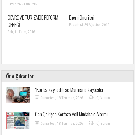
Pazar, 26 Kasım, 2023
ÇEVRE VE TURİZMDE REFORM
Enerji Önerileri
GEREĞİ
Pazartesi, 29 Ağustos, 2016
Salı, 11 Ekim, 2016
Öne Çıkanlar
“Körfez kaybedilirse Marmaris kaybeder”
Cumartesi, 18 Temmuz, 2026
(0) Yorum
Can Çekişen Körfeze Acil Müdahale Alarmı
Cumartesi, 18 Temmuz, 2026
(0) Yorum