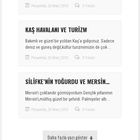
Perşembe, 26 Mart, 2015
0 Yorum
KAŞ HAVALANI VE TURİZM
Bakımlı ve güzel bir yoldan Kaş’a gidiyoruz. Sadece
deniz ve güneş değil,kültür turizmimizin de çok ...
Perşembe, 26 Mart, 2015
0 Yorum
SİLİFKE’NİN YOĞURDU VE MERSİN…
Mersin’i çoktandır görmüyordum.Gençlik yıllarımın
Mersin’i,müthiş güzel bir şehirdi. Palmiyeler altı ...
Perşembe, 26 Mart, 2015
0 Yorum
Daha fazla yazı göster