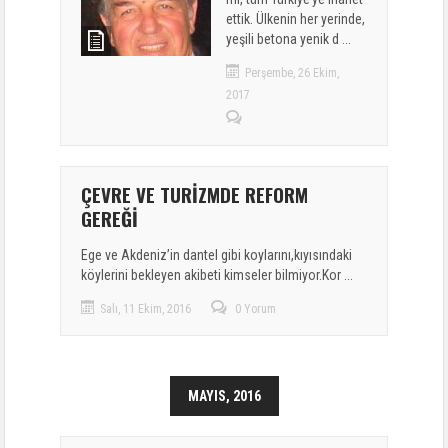
ettik. Ülkenin her yerinde,
yeşili betona yenik d ...
Perşembe, 26 Ekim,
2017
ÇEVRE VE TURİZMDE REFORM
GEREĞİ
Ege ve Akdeniz’in dantel gibi koylarını,kıyısındaki
köylerini bekleyen akibeti kimseler bilmiyor.Kor ...
Salı, 11 Ekim, 2016
0 Yorum
MAYIS, 2016