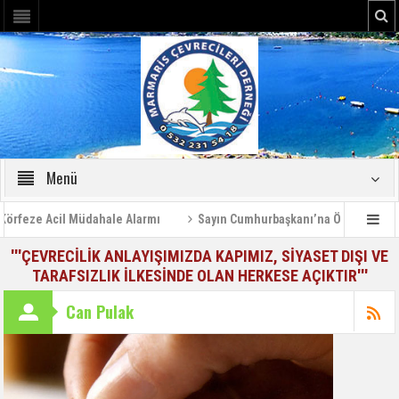
Menü
feze Acil Müdahale Alarmı
Sayın Cumhurbaşkanı’na Özel Bilgilendi
'''ÇEVRECİLİK ANLAYIŞIMIZDA KAPIMIZ, SİYASET DIŞI VE
TARAFSIZLIK İLKESİNDE OLAN HERKESE AÇIKTIR'''
Can Pulak