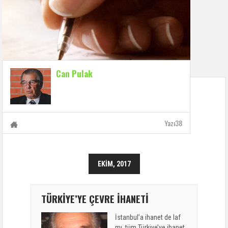
Can Pulak
Yazı38
EKIM, 2017
TÜRKİYE’YE ÇEVRE İHANETİ
İstanbul’a ihanet de laf
mı, tüm Türkiye’ye ihanet