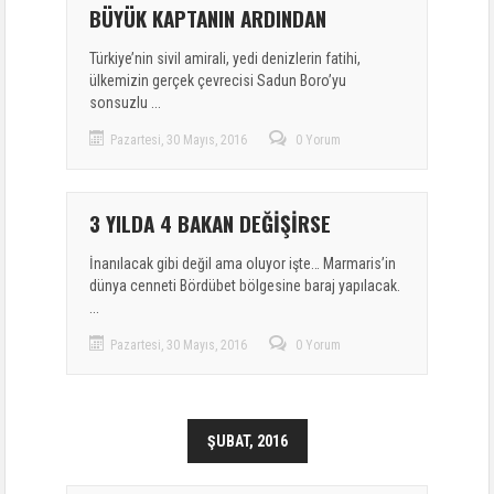
BÜYÜK KAPTANIN ARDINDAN
Türkiye’nin sivil amirali, yedi denizlerin fatihi,
ülkemizin gerçek çevrecisi Sadun Boro’yu
sonsuzlu ...
Pazartesi, 30 Mayıs, 2016
0 Yorum
3 YILDA 4 BAKAN DEĞİŞİRSE
İnanılacak gibi değil ama oluyor işte… Marmaris’in
dünya cenneti Bördübet bölgesine baraj yapılacak.
...
Pazartesi, 30 Mayıs, 2016
0 Yorum
ŞUBAT, 2016