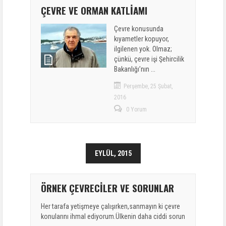
ÇEVRE VE ORMAN KATLİAMI
Çevre konusunda
kıyametler kopuyor,
ilgilenen yok. Olmaz;
çünkü, çevre işi Şehircilik
Bakanlığı’nın ...
Perşembe, 25 Şubat,
2016
0 Yorum
EYLÜL, 2015
ÖRNEK ÇEVRECİLER VE SORUNLAR
Her tarafa yetişmeye çalışırken,sanmayın ki çevre
konularını ihmal ediyorum.Ülkenin daha ciddi sorun