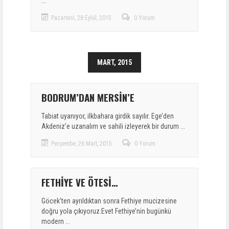
...
Pazartesi, 28 Eylül, 2015
0 Yorum
MART, 2015
BODRUM’DAN MERSİN’E
Tabiat uyanıyor, ilkbahara girdik sayılır. Ege’den
Akdeniz’e uzanalım ve sahili izleyerek bir durum ...
Perşembe, 26 Mart, 2015
0 Yorum
FETHİYE VE ÖTESİ…
Göcek’ten ayrıldıktan sonra Fethiye mucizesine
doğru yola çıkıyoruz.Evet Fethiye’nin bugünkü
modern ...