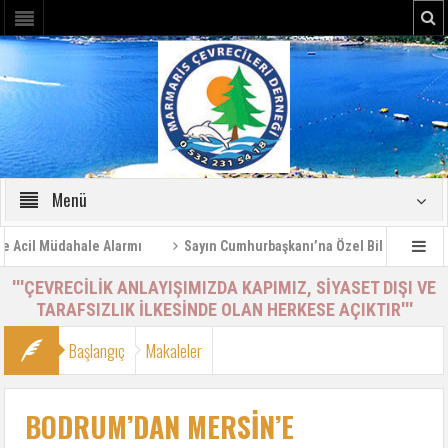
Menü
l Müdahale Alarmı
Sayın Cumhurbaşkanı’na Özel Bilgilendirme Rapo
'''ÇEVRECİLİK ANLAYIŞIMIZDA KAPIMIZ, SİYASET DIŞI VE
TARAFSIZLIK İLKESİNDE OLAN HERKESE AÇIKTIR'''
Başlangıç
Makaleler
BODRUM’DAN MERSİN’E