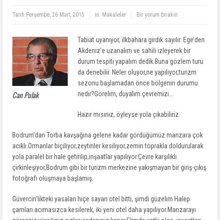
Tarih:
Perşembe, 26 Mart, 2015
in:
Makaleler
Bir yorum bırakın
Tabiat uyanıyor, ilkbahara girdik sayılır. Ege’den
Akdeniz’e uzanalım ve sahili izleyerek bir
durum tespiti yapalım dedik.Buna gözlem turu
da denebilir. Neler oluyor,ne yapılıyor,turizm
sezonu başlamadan önce bölgenin durumu
Can Pulak
nedir?Görelim, duyalım çevremizi…
Hazır mısınız, öyleyse yola çıkabiliriz.
Bodrum’dan Torba kavşağına gelene kadar gördüğümüz manzara çok
acıklı.Ormanlar biçiliyor,zeytinler kesiliyor,zemin toprakla doldurularak
yola paralel bir hale getirilip,inşaatlar yapılıyor.Çevre karşılıklı
çirkinleşiyor,Bodrum gibi bir turizm merkezine yakışmayan bir giriş-çıkış
fotoğrafı oluşmaya başlamış.
Güvercin’likteki yasaları hiçe sayan otel bitti, şimdi güzelim Halep
çamları acımasızca kesilerek, iki yeni otel daha yapılıyor.Manzarayı