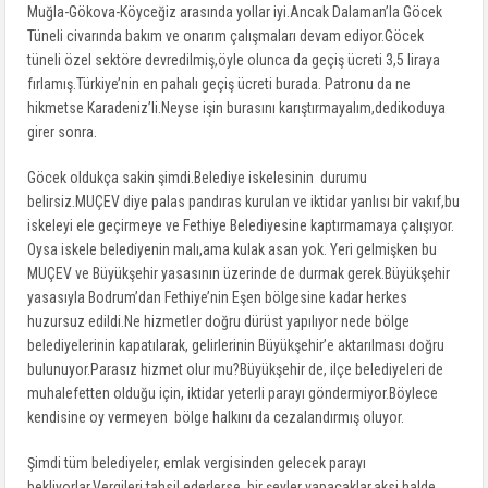
Muğla-Gökova-Köyceğiz arasında yollar iyi.Ancak Dalaman’la Göcek
Tüneli civarında bakım ve onarım çalışmaları devam ediyor.Göcek
tüneli özel sektöre devredilmiş,öyle olunca da geçiş ücreti 3,5 liraya
fırlamış.Türkiye’nin en pahalı geçiş ücreti burada. Patronu da ne
hikmetse Karadeniz’li.Neyse işin burasını karıştırmayalım,dedikoduya
girer sonra.
Göcek oldukça sakin şimdi.Belediye iskelesinin durumu
belirsiz.MUÇEV diye palas pandıras kurulan ve iktidar yanlısı bir vakıf,bu
iskeleyi ele geçirmeye ve Fethiye Belediyesine kaptırmamaya çalışıyor.
Oysa iskele belediyenin malı,ama kulak asan yok. Yeri gelmişken bu
MUÇEV ve Büyükşehir yasasının üzerinde de durmak gerek.Büyükşehir
yasasıyla Bodrum’dan Fethiye’nin Eşen bölgesine kadar herkes
huzursuz edildi.Ne hizmetler doğru dürüst yapılıyor nede bölge
belediyelerinin kapatılarak, gelirlerinin Büyükşehir’e aktarılması doğru
bulunuyor.Parasız hizmet olur mu?Büyükşehir de, ilçe belediyeleri de
muhalefetten olduğu için, iktidar yeterli parayı göndermiyor.Böylece
kendisine oy vermeyen bölge halkını da cezalandırmış oluyor.
Şimdi tüm belediyeler, emlak vergisinden gelecek parayı
bekliyorlar.Vergileri tahsil ederlerse, bir şeyler yapacaklar,aksi halde