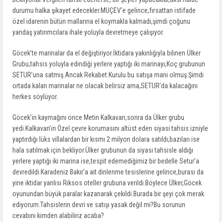
durumu halka şikayet edecekler.MUÇEV’e gelince,fırsattan istifade
özel idarenin bütün mallarına el koymakla kalmadı,şimdi çoğunu
yandaş yatırımcılara ihale yoluyla devretmeye çalışıyor.
Göcek’te marinalar da el değiştiriyor.İktidara yakınlığıyla bilinen Ülker
Grubu,tahsis yoluyla edindiği yerlere yaptığı iki marinayı,Koç grubunun
SETUR’una satmış.Ancak Rekabet Kurulu bu satışa mani olmuş.Şimdi
ortada kalan marinalar ne olacak belirsiz ama,SETUR’da kalacağını
herkes söylüyor.
Göcek’in kaymağını önce Metin Kalkavan,sonra da Ülker grubu
yedi.Kalkavan’ın Özel çevre korumasını altüst eden siyasi tahsis izniyle
yaptırdığı lüks villalardan bir kısmı 2 milyon dolara satıldı,bazıları ise
hala satılmak için bekliyor.Ülker grubunun da siyası tahsisle aldığı
yerlere yaptığı iki marina ise,tespit edemediğimiz bir bedelle Setur’a
devredildi.Karadeniz Bakır’a ait dinlenme tesislerine gelince,burası da
yine iktidar yanlısı Riksos oteller grubuna verildi.Böylece Ülker,Göcek
oyunundan büyük paralar kazanarak çekildi.Burada bir şeyi çok merak
ediyorum.Tahsislerin devri ve satışı yasak değil mi?Bu sorunun
cevabını kimden alabiliriz acaba?