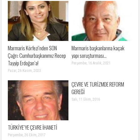
Marmaris Körfezi’nden SON
Marmaris başkanlarına kaçak
Çağrı: Cumhurbaşkanımız Recep
yapı soruşturması…
Tayyip Erdoğan’a!
Perşembe, 16 Aralık, 2021
Pazar, 26 Kasım, 2023
ÇEVRE VE TURİZMDE REFORM
GEREĞİ
Salı, 11 Ekim, 2016
TÜRKİYE’YE ÇEVRE İHANETİ
Perşembe, 26 Ekim, 2017