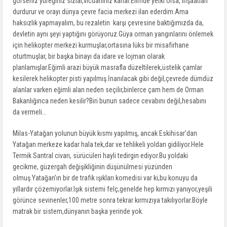
görseniz yüreğiniz sızlar,vicdanınız kanar.Elimde yetki olsa, inşaatları
durdurur ve orayı dünya çevre facia merkezi ilan ederdim.Ama
haksızlık yapmayalım, bu rezaletin karşı çevresine baktığımızda da,
devletin aynı şeyi yaptığını görüyoruz.Güya orman yangınlarını önlemek
için helikopter merkezi kurmuşlar,ortasına lüks bir misafirhane
oturtmuşlar, bir başka binayı da idare ve lojman olarak
planlamışlar.Eğimli arazi büyük masrafla düzeltilerek,üstelik çamlar
kesilerek helikopter pisti yapılmış.İnanılacak gibi değil,çevrede dümdüz
alanlar varken eğimli alan neden seçilir,binlerce çam hem de Orman
Bakanlığınca neden kesilir?Biri bunun sadece cevabını değil,hesabını
da vermeli…
Milas-Yatağan yolunun büyük kısmı yapılmış, ancak Eskihisar’dan
Yatağan merkeze kadar hala tek,dar ve tehlikeli yoldan gidiliyor.Hele
Termik Santral civarı, sürücüleri hayli tedirgin ediyor.Bu yoldaki
gecikme, güzergah değişikliğinin düşünülmesi yüzünden
olmuş.Yatağan’ın bir de trafik ışıkları komedisi var ki,bu konuyu da
yıllardır çözemiyorlar.Işık sistemi felç,genelde hep kırmızı yanıyor,yeşili
görünce sevinenler,100 metre sonra tekrar kırmızıya takılıyorlar.Böyle
matrak bir sistem,dünyanın başka yerinde yok.