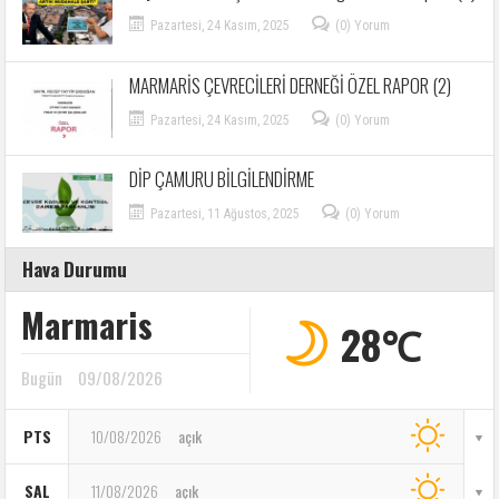
Pazartesi, 24 Kasım, 2025
(0) Yorum
MARMARİS ÇEVRECİLERİ DERNEĞİ ÖZEL RAPOR (2)
Pazartesi, 24 Kasım, 2025
(0) Yorum
DİP ÇAMURU BİLGİLENDİRME
Pazartesi, 11 Ağustos, 2025
(0) Yorum
Hava Durumu
Marmaris
28℃
Bugün
09/08/2026
PTS
10/08/2026
açık
SAL
11/08/2026
açık